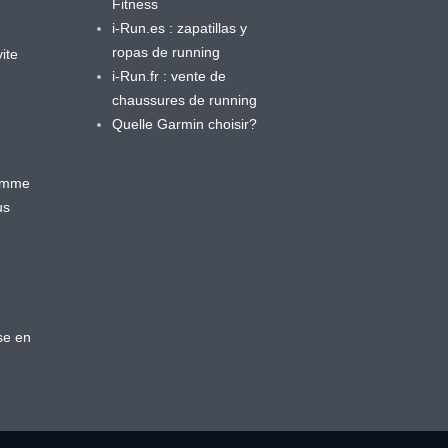
Fitness
i-Run.es : zapatillas y
ropas de running
ite
i-Run.fr : vente de
chaussures de running
Quelle Garmin choisir?
ramme
us
se en