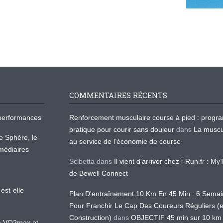
COMMENTAIRES RÉCENTS
os performances
Renforcement musculaire course à pied : prog
pratique pour courir sans douleur
dans
La muscu
te Sphère, le
au service de l’économie de course
médiaires
Scibetta
dans
Il vient d’arriver chez i-Run.fr : M
de Bewell Connect
est-elle
Plan D'entraînement 10 Km En 45 Min : 6 Sema
Pour Franchir Le Cap Des Coureurs Réguliers (
Construction)
dans
OBJECTIF 45 min sur 10 km
 la VO2max et