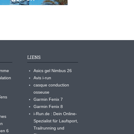
LIENS
ramme
Asics gel Nimbus 26
lation
Avis i-run
casque conduction
osseuse
yTens
Garmin Fenix 7
Garmin Fenix 8
i-Run.de : Dein Online-
ines
Spezialist für Laufsport,
en
Trailrunning und
 en 6