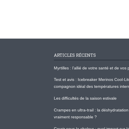
ARTICLES RÉCENTS
Myrtilles : l’allié de votre santé et de v
Test et avis : Icebreaker Merinos Cool-Li
compagnon idéal des températures inter
Les difficultés de la saison estivale
Crampes en ultra-trail : la déshydratation 
vraiment responsable ?
Courir sous la chaleur : quel impact sur