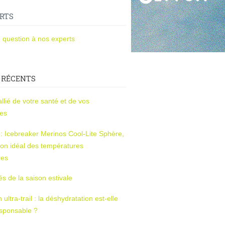
RTS
 question à nos experts
 RÉCENTS
l’allié de votre santé et de vos
ces
s : Icebreaker Merinos Cool-Lite Sphère,
on idéal des températures
res
tés de la saison estivale
ltra-trail : la déshydratation est-elle
esponsable ?