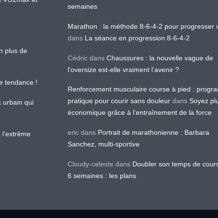
semaines
Marathon : la méthode 8-6-4-2 pour progresser v
dans
La séance en progression 8-6-4-2
en plus de
Cédric
dans
Chaussures : la nouvelle vague de
l’oversize est-elle vraiment l’avenir ?
le tendance !
Renforcement musculaire course à pied : prog
pratique pour courir sans douleur
dans
Soyez pl
k urbain qui
économique grâce à l’entraînement de la force
eric
dans
Portrait de marathonienne : Barbara
 l’extrême
Sanchez, multi-sportive
Cloudy-celeste
dans
Doubler son temps de cour
6 semaines : les plans