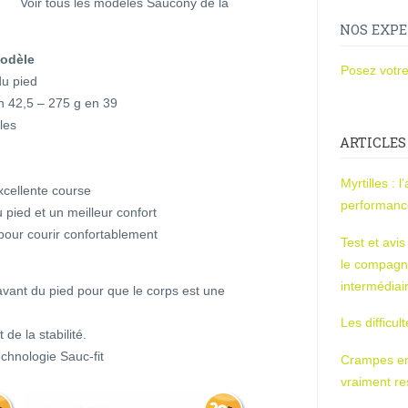
Voir tous les modèles Saucony de la
NOS EXPE
modèle
Posez votre
du pied
n 42,5 – 275 g en 39
les
ARTICLES
Myrtilles : 
xcellente course
performan
 pied et un meilleur confort
our courir confortablement
Test et avi
le compagn
intermédiai
’avant du pied pour que le corps est une
Les difficul
de la stabilité.
chnologie Sauc-fit
Crampes en u
vraiment r