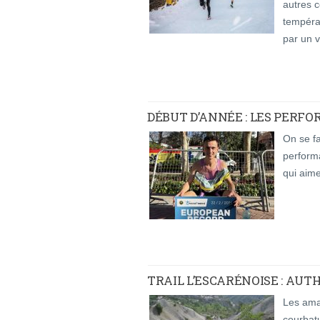
autres c
tempéra
par un v
DÉBUT D’ANNÉE : LES PERF
On se fa
performa
qui aime
TRAIL L’ESCARÉNOISE : AUT
Les ama
courbatu