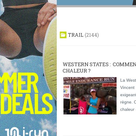
TRAIL
2144
WESTERN STATES : COMMEN
CHALEUR ?
La Weste
Vincent 
exigeant
règne. 
chaleur 