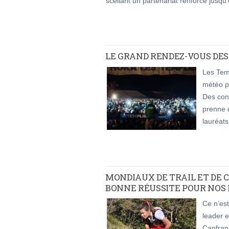
scellant un partenariat renforcé jusqu
LE GRAND RENDEZ-VOUS DES 
Les Temp
météo pa
Des con
prenne d
lauréats
MONDIAUX DE TRAIL ET DE 
BONNE RÉUSSITE POUR NOS
Ce n’est
leader e
Canfran