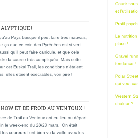
Courir sous
et l’utilisa
Profil psych
ALYPTIQUE !
La nutrition
qu’au Pays Basque il peut faire très mauvais,
place !
ur ça que ce coin des Pyrénées est si vert.
aussi qu’il peut faire canicule, et que cela
Gravel runn
dre la course très compliquée. Mais cette
tendance !
ur cet Euskal Trail, les conditions n’étaient
s, elles étaient exécrables, voir pire !
Polar Stree
qui veut ca
Western St
chaleur ?
 SHOW ET DE FROID AU VENTOUX !
ce de Trail au Ventoux ont eu lieu au départ
in le week-end du 28/29 mars. On était
et les coureurs l’ont bien vu la veille avec les