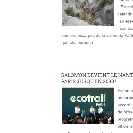
L’Escar
calendr
l’arrièr
incontou
sentiers escarpés de la vallée du Pai
que chaleureuse.
SALOMON DEVIENT LE NAMER
PARIS JUSQU’EN 2030 !
Evènemen
périurba
accord 
de référ
program
officiel