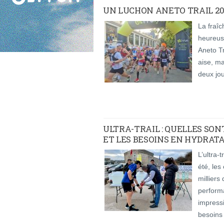
UN LUCHON ANETO TRAIL 20
La fraî
heureus
Aneto Tr
aise, m
deux jou
ULTRA-TRAIL : QUELLES SO
ET LES BESOINS EN HYDRATA
L’ultra-
été, les
milliers
perform
impressi
besoins 