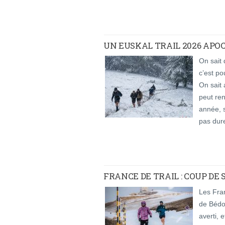
UN EUSKAL TRAIL 2026 APOC
On sait 
c’est po
On sait 
peut ren
année, s
pas dure
FRANCE DE TRAIL : COUP DE
Les Fran
de Bédo
averti, 