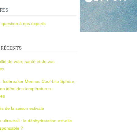
RTS
 question à nos experts
 RÉCENTS
l’allié de votre santé et de vos
ces
s : Icebreaker Merinos Cool-Lite Sphère,
on idéal des températures
res
tés de la saison estivale
ltra-trail : la déshydratation est-elle
esponsable ?