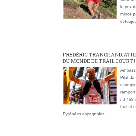
le prix 
mince pe
et toujo
FRÉDÉRIC TRANCHAND, ATH
DU MONDE DE TRAIL COURT !
Ambassa
Pilat da
champio
remporta
/ 3 469
trail et
Pyrénées espagnoles.