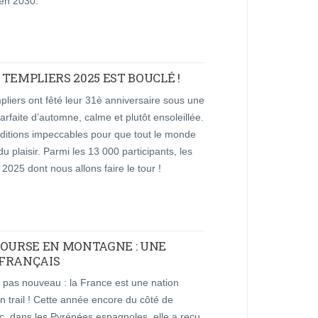
’en 2030.
TEMPLIERS 2025 EST BOUCLÉ !
liers ont fêté leur 31è anniversaire sous une
rfaite d’automne, calme et plutôt ensoleillée.
ditions impeccables pour que tout le monde
u plaisir. Parmi les 13 000 participants, les
 2025 dont nous allons faire le tour !
COURSE EN MONTAGNE : UNE
 FRANÇAIS
 pas nouveau : la France est une nation
n trail ! Cette année encore du côté de
c, dans les Pyrénées espagnoles, elle a reçu