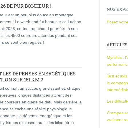
26 DE PUR BONHEUR !
NOS EXPE
cheur est un peu plus douce en montagne,
ement ! Le week-end fut beau sur ce Luchon
Posez votre
ail 2026, certes trop chaud pour être à son
ais les 4500 coureurs attendus pendant ces
rs se sont bien régalés !
ARTICLES
Myrtilles : 
performan
NT LES DÉPENSES ÉNERGÉTIQUES
Test et avi
TION SUR 161 KM ?
le compagn
trail connaît un succès grandissant et, chaque
intermédiai
 épreuves longues distances attirent des
Les difficul
 de coureurs en quête de défi. Mais derrière la
ance se cache une réalité physiologique
Crampes en u
onnante : la dépense énergétique et les
vraiment r
hydriques explosent au fil des kilomètres.