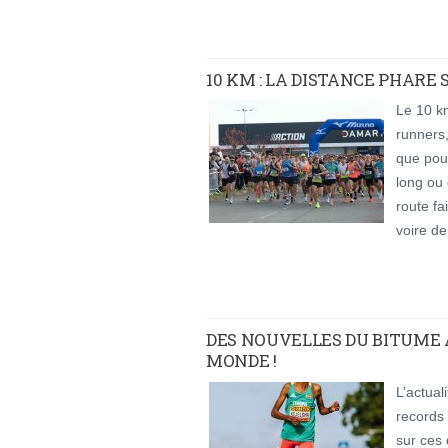
10 KM : LA DISTANCE PHARE
Le 10 k
runners,
que pour
long ou 
route fa
voire d
DES NOUVELLES DU BITUME
MONDE !
L’actual
records 
sur ces