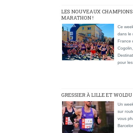
LES NOUVEAUX CHAMPIONS D
MARATHON !
Ce week
dans le 
France 
Cogolin,
Destinat
pour les
GRESSIER À LILLE ET WOLD
Un week
sur rou
vous pha
Barcelo