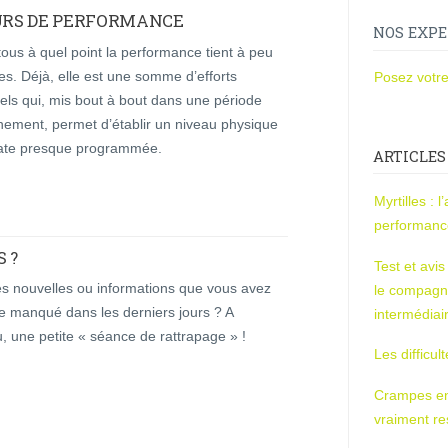
EURS DE PERFORMANCE
NOS EXPE
tous à quel point la performance tient à peu
s. Déjà, elle est une somme d’efforts
Posez votre
els qui, mis bout à bout dans une période
nement, permet d’établir un niveau physique
ate presque programmée.
ARTICLES
Myrtilles : 
performan
S ?
Test et avi
s nouvelles ou informations que vous avez
le compagn
e manqué dans les derniers jours ? A
intermédiai
, une petite « séance de rattrapage » !
Les difficul
Crampes en u
vraiment r