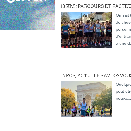
10 KM : PARCOURS ET FACT
On sait 
de chose
personn
d’entraî
à une d
INFOS, ACTU : LE SAVIEZ-VOU
Quelque
peut-êtr
nouveau