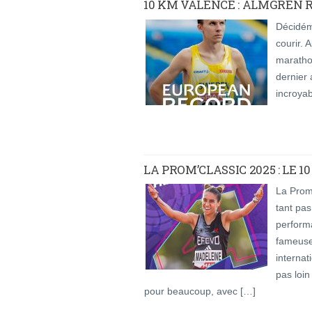
10 KM VALENCE : ALMGREN R
Décidéme
courir. 
maratho
dernier 
incroya
LA PROM’CLASSIC 2025 : LE 1
La Prom’
tant pas
performa
fameuse
internat
pas loin
pour beaucoup, avec […]