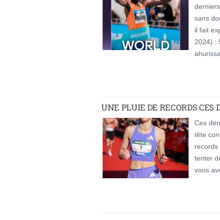
derniers
sans dou
il fait 
2024) :
ahuriss
UNE PLUIE DE RECORDS CES 
Ces dern
tête con
records 
tenter d
vous av