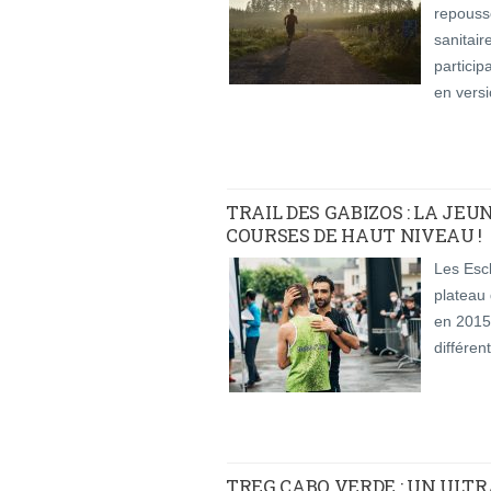
repouss
sanitair
particip
en versi
TRAIL DES GABIZOS : LA JEU
COURSES DE HAUT NIVEAU !
Les Escl
plateau 
en 2015
différen
TREG CABO VERDE : UN ULTR