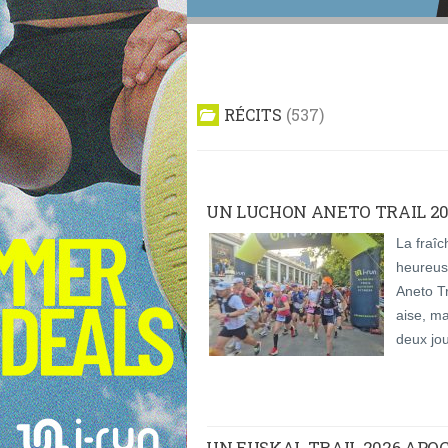
RÉCITS
537
UN LUCHON ANETO TRAIL 20
La fraî
heureus
Aneto Tr
aise, m
deux jou
UN EUSKAL TRAIL 2026 APOC