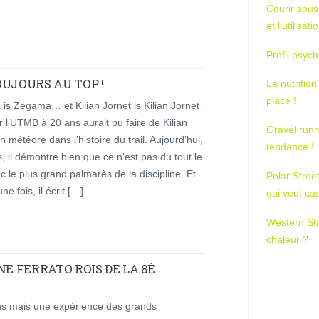
Courir sous
et l’utilisa
Profil psych
OUJOURS AU TOP !
La nutrition
place !
is Zegama… et Kilian Jornet is Kilian Jornet
 l’UTMB à 20 ans aurait pu faire de Kilian
Gravel runn
n météore dans l’histoire du trail. Aujourd’hui,
tendance !
, il démontre bien que ce n’est pas du tout le
c le plus grand palmarès de la discipline. Et
Polar Stree
ne fois, il écrit […]
qui veut ca
Western St
chaleur ?
 FERRATO ROIS DE LA 8È
ons mais une expérience des grands