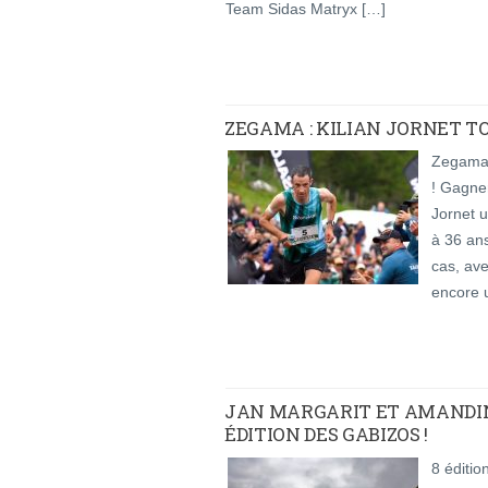
Team Sidas Matryx […]
ZEGAMA : KILIAN JORNET T
Zegama 
! Gagner
Jornet u
à 36 ans
cas, ave
encore u
JAN MARGARIT ET AMANDINE
ÉDITION DES GABIZOS !
8 éditi