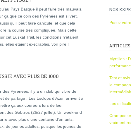
qu’au Pays Basque il peut faire très mauvais,
NOS EXPE
ur ça que ce coin des Pyrénées est si vert.
Posez votre
aussi qu’il peut faire canicule, et que cela
dre la course très compliquée. Mais cette
ur cet Euskal Trail, les conditions n’étaient
s, elles étaient exécrables, voir pire !
ARTICLES
Myrtilles : 
performan
USSIE AVEC PLUS DE 1000
Test et avi
le compagn
 des Pyrénées, il y a un club qui vibre de
intermédiai
et de partage : Les Esclops d’Azun arrivent à
Les difficul
ettre ça aux coureurs lors de leur
nt des Gabizos (26/27 juillet). Un week-end
Crampes en u
rre avec plus d’une centaine d’enfants.
vraiment r
x, de jeunes adultes, puisque les jeunes du