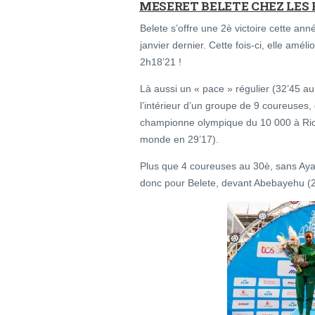
MESERET BELETE CHEZ LES
Belete s’offre une 2è victoire cette a
janvier dernier. Cette fois-ci, elle amé
2h18’21 !
Là aussi un « pace » régulier (32’45 a
l’intérieur d’un groupe de 9 coureuses
championne olympique du 10 000 à Rio
monde en 29’17).
Plus que 4 coureuses au 30è, sans Aya
donc pour Belete, devant Abebayehu (2