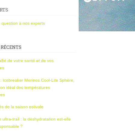
RTS
 question à nos experts
 RÉCENTS
l’allié de votre santé et de vos
ces
s : Icebreaker Merinos Cool-Lite Sphère,
on idéal des températures
res
tés de la saison estivale
ltra-trail : la déshydratation est-elle
esponsable ?