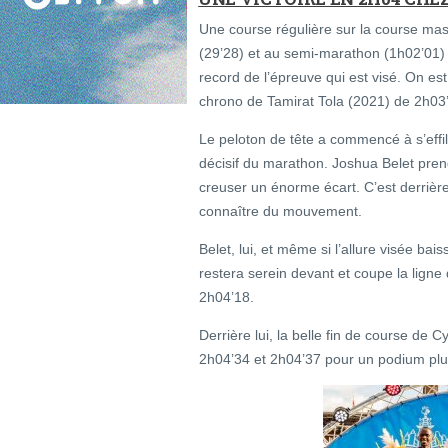
Une course régulière sur la course ma
(29’28) et au semi-marathon (1h02’01) so
record de l’épreuve qui est visé. On e
chrono de Tamirat Tola (2021) de 2h03
Le peloton de tête a commencé à s’effi
décisif du marathon. Joshua Belet pre
creuser un énorme écart. C’est derrière
connaître du mouvement.
Belet, lui, et même si l’allure visée bai
restera serein devant et coupe la ligne
2h04’18.
Derrière lui, la belle fin de course de
2h04’34 et 2h04’37 pour un podium plut