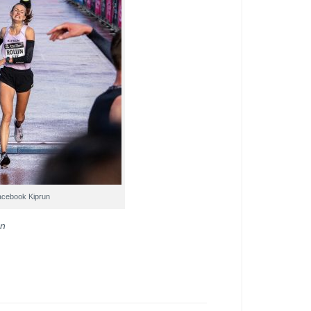
cebook Kiprun
on