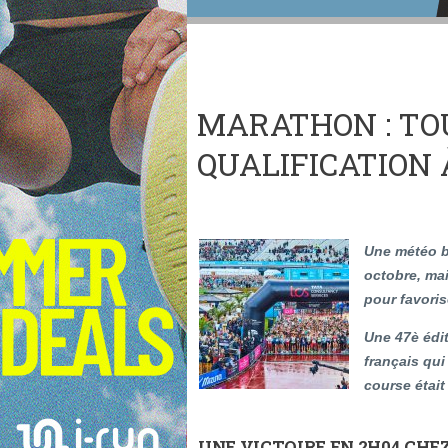
MARATHON : TO
QUALIFICATION
Une météo b
octobre, ma
pour favoris
Une 47è édi
français qui
course était
UNE VICTOIRE EN 2H04 CH