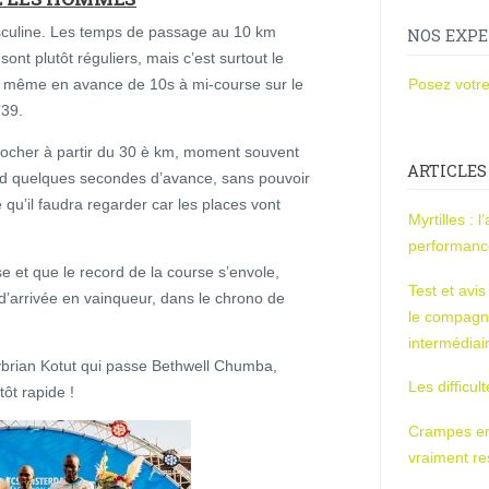
sculine. Les temps de passage au 10 km
NOS EXPE
nt plutôt réguliers, mais c’est surtout le
st même en avance de 10s à mi-course sur le
Posez votre
’39.
locher à partir du 30 è km, moment souvent
ARTICLES
nd quelques secondes d’avance, sans pouvoir
 qu’il faudra regarder car les places vont
Myrtilles : 
performan
sse et que le record de la course s’envole,
Test et avi
 d’arrivée en vainqueur, dans le chrono de
le compagn
intermédiai
 Cybrian Kotut qui passe Bethwell Chumba,
Les difficul
ôt rapide !
Crampes en u
vraiment r