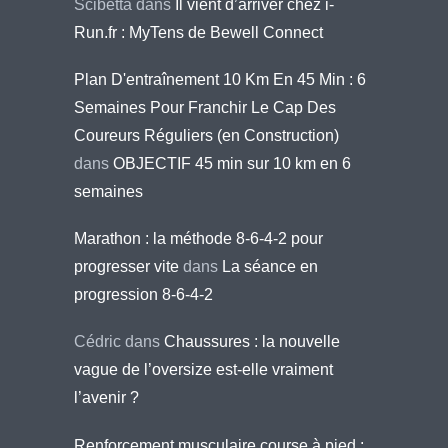
Scibetta
dans
Il vient d’arriver chez i-
Run.fr : MyTens de Bewell Connect
Plan D'entraînement 10 Km En 45 Min : 6
Semaines Pour Franchir Le Cap Des
Coureurs Réguliers (en Construction)
dans
OBJECTIF 45 min sur 10 km en 6
semaines
Marathon : la méthode 8-6-4-2 pour
progresser vite
dans
La séance en
progression 8-6-4-2
Cédric
dans
Chaussures : la nouvelle
vague de l’oversize est-elle vraiment
l’avenir ?
Renforcement musculaire course à pied :