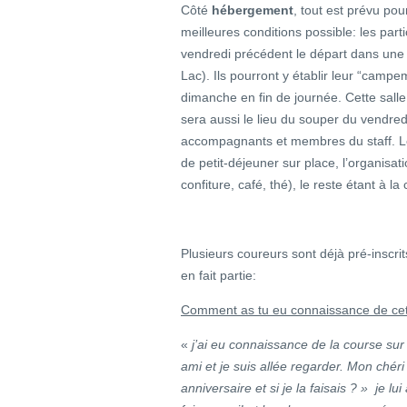
Côté
hébergement
, tout est prévu po
meilleures conditions possible: les partic
vendredi précédent le départ dans une 
Lac). Ils pourront y établir leur “camp
dimanche en fin de journée. Cette salle,
sera aussi le lieu du souper du vendredi
accompagnants et membres du staff. Le 
de petit-déjeuner sur place, l’organisat
confiture, café, thé), le reste étant à
Plusieurs coureurs sont déjà pré-inscri
en fait partie:
Comment as tu eu connaissance de cet
«
j’ai eu connaissance de la course su
ami et je suis allée regarder. Mon chér
anniversaire et si je la faisais ? » je lu