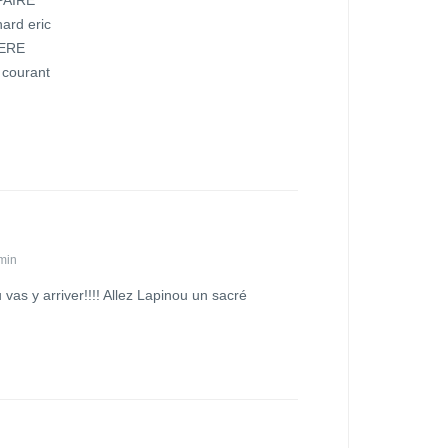
hard eric
SERE
 courant
 min
vas y arriver!!!! Allez Lapinou un sacré