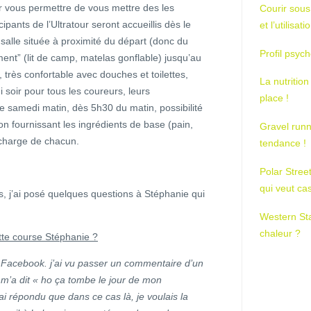
ur vous permettre de vous mettre des les
Courir sous
ipants de l’Ultratour seront accueillis dès le
et l’utilisa
salle située à proximité du départ (donc du
Profil psych
ement” (lit de camp, matelas gonflable) jusqu’au
 très confortable avec douches et toilettes,
La nutrition
 soir pour tous les coureurs, leurs
place !
samedi matin, dès 5h30 du matin, possibilité
ion fournissant les ingrédients de base (pain,
Gravel runn
 la charge de chacun.
tendance !
Polar Stree
qui veut ca
ts, j’ai posé quelques questions à Stéphanie qui
Western St
chaleur ?
te course Stéphanie ?
r Facebook. j’ai vu passer un commentaire d’un
i m’a dit « ho ça tombe le jour de mon
i ai répondu que dans ce cas là, je voulais la