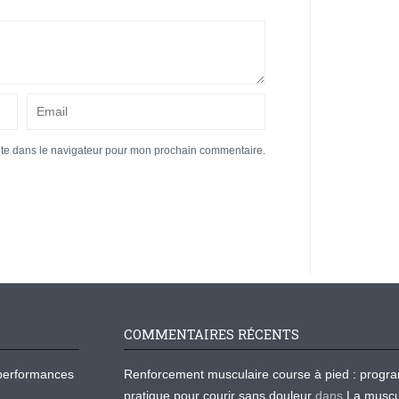
ite dans le navigateur pour mon prochain commentaire.
COMMENTAIRES RÉCENTS
os performances
Renforcement musculaire course à pied : prog
pratique pour courir sans douleur
dans
La muscu