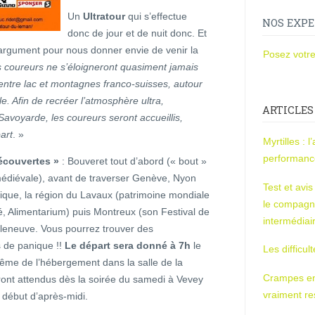
Un
Ultratour
qui s’effectue
NOS EXPE
donc de jour et de nuit donc. Et
argument pour nous donner envie de venir la
Posez votre
 coureurs ne s’éloigneront quasiment jamais
ntre lac et montagnes franco-suisses, autour
e. Afin de recréer l’atmosphère ultra,
ARTICLES
Savoyarde, les coureurs seront accueillis,
art
. »
Myrtilles : 
performan
découvertes »
: Bouveret tout d’abord (« bout »
médiévale), avant de traverser Genève, Nyon
Test et avi
ique, la région du Lavaux (patrimoine mondiale
le compagn
́, Alimentarium) puis Montreux (son Festival de
intermédiai
Villeneuve. Vous pourrez trouver des
s de panique !!
Le départ sera donné à 7h
le
Les difficul
ême de l’hébergement dans la salle de la
Crampes en u
ont attendus dès la soirée du samedi à Vevey
vraiment r
début d’après-midi.