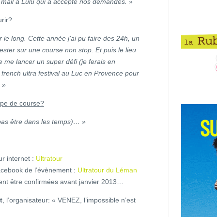
n mail à Lulu qui a accepté nos demandes.
»
urir?
r le long. Cette année j’ai pu faire des 24h, un
ster sur une course non stop. Et puis le lieu
de me lancer un super défi (je ferais en
french ultra festival au Luc en Provence pour
 »
type de course?
 pas être dans les temps)… »
ur internet :
Ultratour
 facebook de l’évènement :
Ultratour du Léman
ivent être confirmées avant janvier 2013…
t
, l’organisateur: « VENEZ, l’impossible n’est