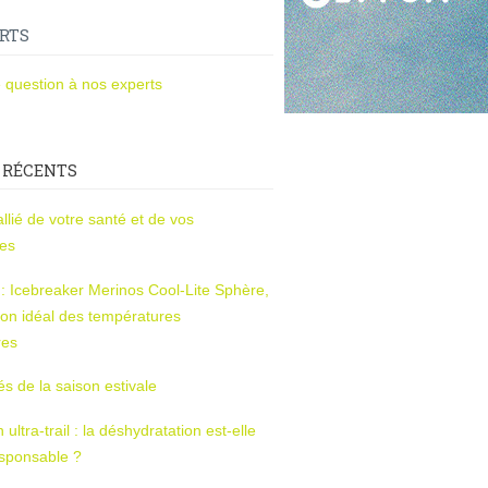
RTS
 question à nos experts
 RÉCENTS
l’allié de votre santé et de vos
ces
s : Icebreaker Merinos Cool-Lite Sphère,
on idéal des températures
res
tés de la saison estivale
ltra-trail : la déshydratation est-elle
esponsable ?