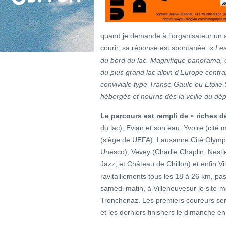
quand je demande à l’organisateur un 
courir, sa réponse est spontanée: «
Les
du bord du lac. Magnifique panorama, e
du plus grand lac alpin d’Europe central
conviviale type Transe Gaule ou Etoile 
hébergés et nourris dès la veille du dép
Le parcours est rempli de « riches 
du lac), Evian et son eau, Yvoire (cité 
(siège de UEFA), Lausanne Cité Olymp
Unesco), Vevey (Charlie Chaplin, Nestle
Jazz, et Château de Chillon) et enfin 
ravitaillements tous les 18 à 26 km, pa
samedi matin, à Villeneuvesur le site-m
Tronchenaz. Les premiers coureurs ser
et les derniers finishers le dimanche en 