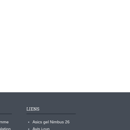
LIENS
ramme
Asics gel Nimbus 26
lation
Avis i-run