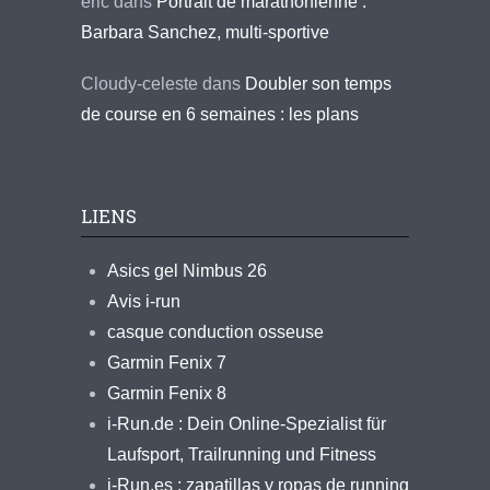
eric
dans
Portrait de marathonienne :
Barbara Sanchez, multi-sportive
Cloudy-celeste
dans
Doubler son temps
de course en 6 semaines : les plans
LIENS
Asics gel Nimbus 26
Avis i-run
casque conduction osseuse
Garmin Fenix 7
Garmin Fenix 8
i-Run.de : Dein Online-Spezialist für
Laufsport, Trailrunning und Fitness
i-Run.es : zapatillas y ropas de running