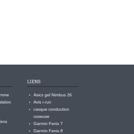
LIENS
ramme
Asics gel Nimbus 26
lation
Avis i-run
casque conduction
osseuse
yTens
Garmin Fenix 7
Garmin Fenix 8