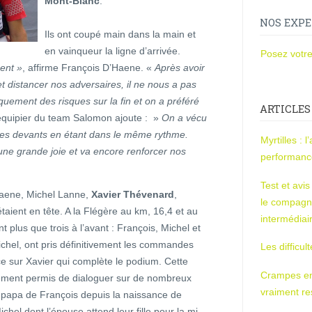
Mont-Blanc
.
NOS EXPE
Ils ont coupé main dans la main et
en vainqueur la ligne d’arrivée.
Posez votre
ent »
, affirme François D’Haene. «
Après avoir
 distancer nos adversaires, il ne nous a pas
uement des risques sur la fin et on a préféré
ARTICLES
équipier du team Salomon ajoute : »
On a vécu
 les devants en étant dans le même rythme.
Myrtilles : 
’une grande joie et va encore renforcer nos
performan
Test et avi
Haene, Michel Lanne,
Xavier Thévenard
,
le compagn
taient en tête. A la Flégère au km, 16,4 et au
intermédiai
t plus que trois à l’avant : François, Michel et
ichel, ont pris définitivement les commandes
Les difficul
e sur Xavier qui complète le podium. Cette
Crampes en u
ement permis de dialoguer sur de nombreux
vraiment r
e papa de François depuis la naissance de
ichel dont l’épouse attend leur fille pour la mi-