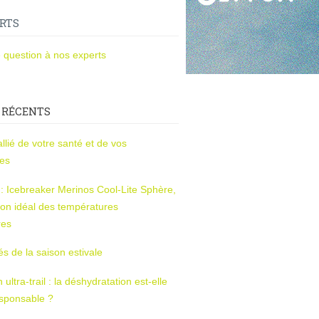
RTS
 question à nos experts
 RÉCENTS
l’allié de votre santé et de vos
ces
s : Icebreaker Merinos Cool-Lite Sphère,
on idéal des températures
res
tés de la saison estivale
ltra-trail : la déshydratation est-elle
esponsable ?