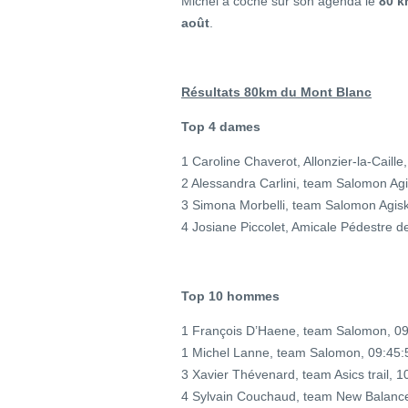
Michel a coché sur son agenda le
80 k
août
.
Résultats 80km du Mont Blanc
Top 4 dames
1 Caroline Chaverot, Allonzier-la-Caille
2 Alessandra Carlini, team Salomon Agi
3 Simona Morbelli, team Salomon Agisk
4 Josiane Piccolet, Amicale Pédestre d
Top 10 hommes
1 François D’Haene, team Salomon, 09
1 Michel Lanne, team Salomon, 09:45:5
3 Xavier Thévenard, team Asics trail, 1
4 Sylvain Couchaud, team New Balance