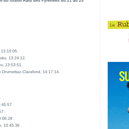
m du Grand Raid des Pyrénées du 21 au 25
, 13:10:05.
sko, 13:24:12.
o, 13:53:51.
e Drumettaz-Clarafond, 14:17:14.
:45:57 .
7 .
0:06:28 .
, 10:45:36 .