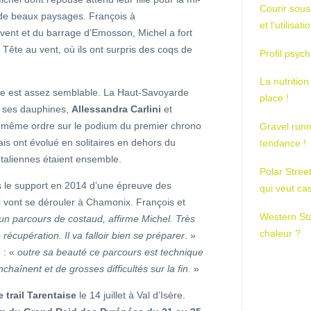
Courir sous
r de beaux paysages. François à
et l’utilisa
évent et du barrage d’Emosson, Michel a fort
a Tête au vent, où ils ont surpris des coqs de
Profil psych
La nutrition
se est assez semblable. La Haut-Savoyarde
place !
t ses dauphines,
Allessandra Carlini
et
e même ordre sur le podium du premier chrono
Gravel runn
ais ont évolué en solitaires en dehors du
tendance !
Italiennes étaient ensemble.
Polar Stree
 le support en 2014 d’une épreuve des
qui veut ca
 vont se dérouler à Chamonix. François et
Western St
 un parcours de costaud, affirme Michel. Très
chaleur ?
récupération. Il va falloir bien se préparer
. »
 : «
outre sa beauté ce parcours est technique
haînent et de grosses difficultés sur la fin
. »
e trail Tarentaise
le 14 juillet à Val d’Isère.