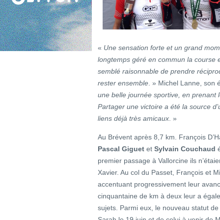
«
Une sensation forte et un grand mom
longtemps géré en commun la course et
semblé raisonnable de prendre réciproq
rester ensemble
. » Michel Lanne, son 
une belle journée sportive, en prenant
Partager une victoire a été la source d
liens déjà très amicaux
. »
Au Brévent après 8,7 km. François D’
Pascal Giguet
et
Sylvain Couchaud
é
premier passage à Vallorcine ils n’étaien
Xavier. Au col du Passet, François et M
accentuant progressivement leur avanc
cinquantaine de km à deux leur a égal
sujets. Parmi eux, le nouveau statut d
Sarah le 19 juin et de celui à venir de M