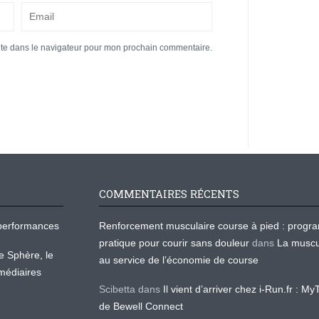
ite dans le navigateur pour mon prochain commentaire.
COMMENTAIRES RÉCENTS
os performances
Renforcement musculaire course à pied : prog
pratique pour courir sans douleur
dans
La muscu
te Sphère, le
au service de l’économie de course
médiaires
Scibetta
dans
Il vient d’arriver chez i-Run.fr : M
de Bewell Connect