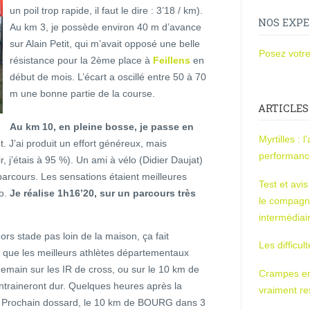
un poil trop rapide, il faut le dire : 3’18 / km).
NOS EXPE
Au km 3, je possède environ 40 m d’avance
sur Alain Petit, qui m’avait opposé une belle
Posez votre
résistance pour la 2ème place à
Feillens
en
début de mois. L’écart a oscillé entre 50 à 70
m une bonne partie de la course.
ARTICLES
Au km 10, en pleine bosse, je passe en
Myrtilles : 
. J’ai produit un effort généreux, mais
performan
r, j’étais à 95 %). Un ami à vélo (Didier Daujat)
arcours. Les sensations étaient meilleures
Test et avi
do.
Je réalise 1h16’20, sur un parcours très
le compagn
intermédiai
 hors stade pas loin de la maison, ça fait
Les difficul
 que les meilleurs athlètes départementaux
 demain sur les IR de cross, ou sur le 10 km de
Crampes en u
entraineront dur. Quelques heures après la
vraiment r
… Prochain dossard, le 10 km de BOURG dans 3