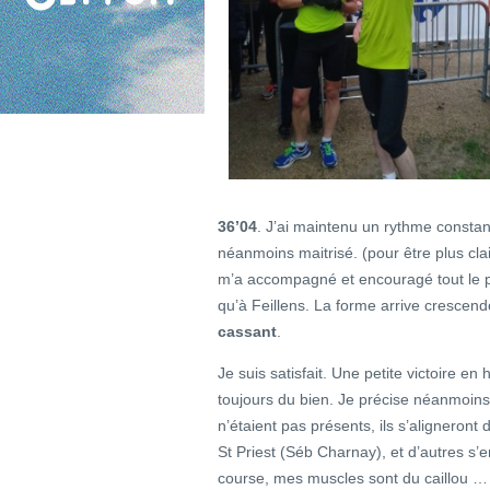
36’04
. J’ai maintenu un rythme constant
néanmoins maitrisé. (pour être plus clai
m’a accompagné et encouragé tout le p
qu’à Feillens. La forme arrive crescen
cassant
.
Je suis satisfait. Une petite victoire en
toujours du bien. Je précise néanmoins
n’étaient pas présents, ils s’aligneront
St Priest (Séb Charnay), et d’autres s’
course, mes muscles sont du caillou 