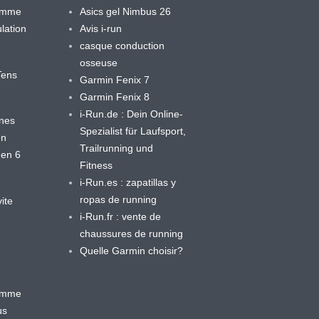
ramme
Asics gel Nimbus 26
lation
Avis i-run
casque conduction
osseuse
yTens
Garmin Fenix 7
Garmin Fenix 8
i-Run.de : Dein Online-
ines
Spezialist für Laufsport,
en
Trailrunning und
 en 6
Fitness
i-Run.es : zapatillas y
ropas de running
ite
i-Run.fr : vente de
chaussures de running
Quelle Garmin choisir?
ramme
us