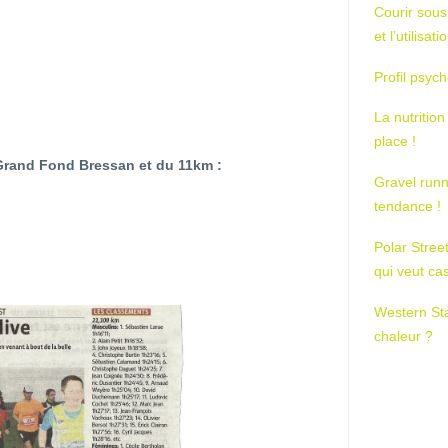
Courir sous
et l’utilisa
Profil psych
La nutrition
place !
Grand Fond Bressan et du 11km :
Gravel runn
tendance !
Polar Stree
qui veut ca
Western St
chaleur ?