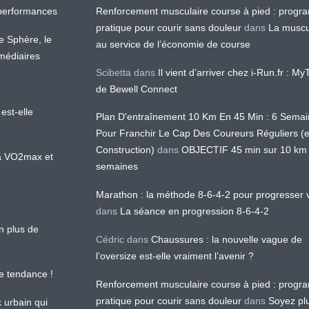
os performances
Renforcement musculaire course à pied : prog
pratique pour courir sans douleur
dans
La muscu
te Sphère, le
au service de l’économie de course
médiaires
Scibetta
dans
Il vient d’arriver chez i-Run.fr : M
de Bewell Connect
est-elle
Plan D'entraînement 10 Km En 45 Min : 6 Sema
Pour Franchir Le Cap Des Coureurs Réguliers (
Construction)
dans
OBJECTIF 45 min sur 10 km
 la VO2max et
semaines
Marathon : la méthode 8-6-4-2 pour progresser v
dans
La séance en progression 8-6-4-2
en plus de
Cédric
dans
Chaussures : la nouvelle vague de
l’oversize est-elle vraiment l’avenir ?
le tendance !
Renforcement musculaire course à pied : prog
pratique pour courir sans douleur
dans
Soyez pl
k urbain qui