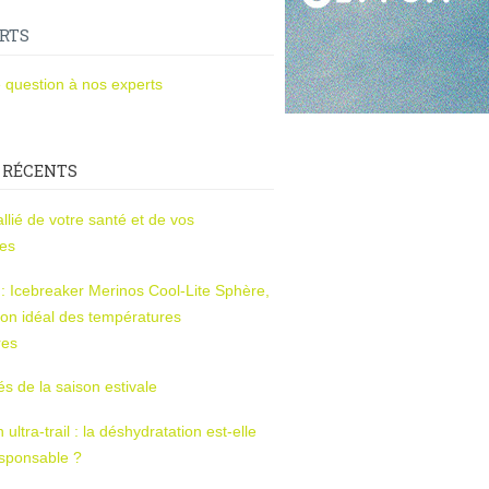
RTS
 question à nos experts
 RÉCENTS
l’allié de votre santé et de vos
ces
s : Icebreaker Merinos Cool-Lite Sphère,
on idéal des températures
res
tés de la saison estivale
ltra-trail : la déshydratation est-elle
esponsable ?