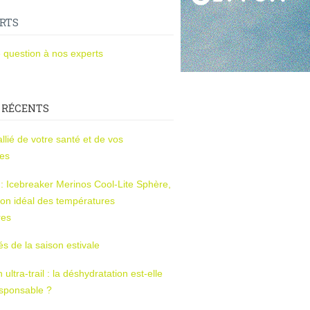
RTS
 question à nos experts
 RÉCENTS
l’allié de votre santé et de vos
ces
s : Icebreaker Merinos Cool-Lite Sphère,
on idéal des températures
res
tés de la saison estivale
ltra-trail : la déshydratation est-elle
esponsable ?