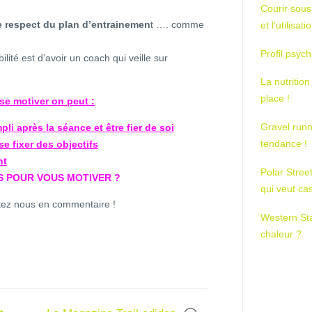
Courir sous
le respect du plan d’entrainemen
t …. comme
et l’utilisa
Profil psych
ilité est d’avoir un coach qui veille sur
La nutrition
place !
se motiver on peut :
Gravel runn
pli après la séance et être fier de soi
tendance !
se fixer des objectifs
nt
Polar Stree
S POUR VOUS MOTIVER ?
qui veut ca
ctez nous en commentaire !
Western St
chaleur ?