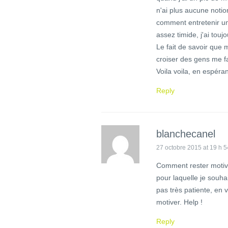
n'ai plus aucune not
comment entretenir un
assez timide, j'ai touj
Le fait de savoir que 
croiser des gens me fa
Voila voila, en espéra
Reply
blanchecanel
27 octobre 2015 at 19 h 5
Comment rester motiver
pour laquelle je souhai
pas très patiente, en 
motiver. Help !
Reply