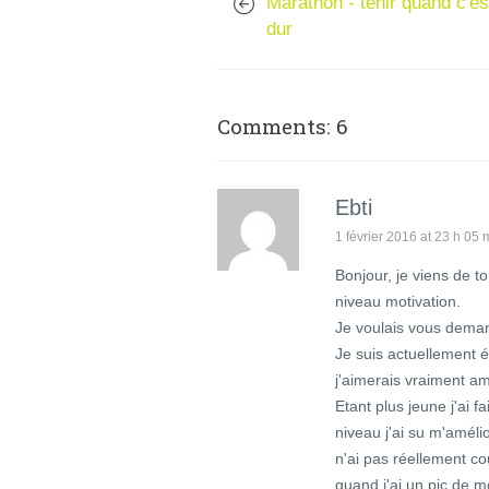
Marathon - tenir quand c'es
dur
Comments: 6
Ebti
1 février 2016 at 23 h 05 
Bonjour, je viens de 
niveau motivation.
Je voulais vous demand
Je suis actuellement é
j'aimerais vraiment a
Etant plus jeune j'ai f
niveau j'ai su m'amélio
n'ai pas réellement co
quand j'ai un pic de m