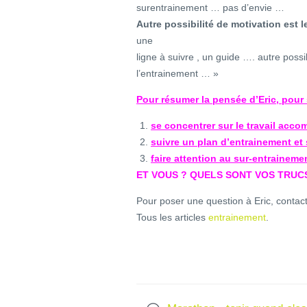
surentrainement … pas d’envie …
Autre possibilité de motivation est 
une
ligne à suivre , un guide …. autre possib
l’entrainement … »
Pour résumer la pensée d’Eric, pour 
se concentrer sur le travail accom
suivre un plan d’entrainement et 
faire attention au sur-entraineme
ET VOUS ? QUELS SONT VOS TRUC
Pour poser une question à Eric, conta
Tous les articles
entrainement
.