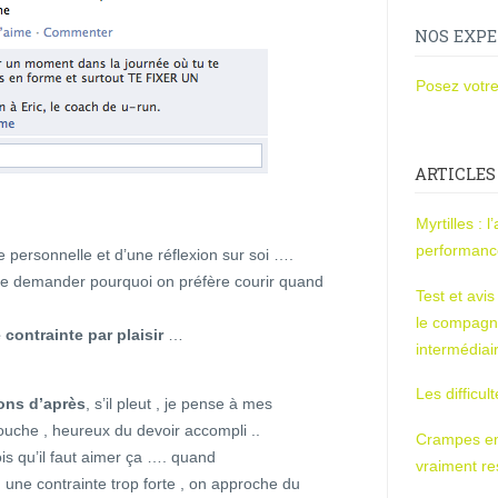
NOS EXPE
Posez votre
ARTICLES
Myrtilles : 
performan
 personnelle et d’une réflexion sur soi ….
se demander pourquoi on préfère courir quand
Test et avi
le compagn
contrainte par plaisir
…
intermédiai
Les difficul
ions d’après
, s’il pleut , je pense à mes
ouche , heureux du devoir accompli ..
Crampes en u
ois qu’il faut aimer ça …. quand
vraiment r
n une contrainte trop forte , on approche du