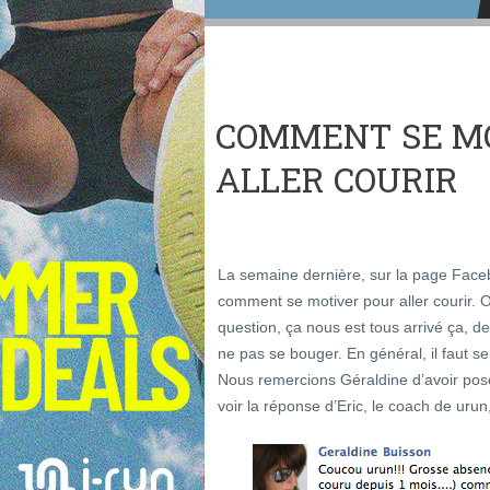
COMMENT SE M
ALLER COURIR
La semaine dernière, sur la page Fac
comment se motiver pour aller courir. Ou
question, ça nous est tous arrivé ça, de
ne pas se bouger. En général, il faut se 
Nous remercions Géraldine d’avoir pos
voir la réponse d’Eric, le coach de urun, 