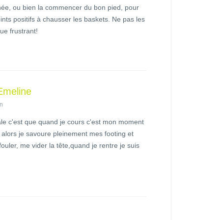
rnée, ou bien la commencer du bon pied, pour
oints positifs à chausser les baskets. Ne pas les
ue frustrant!
Emeline
in
ale c'est que quand je cours c'est mon moment
u, alors je savoure pleinement mes footing et
uler, me vider la tête,quand je rentre je suis