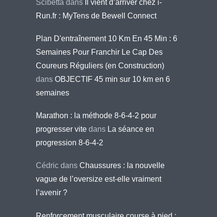
Scibetta
dans
Il vient d’arriver chez i-
Run.fr : MyTens de Bewell Connect
Plan D'entraînement 10 Km En 45 Min : 6
Semaines Pour Franchir Le Cap Des
Coureurs Réguliers (en Construction)
dans
OBJECTIF 45 min sur 10 km en 6
semaines
Marathon : la méthode 8-6-4-2 pour
progresser vite
dans
La séance en
progression 8-6-4-2
Cédric
dans
Chaussures : la nouvelle
vague de l’oversize est-elle vraiment
l’avenir ?
Renforcement musculaire course à pied :