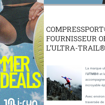
COMPRESSPORT
FOURNISSEUR OF
L’ULTRA-TRAIL
La marque ul
l’
UTMB®
et 
accompagner l
incroyable é
Avec environ 
traversée de 