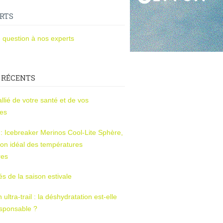
RTS
 question à nos experts
 RÉCENTS
l’allié de votre santé et de vos
ces
s : Icebreaker Merinos Cool-Lite Sphère,
on idéal des températures
res
tés de la saison estivale
ltra-trail : la déshydratation est-elle
esponsable ?