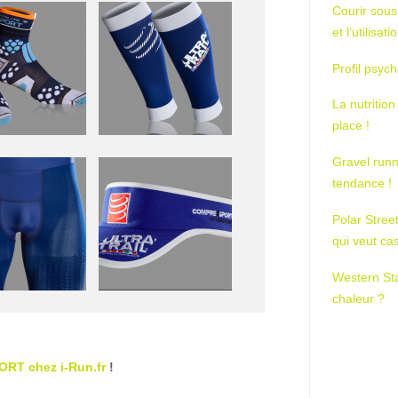
Courir sous
et l’utilisa
Profil psych
La nutrition
place !
Gravel runn
tendance !
Polar Stree
qui veut ca
Western St
chaleur ?
RT chez i-Run.fr
!