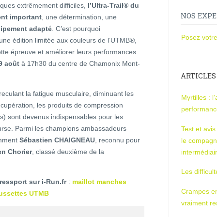
iques extrêmement difficiles,
l’Ultra-Trail® du
NOS EXPE
ent important
, une détermination, une
uipement adapté
. C’est pourquoi
Posez votre
 une édition limitée aux couleurs de l’UTMB®,
te épreuve et améliorer leurs performances.
 août
à 17h30 du centre de Chamonix Mont-
ARTICLES
reculant la fatigue musculaire, diminuant les
Myrtilles : 
écupération, les produits de compression
performan
ts) sont devenus indispensables pour les
 course. Parmi les champions ambassadeurs
Test et avi
mment
Sébastien CHAIGNEAU
, reconnu pour
le compagn
en Chorier
, classé deuxième de la
intermédiai
Les difficul
ssport sur i-Run.fr
:
maillot manches
Crampes en u
ussettes UTMB
vraiment r