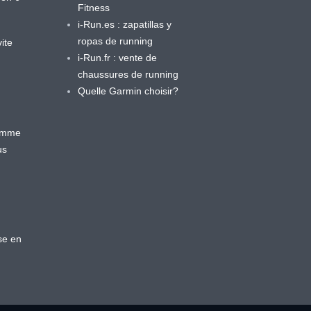
Fitness
i-Run.es : zapatillas y
ropas de running
ite
i-Run.fr : vente de
chaussures de running
Quelle Garmin choisir?
ramme
us
se en