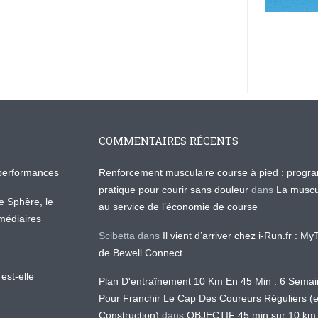
COMMENTAIRES RÉCENTS
os performances
Renforcement musculaire course à pied : prog
pratique pour courir sans douleur
dans
La muscu
te Sphère, le
au service de l’économie de course
médiaires
Scibetta
dans
Il vient d’arriver chez i-Run.fr : M
de Bewell Connect
est-elle
Plan D'entraînement 10 Km En 45 Min : 6 Sema
Pour Franchir Le Cap Des Coureurs Réguliers (
Construction)
dans
OBJECTIF 45 min sur 10 km