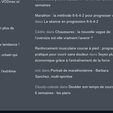
 la VO2max et
semaines
Marathon : la méthode 8-6-4-2 pour progresser v
dans
La séance en progression 8-6-4-2
en plus de
Cédric
dans
Chaussures : la nouvelle vague de
l’oversize est-elle vraiment l’avenir ?
le tendance !
Renforcement musculaire course à pied : prog
pratique pour courir sans douleur
dans
Soyez pl
k urbain qui
économique grâce à l’entraînement de la force
eric
dans
Portrait de marathonienne : Barbara
 l’extrême
Sanchez, multi-sportive
Cloudy-celeste
dans
Doubler son temps de cour
6 semaines : les plans