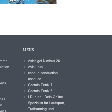
LIENS
ramme
Asics gel Nimbus 26
lation
Avis i-run
casque conduction
osseuse
yTens
Garmin Fenix 7
Garmin Fenix 8
i-Run.de : Dein Online-
ines
Spezialist für Laufsport,
en
Trailrunning und
 en 6