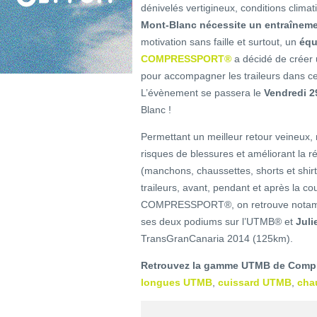
dénivelés vertigineux, conditions climat
Mont-Blanc nécessite un entraînem
motivation sans faille et surtout, un
éq
COMPRESSPORT®
a décidé de créer
pour accompagner les traileurs dans cet
L’évènement se passera le
Vendredi 29
Blanc !
Permettant un meilleur retour veineux, 
risques de blessures et améliorant la r
(manchons, chaussettes, shorts et shir
traileurs, avant, pendant et après la
COMPRESSPORT®, on retrouve nota
ses deux podiums sur l’UTMB® et
Juli
TransGranCanaria 2014 (125km).
Retrouvez la gamme UTMB de Compre
longues UTMB
,
cuissard UTMB
,
cha