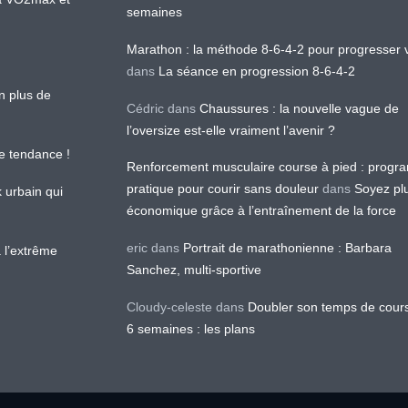
semaines
Marathon : la méthode 8-6-4-2 pour progresser v
dans
La séance en progression 8-6-4-2
en plus de
Cédric
dans
Chaussures : la nouvelle vague de
l’oversize est-elle vraiment l’avenir ?
le tendance !
Renforcement musculaire course à pied : prog
pratique pour courir sans douleur
dans
Soyez pl
k urbain qui
économique grâce à l’entraînement de la force
eric
dans
Portrait de marathonienne : Barbara
 l’extrême
Sanchez, multi-sportive
Cloudy-celeste
dans
Doubler son temps de cour
6 semaines : les plans