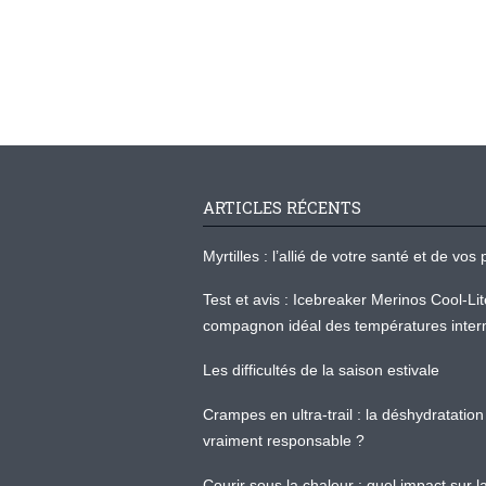
ARTICLES RÉCENTS
Myrtilles : l’allié de votre santé et de v
Test et avis : Icebreaker Merinos Cool-Li
compagnon idéal des températures inter
Les difficultés de la saison estivale
Crampes en ultra-trail : la déshydratation 
vraiment responsable ?
Courir sous la chaleur : quel impact sur