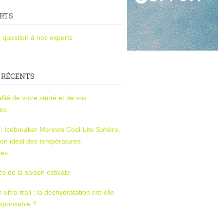
RTS
 question à nos experts
 RÉCENTS
l’allié de votre santé et de vos
ces
s : Icebreaker Merinos Cool-Lite Sphère,
on idéal des températures
res
tés de la saison estivale
ltra-trail : la déshydratation est-elle
esponsable ?