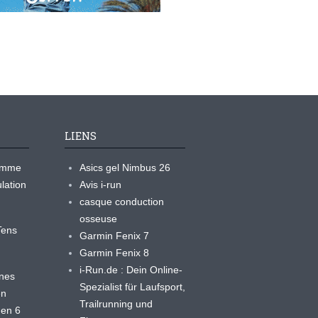
LIENS
ramme
Asics gel Nimbus 26
lation
Avis i-run
casque conduction
osseuse
yTens
Garmin Fenix 7
Garmin Fenix 8
i-Run.de : Dein Online-
ines
Spezialist für Laufsport,
en
Trailrunning und
 en 6