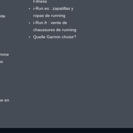
Fitness
i-Run.es : zapatillas y
ropas de running
ite
i-Run.fr : vente de
chaussures de running
Quelle Garmin choisir?
ramme
us
se en