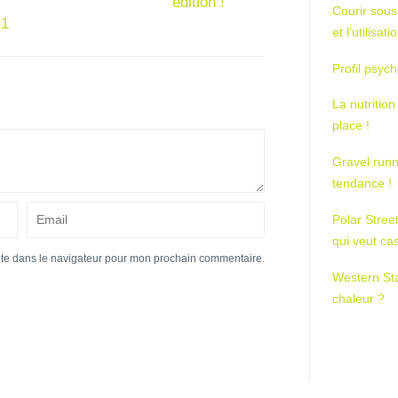
édition !
Courir sous
 1
et l’utilisa
Profil psych
La nutrition
place !
Gravel runn
tendance !
Polar Stree
qui veut ca
ite dans le navigateur pour mon prochain commentaire.
Western St
chaleur ?