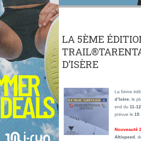
LA 5ÈME ÉDITION
TRAIL®TARENTA
D’ISÈRE
La 5ème éditi
d’Isère
, le p
end du
11-12
prévue le
15
Nouveauté 
Altispeed
, d