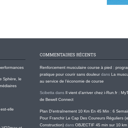
COMMENTAIRES RÉCENTS
os performances
Renforcement musculaire course à pied : prog
pratique pour courir sans douleur
dans
La muscu
te Sphère, le
au service de l’économie de course
médiaires
Scibetta
dans
Il vient d’arriver chez i-Run.fr : M
de Bewell Connect
est-elle
Plan D'entraînement 10 Km En 45 Min : 6 Sema
Pour Franchir Le Cap Des Coureurs Réguliers (
Construction)
dans
OBJECTIF 45 min sur 10 km
 la VO2max et