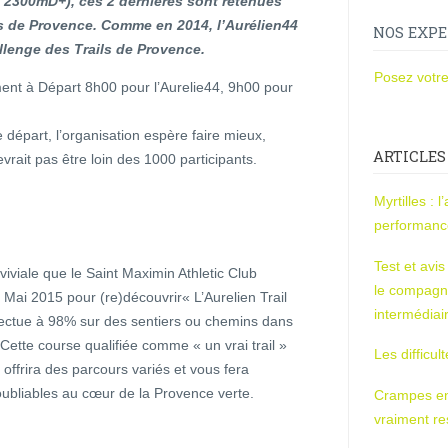
 2300mD+), ces 2 dernières sont retenues
ls de Provence. Comme en 2014, l’Aurélien44
NOS EXPE
llenge des Trails de Provence.
Posez votre
ent à Départ 8h00 pour l’Aurelie44, 9h00 pour
 départ, l’organisation espère faire mieux,
ARTICLES
vrait pas être loin des 1000 participants.
Myrtilles : 
performan
Test et avi
iviale que le Saint Maximin Athletic Club
le compagn
Mai 2015 pour (re)découvrir« L’Aurelien Trail
intermédiai
fectue à 98% sur des sentiers ou chemins dans
Cette course qualifiée comme « un vrai trail »
Les difficul
 offrira des parcours variés et vous fera
ubliables au cœur de la Provence verte.
Crampes en u
vraiment r