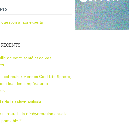
RTS
 question à nos experts
 RÉCENTS
l’allié de votre santé et de vos
ces
s : Icebreaker Merinos Cool-Lite Sphère,
on idéal des températures
res
tés de la saison estivale
ltra-trail : la déshydratation est-elle
esponsable ?