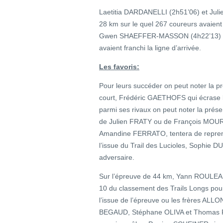
Laetitia DARDANELLI (2h51’06) et Juli
28 km sur le quel 267 coureurs avaien
Gwen SHAEFFER-MASSON (4h22’13) avai
avaient franchi la ligne d’arrivée.
Les favoris:
Pour leurs succéder on peut noter la pré
court, Frédéric GAETHOFS qui écrase le
parmi ses rivaux on peut noter la pré
de Julien FRATY ou de François MOUR
Amandine FERRATO, tentera de reprendr
l’issue du Trail des Lucioles, Sophie 
adversaire.
Sur l’épreuve de 44 km, Yann ROULEAU
10 du classement des Trails Longs pour
l’issue de l’épreuve ou les frères 
BEGAUD, Stéphane OLIVA et Thomas PI