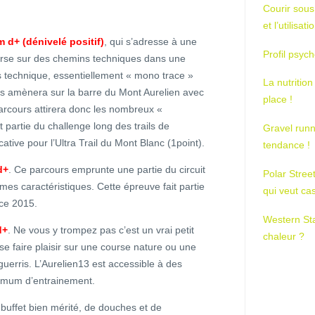
Courir sous
et l’utilisa
 d+ (dénivelé positif)
, qui s’adresse à une
Profil psych
ourse sur des chemins techniques dans une
 technique, essentiellement « mono trace »
La nutrition
s amènera sur la barre du Mont Aurelien avec
place !
arcours attirera donc les nombreux «
it partie du challenge long des trails de
Gravel runn
tive pour l’Ultra Trail du Mont Blanc (1point).
tendance !
d+
. Ce parcours emprunte une partie du circuit
Polar Stree
mes caractéristiques. Cette épreuve fait partie
qui veut ca
nce 2015.
Western St
d+
. Ne vous y trompez pas c’est un vrai petit
chaleur ?
il, se faire plaisir sur une course nature ou une
uerris. L’Aurelien13 est accessible à des
nimum d’entrainement.
 buffet bien mérité, de douches et de