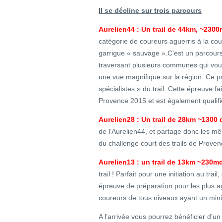
Il se décline sur trois parcours
Aurelien44 : Un trail de 44km, ~2300m
catégorie de coureurs aguerris à la c
garrigue « sauvage ».C’est un parcours
traversant plusieurs communes qui vou
une vue magnifique sur la région. Ce p
spécialistes » du trail. Cette épreuve fa
Provence 2015 et est également qualifica
Aurelien28 : Un trail de 28km ~1300 
de l’Aurelien44, et partage donc les mê
du challenge court des trails de Prove
Aurelien13 : un trail de 13km ~230m
trail ! Parfait pour une initiation au tra
épreuve de préparation pour les plus ag
coureurs de tous niveaux ayant un mi
A l’arrivée vous pourrez bénéficier d’un