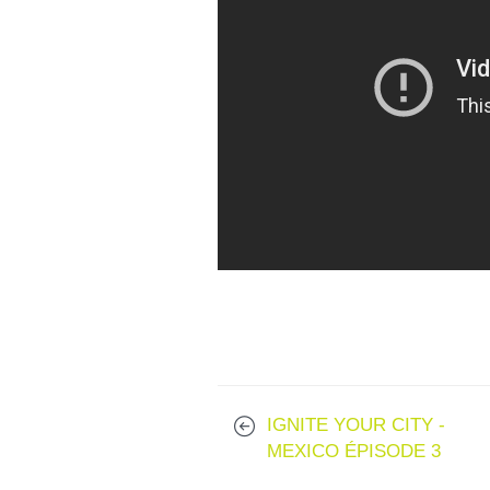
IGNITE YOUR CITY -
MEXICO ÉPISODE 3