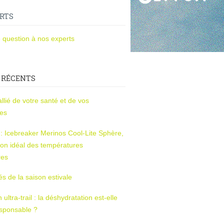
RTS
 question à nos experts
 RÉCENTS
l’allié de votre santé et de vos
ces
s : Icebreaker Merinos Cool-Lite Sphère,
on idéal des températures
res
tés de la saison estivale
ltra-trail : la déshydratation est-elle
esponsable ?