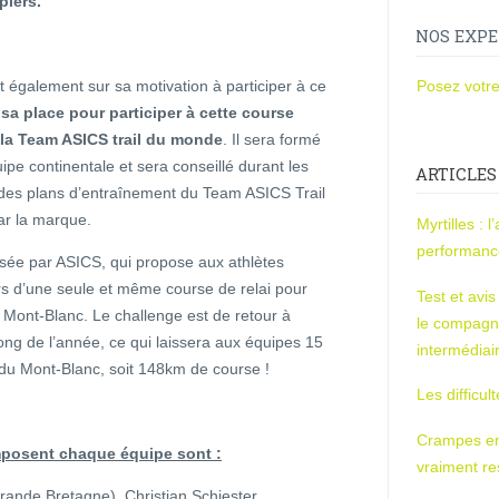
piers.
NOS EXPE
t également sur sa motivation à participer à ce
Posez votre
a place pour participer à cette course
 la Team ASICS trail du monde
. Il sera formé
ipe continentale et sera conseillé durant les
ARTICLES
a des plans d’entraînement du Team ASICS Trail
ar la marque.
Myrtilles : 
performan
sée par ASICS, qui propose aux athlètes
ors d’une seule et même course de relai pour
Test et avi
u Mont-Blanc. Le challenge est de retour à
le compagn
long de l’année, ce qui laissera aux équipes 15
intermédiai
 du Mont-Blanc, soit 148km de course !
Les difficul
Crampes en u
mposent chaque équipe sont :
vraiment r
rande Bretagne), Christian Schiester