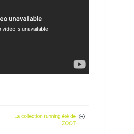
La collection running été de
ZOOT