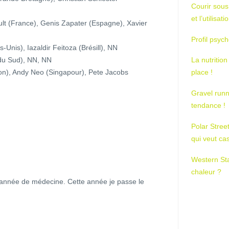
Courir sous
et l’utilisa
t (France), Genis Zapater (Espagne), Xavier
Profil psych
Unis), Iazaldir Feitoza (Brésill), NN
 du Sud), NN, NN
La nutrition
pon), Andy Neo (Singapour), Pete Jacobs
place !
Gravel runn
tendance !
Polar Stree
qui veut ca
Western St
chaleur ?
e année de médecine. Cette année je passe le