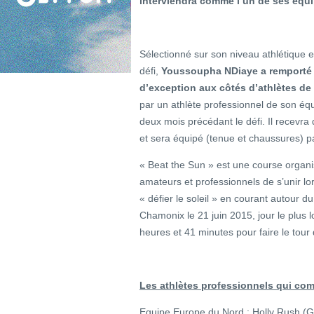
interviendra comme l’un de ses équi
Sélectionné sur son niveau athlétique e
défi,
Youssoupha NDiaye a remporté s
d’exception aux côtés d’athlètes de
par un athlète professionnel de son équ
deux mois précédant le défi. Il recevr
et sera équipé (tenue et chaussures) p
« Beat the Sun » est une course organi
amateurs et professionnels de s’unir l
« défier le soleil » en courant autour d
Chamonix le 21 juin 2015, jour le plus 
heures et 41 minutes pour faire le tour
Les athlètes professionnels qui co
Equipe Europe du Nord : Holly Rush (G