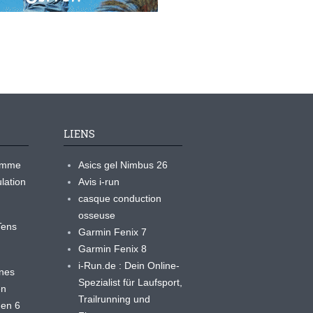
LIENS
ramme
Asics gel Nimbus 26
lation
Avis i-run
casque conduction
osseuse
yTens
Garmin Fenix 7
Garmin Fenix 8
i-Run.de : Dein Online-
ines
Spezialist für Laufsport,
en
Trailrunning und
 en 6