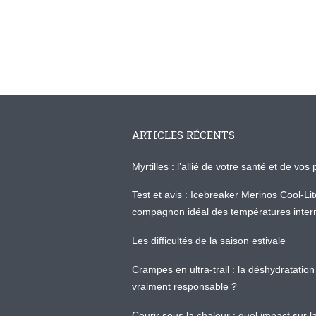
ARTICLES RÉCENTS
Myrtilles : l’allié de votre santé et de v
Test et avis : Icebreaker Merinos Cool-Li
compagnon idéal des températures inter
Les difficultés de la saison estivale
Crampes en ultra-trail : la déshydratation 
vraiment responsable ?
Courir sous la chaleur : quel impact sur