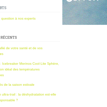
RTS
 question à nos experts
 RÉCENTS
l’allié de votre santé et de vos
ces
s : Icebreaker Merinos Cool-Lite Sphère,
on idéal des températures
res
tés de la saison estivale
ltra-trail : la déshydratation est-elle
esponsable ?