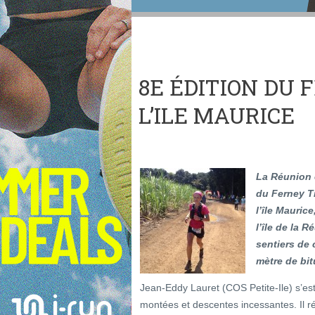
8E ÉDITION DU 
L’ILE MAURICE
La Réunion 
du Ferney Tr
l’île Mauric
l’île de la 
sentiers de 
mètre de bit
Jean-Eddy Lauret (COS Petite-Ile) s’es
montées et descentes incessantes. Il réa