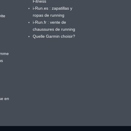
Fitness
i-Run.es : zapatillas y
ropas de running
ite
i-Run.fr : vente de
chaussures de running
Quelle Garmin choisir?
ramme
us
se en