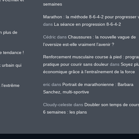
semaines
Marathon : la méthode 8-6-4-2 pour progresser v
dans
La séance en progression 8-6-4-2
en plus de
Cédric
dans
Chaussures : la nouvelle vague de
l’oversize est-elle vraiment l’avenir ?
le tendance !
Renforcement musculaire course à pied : prog
pratique pour courir sans douleur
dans
Soyez pl
k urbain qui
économique grâce à l’entraînement de la force
eric
dans
Portrait de marathonienne : Barbara
 l’extrême
Sanchez, multi-sportive
Cloudy-celeste
dans
Doubler son temps de cour
6 semaines : les plans