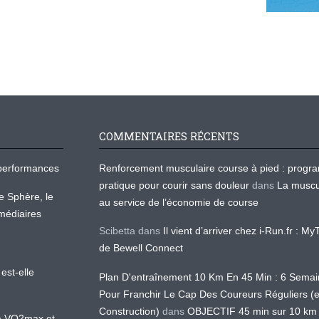
COMMENTAIRES RÉCENTS
os performances
Renforcement musculaire course à pied : prog
pratique pour courir sans douleur
dans
La muscu
te Sphère, le
au service de l’économie de course
médiaires
Scibetta
dans
Il vient d’arriver chez i-Run.fr : M
de Bewell Connect
est-elle
Plan D'entraînement 10 Km En 45 Min : 6 Sema
Pour Franchir Le Cap Des Coureurs Réguliers (
Construction)
dans
OBJECTIF 45 min sur 10 km
 la VO2max et