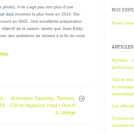
photo), il ne s’agit pas non plus d’une
NOS EXPE
ait déjà montrée la plus forte en 2014. Dix-
arcours en 5h01. Une excellente préparation
Posez votre
 objectif de la saison, tandis que Jean-Eddy
vec des ambitions de victoire à la fin du mois
ARTICLES
RAIL
Myrtilles : 
performan
Test et avi
le compagn
intermédiai
es :
Animation Saucony, Tomtom,
15
Clif et Hyperice chez i-Run.fr
Les difficul
à Labège
Crampes en u
vraiment r