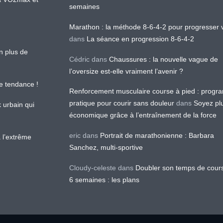
semaines
Marathon : la méthode 8-6-4-2 pour progresser v
dans
La séance en progression 8-6-4-2
en plus de
Cédric
dans
Chaussures : la nouvelle vague de
l’oversize est-elle vraiment l’avenir ?
le tendance !
Renforcement musculaire course à pied : prog
pratique pour courir sans douleur
dans
Soyez pl
k urbain qui
économique grâce à l’entraînement de la force
eric
dans
Portrait de marathonienne : Barbara
 l’extrême
Sanchez, multi-sportive
Cloudy-celeste
dans
Doubler son temps de cour
6 semaines : les plans