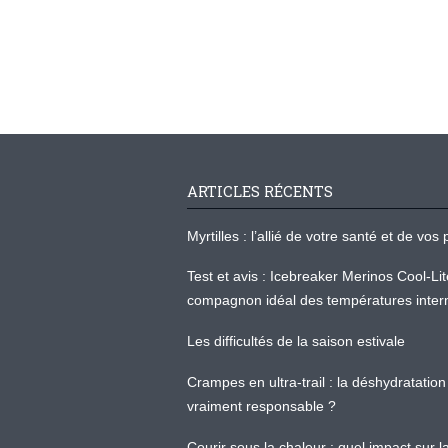
ARTICLES RÉCENTS
Myrtilles : l’allié de votre santé et de v
Test et avis : Icebreaker Merinos Cool-Li
compagnon idéal des températures inter
Les difficultés de la saison estivale
Crampes en ultra-trail : la déshydratation 
vraiment responsable ?
Courir sous la chaleur : quel impact sur