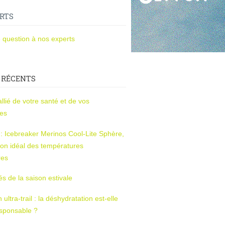
RTS
 question à nos experts
 RÉCENTS
l’allié de votre santé et de vos
ces
s : Icebreaker Merinos Cool-Lite Sphère,
on idéal des températures
res
tés de la saison estivale
ltra-trail : la déshydratation est-elle
esponsable ?