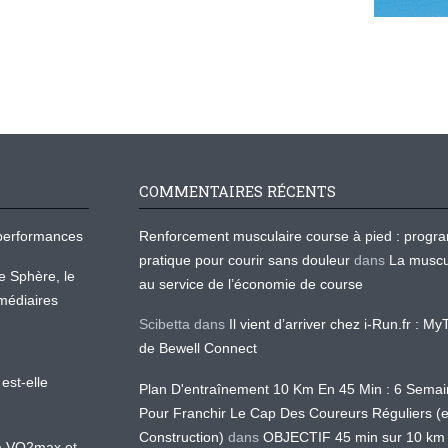
COMMENTAIRES RÉCENTS
os performances
Renforcement musculaire course à pied : prog
pratique pour courir sans douleur
dans
La muscu
te Sphère, le
au service de l’économie de course
médiaires
Scibetta
dans
Il vient d’arriver chez i-Run.fr : M
de Bewell Connect
est-elle
Plan D'entraînement 10 Km En 45 Min : 6 Sema
Pour Franchir Le Cap Des Coureurs Réguliers (
Construction)
dans
OBJECTIF 45 min sur 10 km
 la VO2max et