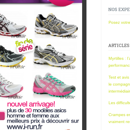
NOS EXPE
Posez votre
ARTICLES
Myrtilles : 
performan
Test et avi
le compagn
intermédiai
Les difficul
Crampes en u
vraiment r