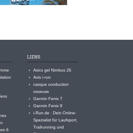
LIENS
ramme
Asics gel Nimbus 26
lation
Avis i-run
casque conduction
osseuse
yTens
Garmin Fenix 7
Garmin Fenix 8
i-Run.de : Dein Online-
ines
Spezialist für Laufsport,
en
Trailrunning und
 en 6