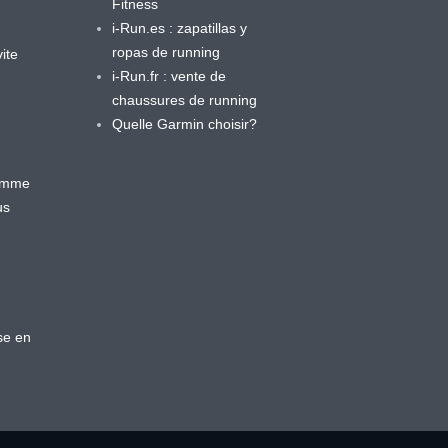
Fitness
i-Run.es : zapatillas y
ropas de running
ite
i-Run.fr : vente de
chaussures de running
Quelle Garmin choisir?
ramme
us
se en