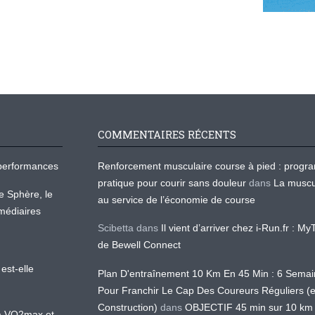
COMMENTAIRES RÉCENTS
os performances
Renforcement musculaire course à pied : prog
pratique pour courir sans douleur
dans
La muscu
te Sphère, le
au service de l’économie de course
médiaires
Scibetta
dans
Il vient d’arriver chez i-Run.fr : M
de Bewell Connect
est-elle
Plan D'entraînement 10 Km En 45 Min : 6 Sema
Pour Franchir Le Cap Des Coureurs Réguliers (
Construction)
dans
OBJECTIF 45 min sur 10 km
 la VO2max et