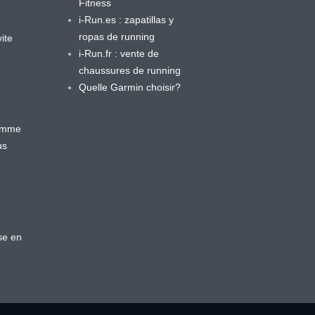
Fitness
i-Run.es : zapatillas y
ropas de running
ite
i-Run.fr : vente de
chaussures de running
Quelle Garmin choisir?
ramme
us
se en