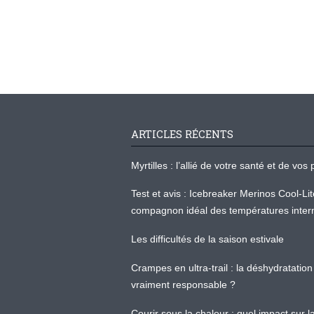
ARTICLES RÉCENTS
Myrtilles : l’allié de votre santé et de v
Test et avis : Icebreaker Merinos Cool-Li
compagnon idéal des températures inter
Les difficultés de la saison estivale
Crampes en ultra-trail : la déshydratation 
vraiment responsable ?
Courir sous la chaleur : quel impact sur