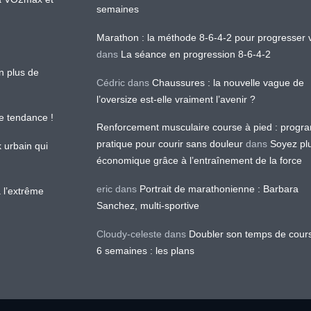
semaines
Marathon : la méthode 8-6-4-2 pour progresser v
dans
La séance en progression 8-6-4-2
en plus de
Cédric
dans
Chaussures : la nouvelle vague de
l’oversize est-elle vraiment l’avenir ?
le tendance !
Renforcement musculaire course à pied : prog
pratique pour courir sans douleur
dans
Soyez pl
k urbain qui
économique grâce à l’entraînement de la force
eric
dans
Portrait de marathonienne : Barbara
 l’extrême
Sanchez, multi-sportive
Cloudy-celeste
dans
Doubler son temps de cour
6 semaines : les plans