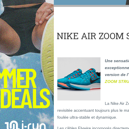
NIKE AIR ZOOM
Une sensatio
exceptionne
version de l
ZOOM STRU
La Nike Air 
revisitée accentuant toujours plus le m
foulée ultra-stable et dynamique.
Les câbles Flywire incorporés directem