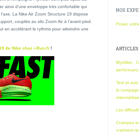
iter ainsi d’une enveloppe très confortable qui
NOS EXPE
 l’axe. La Nike Air Zoom Structure 19 dispose
pport, couplée au silo Zoom Air à l’avant-pied.
Posez votre
out en accélérant le rythme pour atteindre une
 de Nike chez i-Run.fr
!
ARTICLES
Myrtilles : 
performan
Test et avi
le compagn
intermédiai
Les difficul
Crampes en u
vraiment r