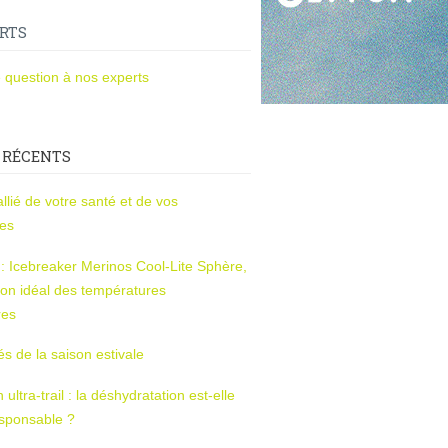
RTS
 question à nos experts
 RÉCENTS
l’allié de votre santé et de vos
ces
s : Icebreaker Merinos Cool-Lite Sphère,
on idéal des températures
res
tés de la saison estivale
ltra-trail : la déshydratation est-elle
esponsable ?