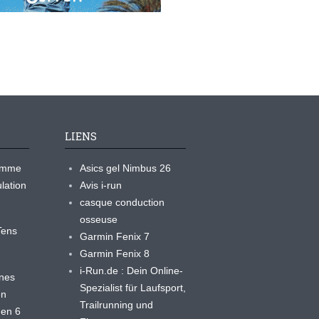
LIENS
ramme
Asics gel Nimbus 26
lation
Avis i-run
casque conduction
osseuse
yTens
Garmin Fenix 7
Garmin Fenix 8
i-Run.de : Dein Online-
ines
Spezialist für Laufsport,
en
Trailrunning und
 en 6