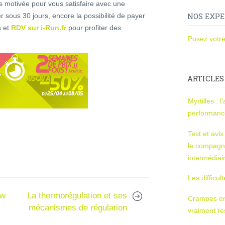
s motivée pour vous satisfaire avec une
er sous 30 jours, encore la possibilité de payer
NOS EXPE
s et
RDV sur i-Run.fr
pour profiter des
Posez votre
ARTICLES
Myrtilles : 
performan
Test et avi
le compagn
intermédiai
Les difficul
ew
La thermorégulation et ses
Crampes en u
mécanismes de régulation
vraiment r