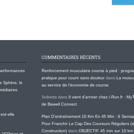
COMMENTAIRES RÉCENTS
os performances
Renforcement musculaire course à pied : prog
pratique pour courir sans douleur
dans
La muscu
te Sphère, le
au service de l’économie de course
médiaires
Scibetta
dans
Il vient d’arriver chez i-Run.fr : M
de Bewell Connect
est-elle
Plan D'entraînement 10 Km En 45 Min : 6 Sema
Pour Franchir Le Cap Des Coureurs Réguliers (
Construction)
dans
OBJECTIF 45 min sur 10 km
 la VO2max et