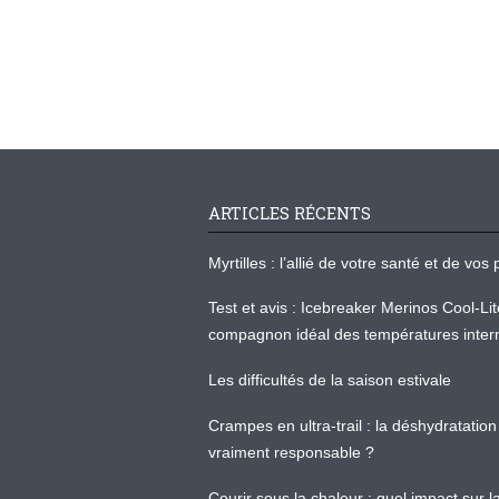
ARTICLES RÉCENTS
Myrtilles : l’allié de votre santé et de v
Test et avis : Icebreaker Merinos Cool-Li
compagnon idéal des températures inter
Les difficultés de la saison estivale
Crampes en ultra-trail : la déshydratation 
vraiment responsable ?
Courir sous la chaleur : quel impact sur