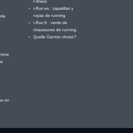
Fitness
i-Run.es : zapatillas y
ropas de running
ite
i-Run.fr : vente de
chaussures de running
Quelle Garmin choisir?
ramme
us
se en