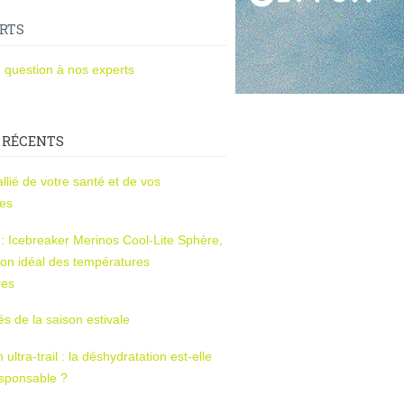
RTS
 question à nos experts
 RÉCENTS
l’allié de votre santé et de vos
ces
s : Icebreaker Merinos Cool-Lite Sphère,
on idéal des températures
res
tés de la saison estivale
ltra-trail : la déshydratation est-elle
esponsable ?