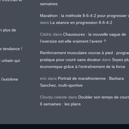
semaines
Marathon : la méthode 8-6-4-2 pour progresser v
dans
La séance en progression 8-6-4-2
en plus de
Cédric
dans
Chaussures : la nouvelle vague de
l’oversize est-elle vraiment l’avenir ?
le tendance !
Renforcement musculaire course à pied : prog
pratique pour courir sans douleur
dans
Soyez pl
k urbain qui
économique grâce à l’entraînement de la force
eric
dans
Portrait de marathonienne : Barbara
 l’extrême
Sanchez, multi-sportive
Cloudy-celeste
dans
Doubler son temps de cour
6 semaines : les plans