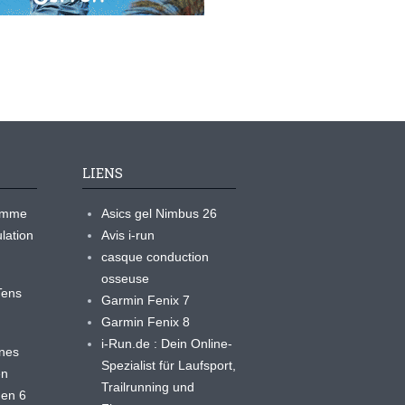
LIENS
ramme
Asics gel Nimbus 26
lation
Avis i-run
casque conduction
osseuse
yTens
Garmin Fenix 7
Garmin Fenix 8
i-Run.de : Dein Online-
ines
Spezialist für Laufsport,
en
Trailrunning und
 en 6