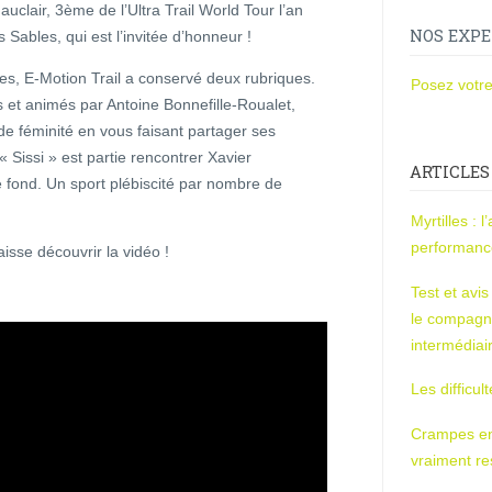
auclair, 3ème de l’Ultra Trail World Tour l’an
NOS EXPE
ables, qui est l’invitée d’honneur !
s, E-Motion Trail a conservé deux rubriques.
Posez votre
 et animés par Antoine Bonnefille-Roualet,
e féminité en vous faisant partager ses
« Sissi » est partie rencontrer Xavier
ARTICLES
e fond. Un sport plébiscité par nombre de
Myrtilles : 
performan
isse découvrir la vidéo !
Test et avi
le compagn
intermédiai
Les difficul
Crampes en u
vraiment r