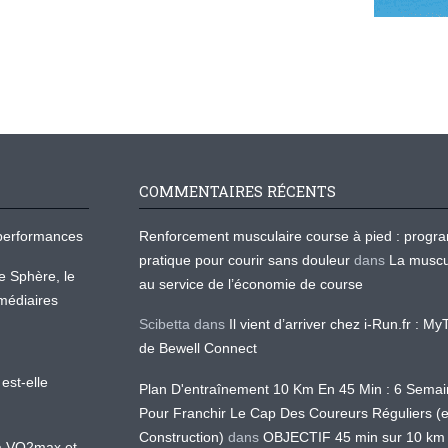
COMMENTAIRES RÉCENTS
os performances
Renforcement musculaire course à pied : prog
pratique pour courir sans douleur
dans
La muscu
te Sphère, le
au service de l’économie de course
médiaires
Scibetta
dans
Il vient d’arriver chez i-Run.fr : M
de Bewell Connect
est-elle
Plan D'entraînement 10 Km En 45 Min : 6 Sema
Pour Franchir Le Cap Des Coureurs Réguliers (
Construction)
dans
OBJECTIF 45 min sur 10 km
 la VO2max et