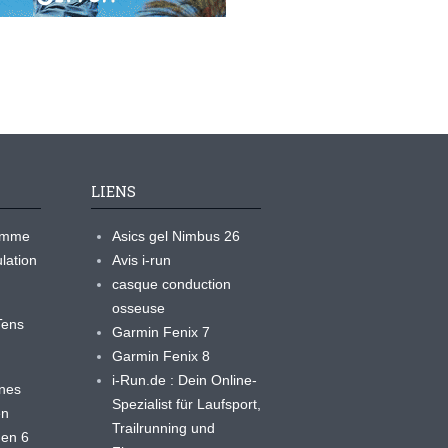
LIENS
ramme
Asics gel Nimbus 26
lation
Avis i-run
casque conduction
osseuse
yTens
Garmin Fenix 7
Garmin Fenix 8
i-Run.de : Dein Online-
ines
Spezialist für Laufsport,
en
Trailrunning und
 en 6