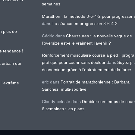
semaines
Marathon : la méthode 8-6-4-2 pour progresser v
dans
La séance en progression 8-6-4-2
en plus de
Cédric
dans
Chaussures : la nouvelle vague de
l’oversize est-elle vraiment l’avenir ?
le tendance !
Renforcement musculaire course à pied : prog
pratique pour courir sans douleur
dans
Soyez pl
k urbain qui
économique grâce à l’entraînement de la force
eric
dans
Portrait de marathonienne : Barbara
 l’extrême
Sanchez, multi-sportive
Cloudy-celeste
dans
Doubler son temps de cour
6 semaines : les plans