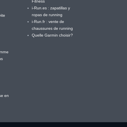
Fitness
i-Run.es : zapatillas y
ropas de running
ite
i-Run.fr : vente de
chaussures de running
Quelle Garmin choisir?
ramme
us
se en