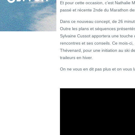
Et pour cette occasion, c’est Nathalie M
passé et récente 2nde du Marathon des S
Dans ce nouveau concept, de 26 minute
Outre les plans et séquences présentés
Sylvaine Cussot apportera une touche d
rencontres et ses conseils. Ce mois-ci, 
Thévenard, pour une initiation au ski d
traileurs en hiver.
On ne vous en dit pas plus et on vous la