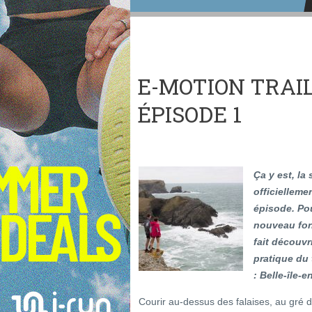
E-MOTION TRAIL 
ÉPISODE 1
Ça y est, la
officielleme
épisode. Po
nouveau for
fait découvr
pratique du 
: Belle-île-e
Courir au-dessus des falaises, au gré 