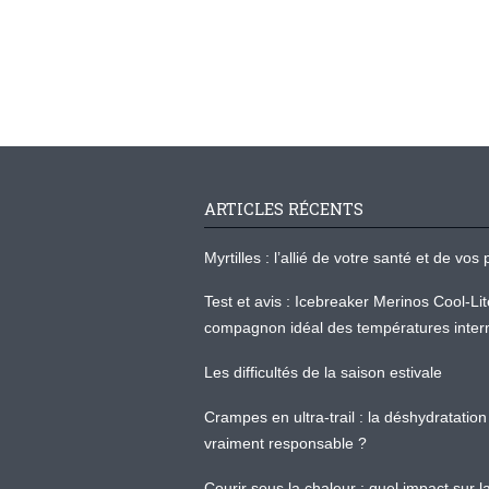
ARTICLES RÉCENTS
Myrtilles : l’allié de votre santé et de v
Test et avis : Icebreaker Merinos Cool-Li
compagnon idéal des températures inter
Les difficultés de la saison estivale
Crampes en ultra-trail : la déshydratation 
vraiment responsable ?
Courir sous la chaleur : quel impact sur