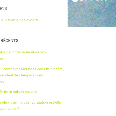
RTS
 question à nos experts
 RÉCENTS
l’allié de votre santé et de vos
ces
s : Icebreaker Merinos Cool-Lite Sphère,
on idéal des températures
res
tés de la saison estivale
ltra-trail : la déshydratation est-elle
esponsable ?