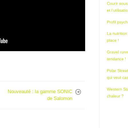
Courir sous
et l’utilisa
Profil psych
La nutrition
place !
Gravel runn
tendance !
Polar Stree
qui veut ca
Western St
Nouveauté : la gamme SONIC
chaleur ?
de Salomon