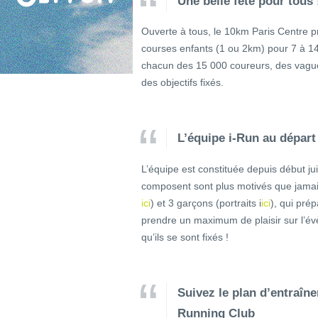
Une belle fête pour tous 
Ouverte à tous, le 10km Paris Centre 
courses enfants (1 ou 2km) pour 7 à 14
chacun des 15 000 coureurs, des vagues
des objectifs fixés.
L’équipe i-Run au départ
L’équipe est constituée depuis début juin
composent sont plus motivés que jamais !
ici
) et 3 garçons (portraits i
ici
), qui pré
prendre un maximum de plaisir sur l’évè
qu’ils se sont fixés !
Suivez le plan d’entraîn
Running Club