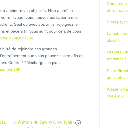
Courir sous
et l’utilisa
à atteindre vos objectifs, Nike a créé le
t votre niveau, vous pouvez participer à des
Profil psych
dre là. Seul ou avec vos amis, rejoignez le
hs et pacers ! Il vous suffit pour cela de vous
La nutrition
Nike Running Club
).
place !
sibilité de rejoindre ces groupes
Gravel runn
d’entraînement que vous pouvez suivre afin de
tendance !
ris Centre ! Téléchargez le plan
inement 10K
Polar Stree
qui veut ca
Western St
chaleur ?
016
3 édition du Serre Che Trail