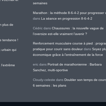
semaines
Marathon : la méthode 8-6-4-2 pour progresser v
dans
La séance en progression 8-6-4-2
en plus de
Cédric
dans
Chaussures : la nouvelle vague de
l’oversize est-elle vraiment l’avenir ?
le tendance !
Renforcement musculaire course à pied : prog
pratique pour courir sans douleur
dans
Soyez pl
k urbain qui
économique grâce à l’entraînement de la force
eric
dans
Portrait de marathonienne : Barbara
 l’extrême
Sanchez, multi-sportive
Cloudy-celeste
dans
Doubler son temps de cour
6 semaines : les plans