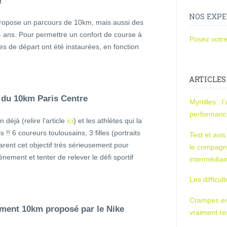
!
NOS EXPE
propose un parcours de 10km, mais aussi des
 ans. Pour permettre un confort de course à
Posez votre
 de départ ont été instaurées, en fonction
ARTICLES
 du 10km Paris Centre
Myrtilles : 
performan
 déjà (relire l’article
ici
) et les athlètes qui la
! 6 coureurs toulousains, 3 filles (portraits
Test et avi
parent cet objectif très sérieusement pour
le compagn
nement et tenter de relever le défi sportif
intermédiai
Les difficul
Crampes en u
ement 10km proposé par le Nike
vraiment r