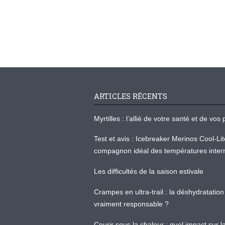
ARTICLES RÉCENTS
Myrtilles : l’allié de votre santé et de v
Test et avis : Icebreaker Merinos Cool-Li
compagnon idéal des températures inter
Les difficultés de la saison estivale
Crampes en ultra-trail : la déshydratation 
vraiment responsable ?
Courir sous la chaleur : quel impact sur