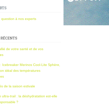
RTS
 question à nos experts
 RÉCENTS
l’allié de votre santé et de vos
ces
s : Icebreaker Merinos Cool-Lite Sphère,
on idéal des températures
res
tés de la saison estivale
ltra-trail : la déshydratation est-elle
esponsable ?