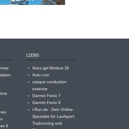
LIENS
ramme
Asics gel Nimbus 26
lation
Avis i-run
casque conduction
osseuse
yTens
Garmin Fenix 7
Garmin Fenix 8
i-Run.de : Dein Online-
ines
Spezialist für Laufsport,
en
Trailrunning und
 en 6