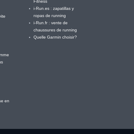
Fitness
i-Run.es : zapatillas y
ropas de running
ite
i-Run.fr : vente de
chaussures de running
Quelle Garmin choisir?
ramme
us
se en