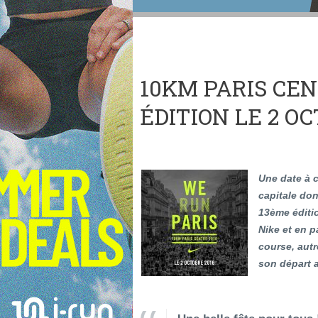
10KM PARIS CEN
ÉDITION LE 2 OC
Une date à c
capitale do
13ème éditi
Nike et en p
course, aut
son départ a