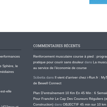
COMMENTAIRES RÉCENTS
os performances
Renforcement musculaire course à pied : prog
pratique pour courir sans douleur
dans
La muscu
te Sphère, le
au service de l’économie de course
médiaires
Scibetta
dans
Il vient d’arriver chez i-Run.fr : M
de Bewell Connect
est-elle
Plan D'entraînement 10 Km En 45 Min : 6 Sema
Pour Franchir Le Cap Des Coureurs Réguliers (
Construction)
dans
OBJECTIF 45 min sur 10 km
 la VO2max et