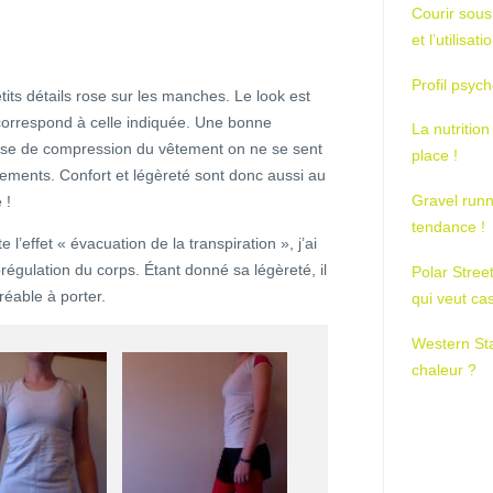
Courir sous
et l’utilisa
Profil psych
etits détails rose sur les manches. Le look est
e correspond à celle indiquée. Une bonne
La nutrition
sse de compression du vêtement on ne se sent
place !
ments. Confort et légèreté sont donc aussi au
Gravel runn
 !
tendance !
e l’effet « évacuation de la transpiration », j’ai
orégulation du corps. Étant donné sa légèreté, il
Polar Stree
réable à porter.
qui veut ca
Western St
chaleur ?