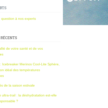
RTS
 question à nos experts
 RÉCENTS
l’allié de votre santé et de vos
ces
s : Icebreaker Merinos Cool-Lite Sphère,
on idéal des températures
res
tés de la saison estivale
ltra-trail : la déshydratation est-elle
esponsable ?