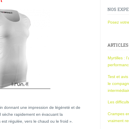
t
NOS EXPE
Posez votre
ARTICLES
Myrtilles : 
performan
Test et avi
le compagn
intermédiai
Les difficul
in donnant une impression de légèreté et de
Crampes en u
 il sèche rapidement en évacuant la
vraiment r
 est régulée, vers le chaud ou le froid ».