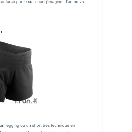
 renforcé par le sur-short j’imagine : l’un ne va
n
 un legging ou un short très technique en