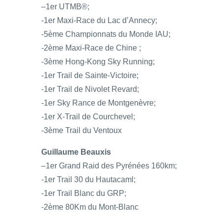
–1er UTMB®;
-1er Maxi-Race du Lac d’Annecy;
-5ème Championnats du Monde IAU;
-2ème Maxi-Race de Chine ;
-3ème Hong-Kong Sky Running;
-1er Trail de Sainte-Victoire;
-1er Trail de Nivolet Revard;
-1er Sky Rance de Montgenèvre;
-1er X-Trail de Courchevel;
-3ème Trail du Ventoux
Guillaume Beauxis
–1er Grand Raid des Pyrénées 160km;
-1er Trail 30 du Hautacaml;
-1er Trail Blanc du GRP;
-2ème 80Km du Mont-Blanc