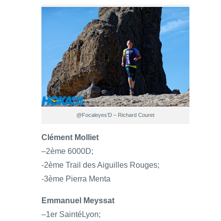
@Focaleyes’D – Richard Couret
Clément Molliet
–2ème 6000D;
-2ème Trail des Aiguilles Rouges;
-3ème Pierra Menta
Emmanuel Meyssat
–1er SaintéLyon;