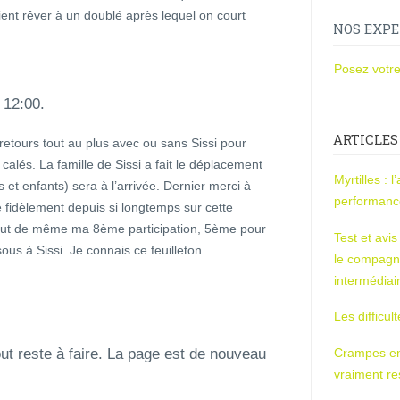
ient rêver à un doublé après lequel on court
NOS EXPE
Posez votre
 12:00.
ARTICLES
retours tout au plus avec ou sans Sissi pour
 calés. La famille de Sissi a fait le déplacement
Myrtilles : 
 et enfants) sera à l’arrivée. Dernier merci à
performan
 fidèlement depuis si longtemps sur cette
 tout de même ma 8ème participation, 5ème pour
Test et avi
sous à Sissi. Je connais ce feuilleton…
le compagn
intermédiai
Les difficul
out reste à faire. La page est de nouveau
Crampes en u
vraiment r