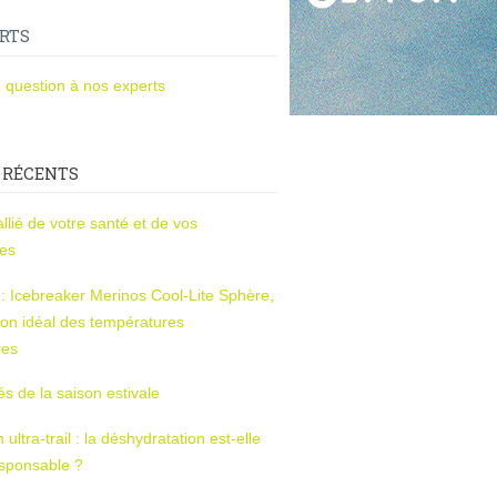
RTS
 question à nos experts
 RÉCENTS
l’allié de votre santé et de vos
ces
s : Icebreaker Merinos Cool-Lite Sphère,
on idéal des températures
res
tés de la saison estivale
ltra-trail : la déshydratation est-elle
esponsable ?