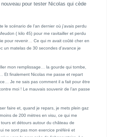
e nouveau pour tester Nicolas qui cède
te le scénario de l’an dernier où j’avais perdu
udon ( kilo 45) pour me ravitailler et perdu
ie pour revenir… Ce qui m avait coûté cher en
 avec un matelas de 30 secondes d’avance je
piller mon remplissage… la gourde qui tombe,
… Et finalement Nicolas me passe et repart
e… Je ne sais pas comment il a fait pour être
é contre moi ! Le mauvais souvenir de l’an passe
ser faire et, quand je repars, je mets plein gaz
 à moins de 200 mètres en visu, ce qui me
s tours et détours autour du château de
ui ne sont pas mon exercice préféré et