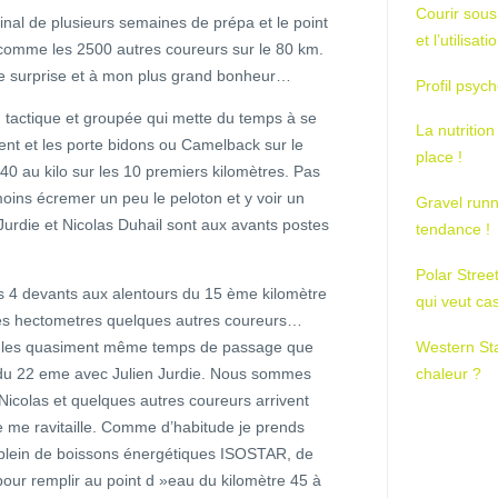
Courir sous
inal de plusieurs semaines de prépa et le point
et l’utilisa
comme les 2500 autres coureurs sur le 80 km.
e surprise et à mon plus grand bonheur…
Profil psych
u tactique et groupée qui mette du temps à se
La nutrition
vent et les porte bidons ou Camelback sur le
place !
3’40 au kilo sur les 10 premiers kilomètres. Pas
ins écremer un peu le peloton et y voir un
Gravel runn
 Jurdie et Nicolas Duhail sont aux avants postes
tendance !
Polar Stree
es 4 devants aux alentours du 15 ème kilomètre
qui veut ca
ues hectometres quelques autres coureurs…
Western St
s sur les quasiment même temps de passage que
chaleur ?
 du 22 eme avec Julien Jurdie. Nous sommes
Nicolas et quelques autres coureurs arrivent
e me ravitaille. Comme d’habitude je prends
 plein de boissons énergétiques ISOSTAR, de
our remplir au point d »eau du kilomètre 45 à