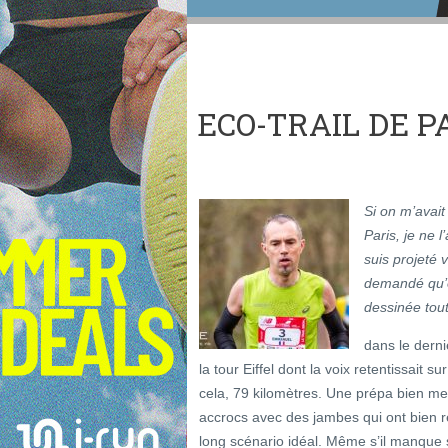
ECO-TRAIL DE PAR
Si on m’avait 
Paris, je ne 
suis projeté 
demandé qu’ell
dessinée tou
dans le derni
la tour Eiffel dont la voix retentissait 
cela, 79 kilomètres. Une prépa bien m
accrocs avec des jambes qui ont bien 
long scénario idéal. Même s’il manque se