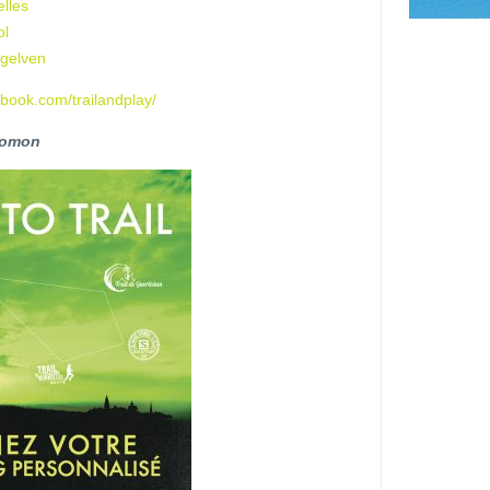
elles
ol
-gelven
ebook.com/trailandplay/
alomon