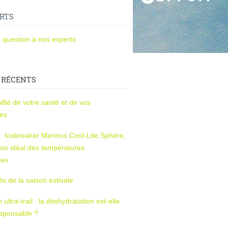
RTS
 question à nos experts
 RÉCENTS
l’allié de votre santé et de vos
ces
s : Icebreaker Merinos Cool-Lite Sphère,
on idéal des températures
res
tés de la saison estivale
ltra-trail : la déshydratation est-elle
esponsable ?