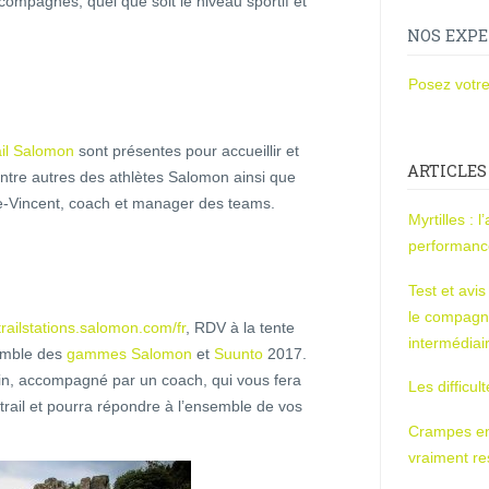
ompagnés, quel que soit le niveau sportif et
NOS EXPE
Posez votre
ail Salomon
sont présentes pour accueillir et
ARTICLES
entre autres des athlètes Salomon ainsi que
e-Vincent, coach et manager des teams.
Myrtilles : 
performan
Test et avi
le compagn
/trailstations.salomon.com/fr
, RDV à la tente
intermédiai
semble des
gammes Salomon
et
Suunto
2017.
rain, accompagné par un coach, qui vous fera
Les difficul
trail et pourra répondre à l’ensemble de vos
Crampes en u
vraiment r