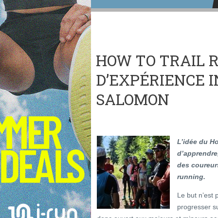
HOW TO TRAIL R
D’EXPÉRIENCE I
SALOMON
L’idée du Ho
d’apprendre,
des coureurs
running.
Le but n’est 
progresser su