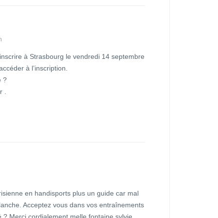
n
 inscrire à Strasbourg le vendredi 14 septembre
accéder à l’inscription.
e ?
r .
parisienne en handisports plus un guide car mal
lanche. Acceptez vous dans vos entraînements
 ? Merci cordialement melle fontaine sylvie