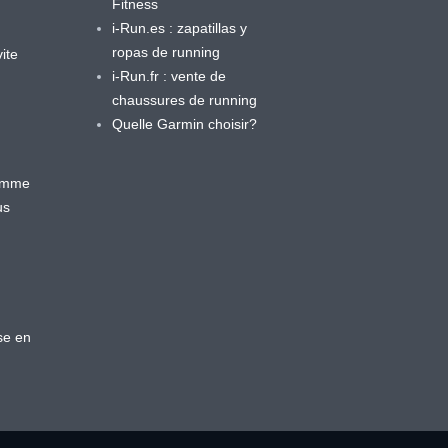
Fitness
i-Run.es : zapatillas y
ropas de running
ite
i-Run.fr : vente de
chaussures de running
Quelle Garmin choisir?
ramme
us
se en