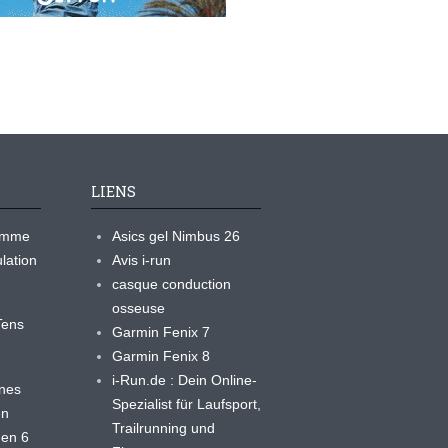
LIENS
ramme
Asics gel Nimbus 26
lation
Avis i-run
casque conduction
osseuse
yTens
Garmin Fenix 7
Garmin Fenix 8
i-Run.de : Dein Online-
ines
Spezialist für Laufsport,
en
Trailrunning und
 en 6