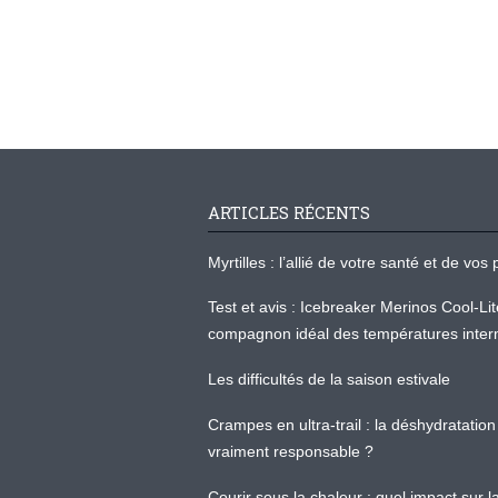
ARTICLES RÉCENTS
Myrtilles : l’allié de votre santé et de v
Test et avis : Icebreaker Merinos Cool-Li
compagnon idéal des températures inter
Les difficultés de la saison estivale
Crampes en ultra-trail : la déshydratation 
vraiment responsable ?
Courir sous la chaleur : quel impact sur