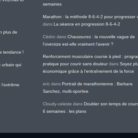
semaines
Marathon : la méthode 8-6-4-2 pour progresser v
dans
La séance en progression 8-6-4-2
en plus de
Cédric
dans
Chaussures : la nouvelle vague de
l’oversize est-elle vraiment l’avenir ?
le tendance !
Renforcement musculaire course à pied : prog
pratique pour courir sans douleur
dans
Soyez pl
k urbain qui
économique grâce à l’entraînement de la force
eric
dans
Portrait de marathonienne : Barbara
 l’extrême
Sanchez, multi-sportive
Cloudy-celeste
dans
Doubler son temps de cour
6 semaines : les plans