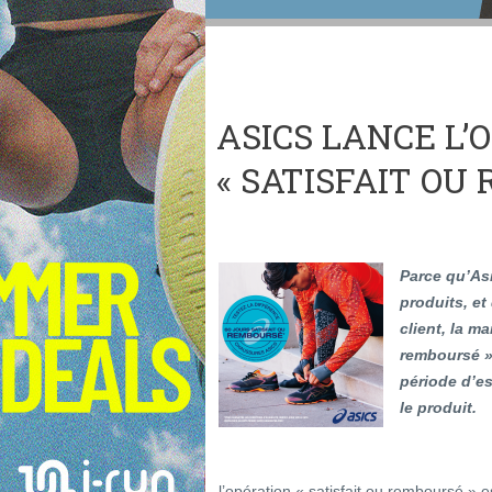
ASICS LANCE L’
« SATISFAIT OU 
Parce qu’Asi
produits, et
client, la m
remboursé ».
période d’es
le produit.
l’opération « satisfait ou remboursé » 