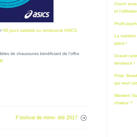
Courir sous
et l’utilisa
Profil psych
>>
60 jours satisfait ou remboursé ASICS
La nutrition
place !
èles de chaussures bénéficiant de l’offre
Gravel runn
FR
tendance !
Polar Stree
qui veut ca
Western St
chaleur ?
F’estival de mimi- été 2017