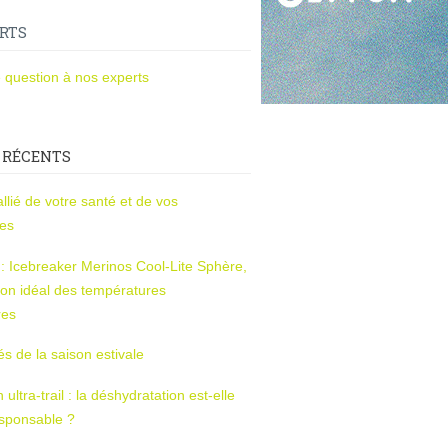
RTS
 question à nos experts
 RÉCENTS
l’allié de votre santé et de vos
ces
s : Icebreaker Merinos Cool-Lite Sphère,
on idéal des températures
res
tés de la saison estivale
ltra-trail : la déshydratation est-elle
esponsable ?