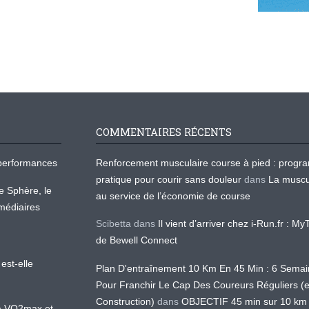
COMMENTAIRES RÉCENTS
os performances
Renforcement musculaire course à pied : prog
pratique pour courir sans douleur
dans
La muscu
te Sphère, le
au service de l’économie de course
médiaires
Scibetta
dans
Il vient d’arriver chez i-Run.fr : M
de Bewell Connect
est-elle
Plan D'entraînement 10 Km En 45 Min : 6 Sema
Pour Franchir Le Cap Des Coureurs Réguliers (
Construction)
dans
OBJECTIF 45 min sur 10 km
 la VO2max et