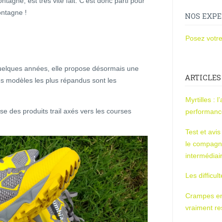
ntagne, est très vite fait. C’est donc parti pour
ontagne !
NOS EXPE
Posez votre
quelques années, elle propose désormais une
ARTICLES
s modèles les plus répandus sont les
Myrtilles : 
se des produits trail axés vers les courses
performan
Test et avi
le compagn
intermédiai
Les difficul
Crampes en u
vraiment r