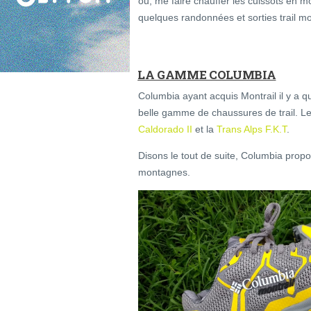
ou, me faire chauffer les cuissots en mo
quelques randonnées et sorties trail m
LA GAMME COLUMBIA
Columbia ayant acquis Montrail il y a 
belle gamme de chaussures de trail. Le
Caldorado II
et la
Trans Alps F.K.T
.
Disons le tout de suite, Columbia propo
montagnes.