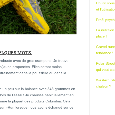
Courir sous
et l’utilisa
Profil psych
La nutrition
place !
Gravel runn
UELQUES MOTS.
tendance !
t robuste avec de gros crampons. Je trouve
Polar Stree
is/jaune proposées. Elles seront moins
qui veut ca
ntrainement dans la poussière ou dans la
Western St
chaleur ?
ye un peu sur la balance avec 343 grammes en
r lors de l’essai ! Je chausse habituellement en
me la plupart des produits Columbia. Cela
deur i-Run lorsque nous avons échangé sur ce