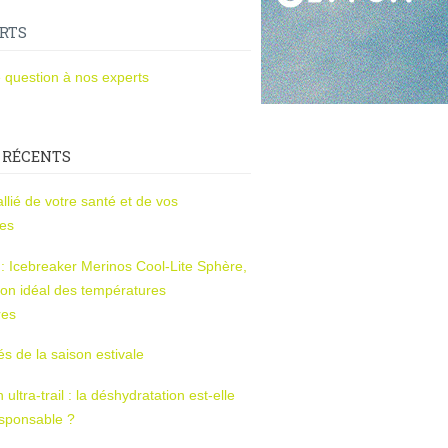
RTS
 question à nos experts
 RÉCENTS
l’allié de votre santé et de vos
ces
s : Icebreaker Merinos Cool-Lite Sphère,
on idéal des températures
res
tés de la saison estivale
ltra-trail : la déshydratation est-elle
esponsable ?