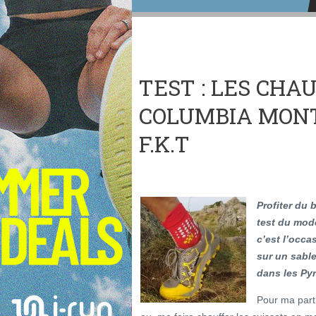
TEST : LES CHA
COLUMBIA MONT
F.K.T
Profiter du 
test du mod
c’est l’occ
sur un sabl
dans les Py
Pour ma part,