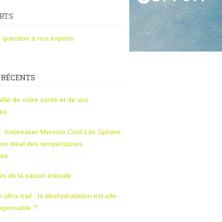
RTS
 question à nos experts
 RÉCENTS
l’allié de votre santé et de vos
ces
s : Icebreaker Merinos Cool-Lite Sphère,
on idéal des températures
res
tés de la saison estivale
ltra-trail : la déshydratation est-elle
esponsable ?