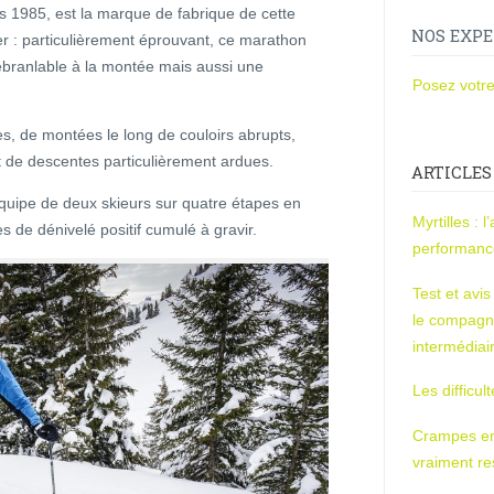
s 1985, est la marque de fabrique de cette
NOS EXPE
r : particulièrement éprouvant, ce marathon
ranlable à la montée mais aussi une
Posez votre
es, de montées le long de couloirs abrupts,
t de descentes particulièrement ardues.
ARTICLES
́quipe de deux skieurs sur quatre étapes en
Myrtilles : 
de dénivelé positif cumulé à gravir.
performan
Test et avi
le compagn
intermédiai
Les difficul
Crampes en u
vraiment r