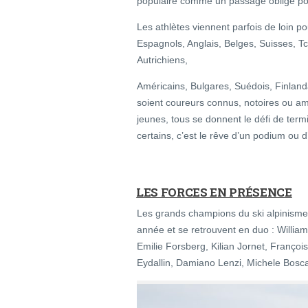
populaire comme un passage obligé pou
Les athlètes viennent parfois de loin pou
Espagnols, Anglais, Belges, Suisses, Tc
Autrichiens,
Américains, Bulgares, Suédois, Finlan
soient coureurs connus, notoires ou 
jeunes, tous se donnent le défi de term
certains, c’est le rêve d’un podium ou d
LES FORCES EN PRÉSENCE
Les grands champions du ski alpinisme f
année et se retrouvent en duo : Willia
Emilie Forsberg, Kilian Jornet, Françoi
Eydallin, Damiano Lenzi, Michele Bos