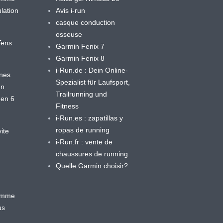
lation
Avis i-run
casque conduction
osseuse
yTens
Garmin Fenix 7
Garmin Fenix 8
i-Run.de : Dein Online-
ines
Spezialist für Laufsport,
en
Trailrunning und
 en 6
Fitness
i-Run.es : zapatillas y
ropas de running
ite
i-Run.fr : vente de
chaussures de running
Quelle Garmin choisir?
ramme
us