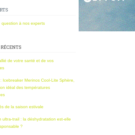
RTS
 question à nos experts
 RÉCENTS
l’allié de votre santé et de vos
ces
s : Icebreaker Merinos Cool-Lite Sphère,
on idéal des températures
res
tés de la saison estivale
ltra-trail : la déshydratation est-elle
esponsable ?