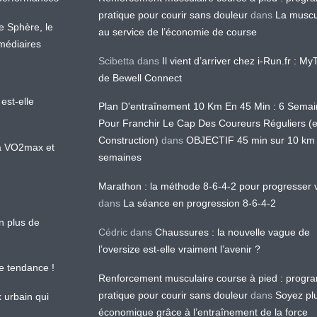
pratique pour courir sans douleur
dans
La muscu
te Sphère, le
au service de l’économie de course
médiaires
Scibetta
dans
Il vient d’arriver chez i-Run.fr : M
de Bewell Connect
est-elle
Plan D'entraînement 10 Km En 45 Min : 6 Sema
Pour Franchir Le Cap Des Coureurs Réguliers (
Construction)
dans
OBJECTIF 45 min sur 10 km
 la VO2max et
semaines
Marathon : la méthode 8-6-4-2 pour progresser v
dans
La séance en progression 8-6-4-2
en plus de
Cédric
dans
Chaussures : la nouvelle vague de
l’oversize est-elle vraiment l’avenir ?
le tendance !
Renforcement musculaire course à pied : prog
pratique pour courir sans douleur
dans
Soyez pl
k urbain qui
économique grâce à l’entraînement de la force