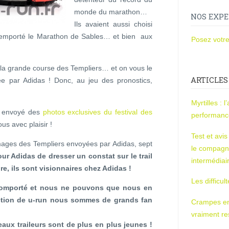
monde du marathon…
NOS EXPE
Ils avaient aussi choisi
emporté le Marathon de Sables… et bien aux
Posez votre
la grande course des Templiers… et on vous le
ARTICLES
ée par Adidas ! Donc, au jeu des pronostics,
Myrtilles : 
a envoyé des
photos exclusives du festival des
performan
s avec plaisir !
Test et avi
 images des Templiers envoyées par Adidas, sept
le compagn
ur Adidas de dresser un constat sur le trail
intermédiai
re, ils sont visionnaires chez Adidas !
Les difficul
 comporté et nous ne pouvons que nous en
action de u-run nous sommes de grands fan
Crampes en u
vraiment r
aux traileurs sont de plus en plus jeunes !