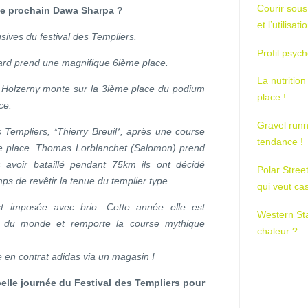
Courir sous
 le prochain Dawa Sharpa ?
et l’utilisa
ives du festival des Templiers.
Profil psych
chard prend une magnifique 6ième place.
La nutrition
it Holzerny monte sur la 3ième place du podium
place !
ce.
Gravel runn
Templiers, *Thierry Breuil*, après une course
tendance !
me place. Thomas Lorblanchet (Salomon) prend
avoir bataillé pendant 75km ils ont décidé
Polar Stree
mps de revêtir la tenue du templier type.
qui veut ca
st imposée avec brio. Cette année elle est
Western St
 du monde et remporte la course mythique
chaleur ?
e en contrat adidas via un magasin !
 belle journée du Festival des Templiers pour