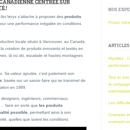
 CANADIENNE CENTRÉE SUR
É !
NOS EXPE
 Arc’teryx s’attache à proposer des
produits
Posez votre
pour une performance inégalée en conditions
oduction locale situés à Vancouver, au Canada,
ARTICLES
la création de produits innovants et testés en
gnes, là où ski, escalade et hautes montagnes
Myrtilles : 
performan
x. Sa valeur ajoutée, c’est justement son
Test et avi
e
, basée sur un savoir-faire qui se transmet de
le compagn
ation en 1989.
intermédiai
: designers, ingénieurs, commerciaux,
Les difficul
é … faire en sorte que
les produits
alité possible
, permettant ainsi à son
Crampes en u
vité, quelles que soient les conditions.
vraiment r