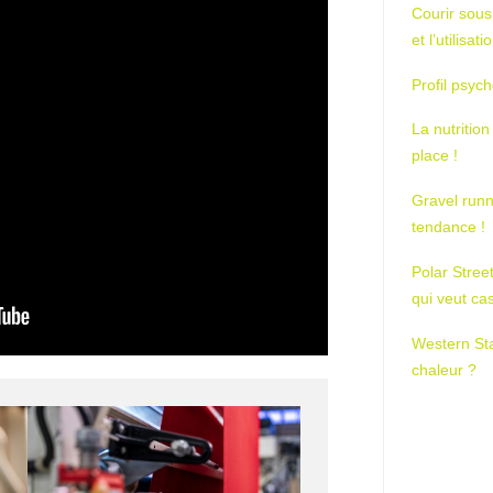
Courir sous
et l’utilisa
Profil psych
La nutrition
place !
Gravel runn
tendance !
Polar Stree
qui veut ca
Western St
chaleur ?