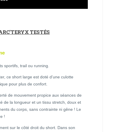
ARC’TERYX TESTÉS
me
sportifs, trail ou running.
r, ce short large est doté d’une culotte
tique pour plus de confort.
iberté de mouvement propice aux séances de
é de la longueur et un tissu stretch, doux et
ements du corps, sans contrainte ni gêne ! Le
e !
ent sur le côté droit du short. Dans son