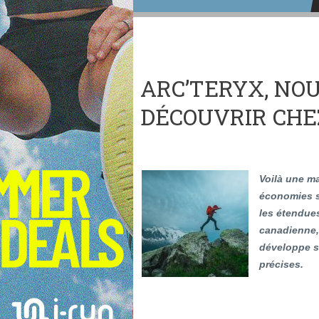
ARC’TERYX, NO
DÉCOUVRIR CHEZ
Voilà une ma
économies su
les étendue
canadienne, 
développe s
précises.