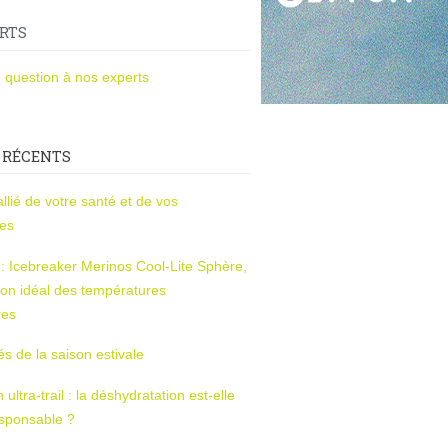
RTS
 question à nos experts
 RÉCENTS
l’allié de votre santé et de vos
ces
s : Icebreaker Merinos Cool-Lite Sphère,
on idéal des températures
res
tés de la saison estivale
ltra-trail : la déshydratation est-elle
esponsable ?