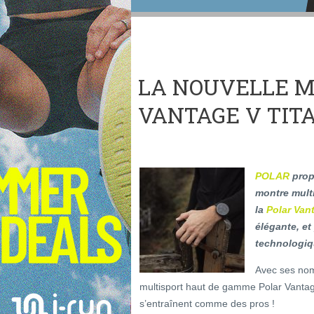
LA NOUVELLE M
VANTAGE V TIT
POLAR
prop
montre mult
la
Polar Van
élégante, et
technologiqu
Avec ses nom
multisport haut de gamme Polar Vantag
s’entraînent comme des pros !