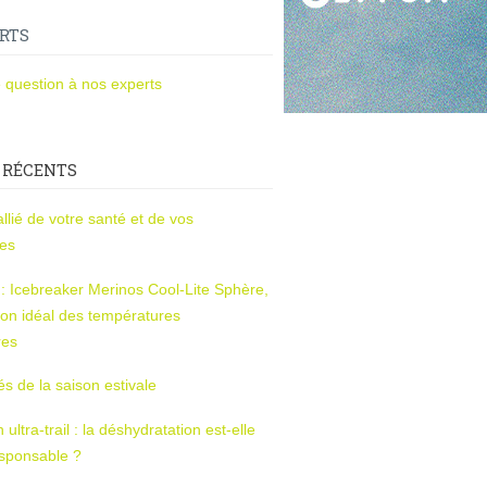
RTS
 question à nos experts
 RÉCENTS
l’allié de votre santé et de vos
ces
s : Icebreaker Merinos Cool-Lite Sphère,
on idéal des températures
res
tés de la saison estivale
ltra-trail : la déshydratation est-elle
esponsable ?