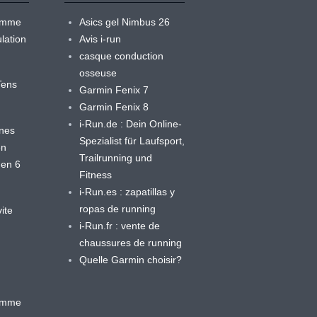
ramme
Asics gel Nimbus 26
lation
Avis i-run
casque conduction
osseuse
yTens
Garmin Fenix 7
Garmin Fenix 8
i-Run.de : Dein Online-
ines
Spezialist für Laufsport,
en
Trailrunning und
 en 6
Fitness
i-Run.es : zapatillas y
ropas de running
ite
i-Run.fr : vente de
chaussures de running
Quelle Garmin choisir?
ramme