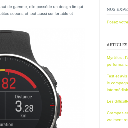
aut de gamme, elle possède un design fin qui
NOS EXPE
ites soeurs, et tout aussi confortable et
Posez votre
ARTICLES
Myrtilles : 
performan
Test et avi
le compagn
intermédiai
Les difficul
Crampes en u
vraiment r