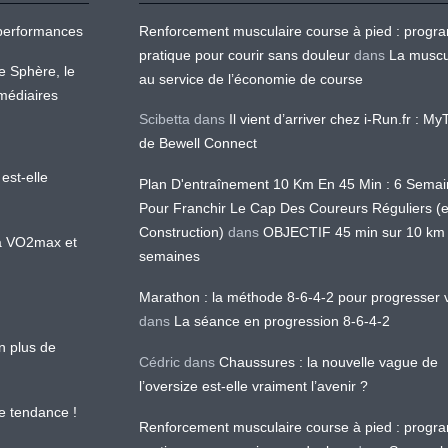
os performances
Renforcement musculaire course à pied : prog
pratique pour courir sans douleur
dans
La muscu
te Sphère, le
au service de l’économie de course
médiaires
Scibetta
dans
Il vient d’arriver chez i-Run.fr : M
de Bewell Connect
est-elle
Plan D'entraînement 10 Km En 45 Min : 6 Sema
Pour Franchir Le Cap Des Coureurs Réguliers (
Construction)
dans
OBJECTIF 45 min sur 10 km
 la VO2max et
semaines
Marathon : la méthode 8-6-4-2 pour progresser v
dans
La séance en progression 8-6-4-2
en plus de
Cédric
dans
Chaussures : la nouvelle vague de
l’oversize est-elle vraiment l’avenir ?
le tendance !
Renforcement musculaire course à pied : prog