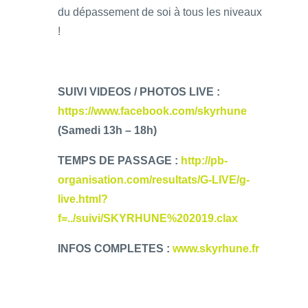
du dépassement de soi à tous les niveaux
!
SUIVI VIDEOS / PHOTOS LIVE :
https://www.facebook.com/skyrhune
(Samedi 13h – 18h)
TEMPS DE PASSAGE :
http://pb-
organisation.com/resultats/G-LIVE/g-
live.html?
f=../suivi/SKYRHUNE%202019.clax
INFOS COMPLETES :
www.skyrhune.fr