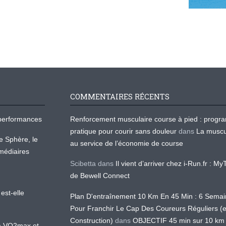
COMMENTAIRES RÉCENTS
os performances
Renforcement musculaire course à pied : prog
pratique pour courir sans douleur
dans
La muscu
te Sphère, le
au service de l’économie de course
médiaires
Scibetta
dans
Il vient d’arriver chez i-Run.fr : M
de Bewell Connect
est-elle
Plan D'entraînement 10 Km En 45 Min : 6 Sema
Pour Franchir Le Cap Des Coureurs Réguliers (
Construction)
dans
OBJECTIF 45 min sur 10 km
 la VO2max et