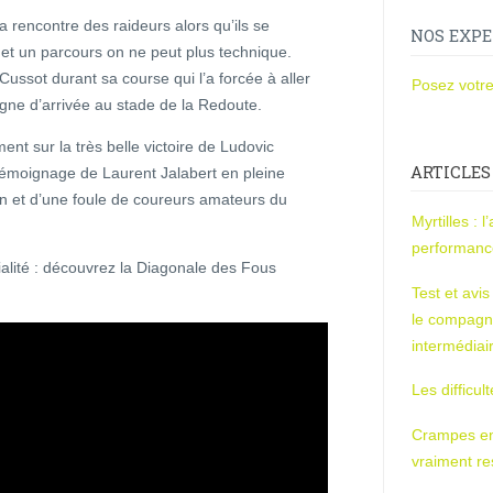
a rencontre des raideurs alors qu’ils se
NOS EXPE
 et un parcours on ne peut plus technique.
Cussot durant sa course qui l’a forcée à aller
Posez votre
ligne d’arrivée au stade de la Redoute.
t sur la très belle victoire de Ludovic
ARTICLES
émoignage de Laurent Jalabert en pleine
n et d’une foule de coureurs amateurs du
Myrtilles : 
performan
alité : découvrez la Diagonale des Fous
Test et avi
le compagn
intermédiai
Les difficul
Crampes en u
vraiment r