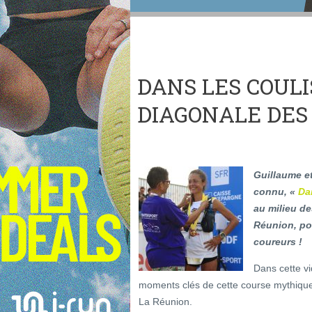
DANS LES COULI
DIAGONALE DES 
Guillaume e
connu, «
Da
au milieu de
Réunion, po
coureurs !
Dans cette vi
moments clés de cette course mythique
La Réunion.