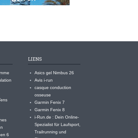
LIENS
ramme
Asics gel Nimbus 26
lation
Avis i-run
casque conduction
osseuse
yTens
Garmin Fenix 7
Garmin Fenix 8
i-Run.de : Dein Online-
ines
Spezialist für Laufsport,
en
Trailrunning und
 en 6