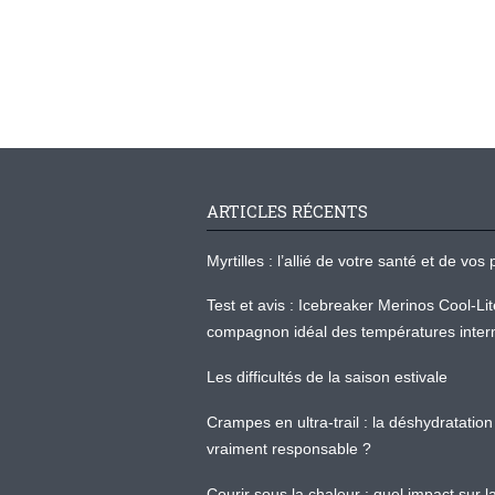
ARTICLES RÉCENTS
Myrtilles : l’allié de votre santé et de v
Test et avis : Icebreaker Merinos Cool-Li
compagnon idéal des températures inter
Les difficultés de la saison estivale
Crampes en ultra-trail : la déshydratation 
vraiment responsable ?
Courir sous la chaleur : quel impact sur