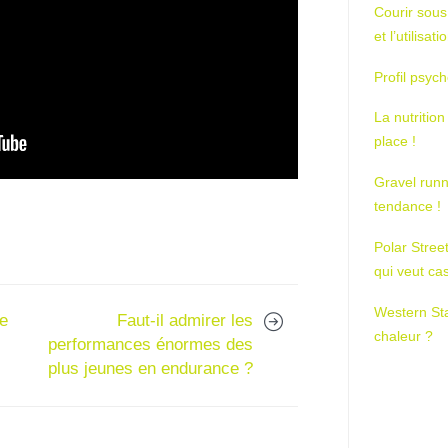
Courir sous
et l’utilisa
Profil psych
La nutrition
place !
Gravel runn
tendance !
Polar Stree
qui veut ca
Western St
le
Faut-il admirer les
chaleur ?
performances énormes des
plus jeunes en endurance ?