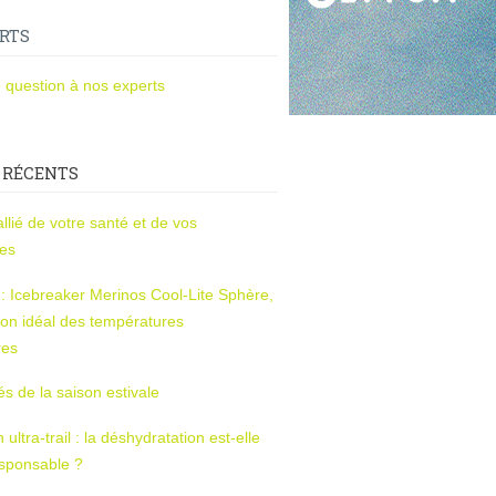
RTS
 question à nos experts
 RÉCENTS
l’allié de votre santé et de vos
ces
s : Icebreaker Merinos Cool-Lite Sphère,
on idéal des températures
res
tés de la saison estivale
ltra-trail : la déshydratation est-elle
esponsable ?