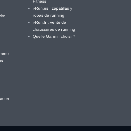
Fitness
i-Run.es : zapatillas y
ropas de running
ite
i-Run.fr : vente de
chaussures de running
Quelle Garmin choisir?
ramme
us
se en