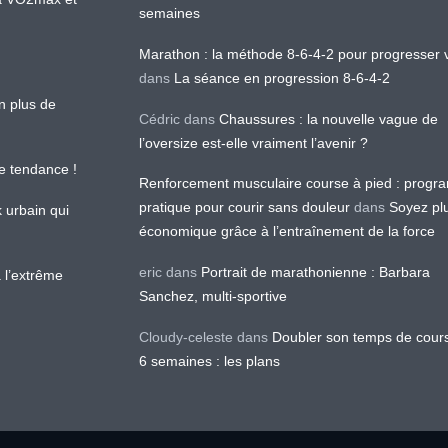
semaines
Marathon : la méthode 8-6-4-2 pour progresser v
dans
La séance en progression 8-6-4-2
en plus de
Cédric
dans
Chaussures : la nouvelle vague de
l’oversize est-elle vraiment l’avenir ?
le tendance !
Renforcement musculaire course à pied : prog
pratique pour courir sans douleur
dans
Soyez pl
k urbain qui
économique grâce à l’entraînement de la force
eric
dans
Portrait de marathonienne : Barbara
 l’extrême
Sanchez, multi-sportive
Cloudy-celeste
dans
Doubler son temps de cour
6 semaines : les plans