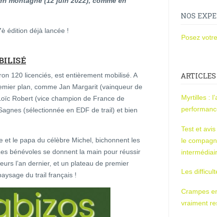
en montagne (12 juin 2022), comme en
NOS EXPE
è édition déjà lancée !
Posez votre
ILISÉ
ARTICLES
ron 120 licenciés, est entièrement mobilisé. A
emier plan, comme Jan Margarit (vainqueur de
Myrtilles : 
 Loïc Robert (vice champion de France de
performan
agnes (sélectionnée en EDF de trail) et bien
Test et avi
cle et le papa du célèbre Michel, bichonnent les
le compagn
 Les bénévoles se donnent la main pour réussir
intermédiai
urs l’an dernier, et un plateau de premier
Les difficul
paysage du trail français !
Crampes en u
vraiment r