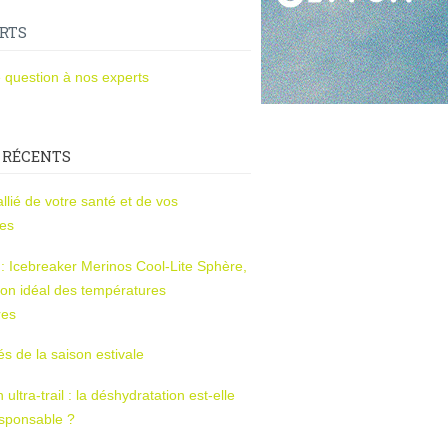
RTS
 question à nos experts
 RÉCENTS
l’allié de votre santé et de vos
ces
s : Icebreaker Merinos Cool-Lite Sphère,
on idéal des températures
res
tés de la saison estivale
ltra-trail : la déshydratation est-elle
esponsable ?