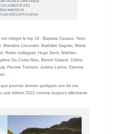
JEAN PATRICK LAPEYRADE
LES GABIZOS 2021
RENS MARSOUS
R LES ESCLOPS D AZUN
ont intégré le top 10 : Baptiste Cazaux, Yann
, Blandine Lhirondel, Mathilde Sagnes, Marie
det, Robin Juillaguet, Hugo Deck, Mathieu
 Mylène Da Costa Reis, Benoît Galand, Céline
ly, Perrine Tramoni, Justine Lanne, Etienne
guez…
ce que pourrez donner quelques uns de ces
z une édition 2022 comme toujours alléchante