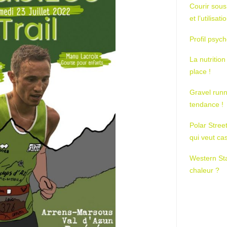
Courir sous
et l’utilisa
Profil psych
La nutrition
place !
Gravel runn
tendance !
Polar Stree
qui veut ca
Western St
chaleur ?