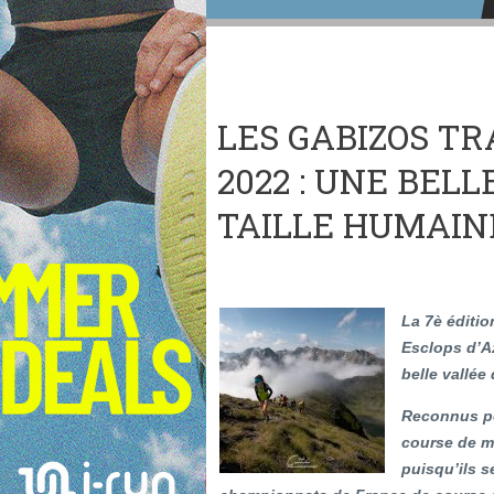
LES GABIZOS TRA
2022 : UNE BEL
TAILLE HUMAIN
La 7è éditio
Esclops d’A
belle vallée
Reconnus pou
course de mo
puisqu’ils 