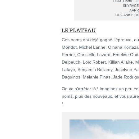
DDM- Photo – 
SKYRACE 
A AR
ORGANISE PA
LE PLATEAU
Ces noms ont déjà gagné l’épreuve, ou 
Mondot, Michel Lanne, Oihana Kortazar
Perrier, Christelle Lazard, Emeline Ou
Delpeuch, Loïc Robert, Killian Allaire,
Lafaye, Benjamin Bellamy, Jocelyne Pau
Daguinos, Mélanie Finas, Jade Rodri
On va s’arrêter là ! Imaginez un peu 
noms, plus des nouveaux, et vous aure
!