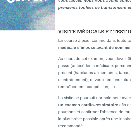
vous lancer, nous vous avons conco
premières foulées se transforment e
VISITE MÉDICALE ET TEST D
En course à pied, comme dans toute act
médicale s’impose avant de comme
Au cours de cet examen, vous devez êt
passé (antécédents médicaux personnels
présent (habitudes alimentaires, tabac,
d’entraînement), et vos intentions futu
(entraînement, compétition,…).
La visite se poursuit normalement ave
un examen cardio-respiratoire
afin de
poumons et confirmer l’absence de tout
la plus brève possible après une inspi
recommandé.