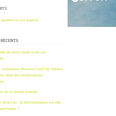
RTS
 question à nos experts
 RÉCENTS
l’allié de votre santé et de vos
ces
s : Icebreaker Merinos Cool-Lite Sphère,
on idéal des températures
res
tés de la saison estivale
ltra-trail : la déshydratation est-elle
esponsable ?