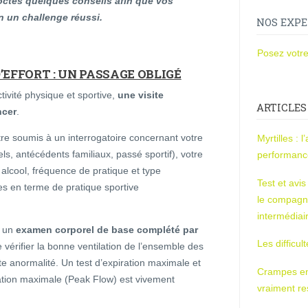
ctés quelques conseils afin que vos
n un challenge réussi.
NOS EXPE
Posez votre
’EFFORT : UN PASSAGE OBLIGÉ
ivité physique et sportive,
une visite
ARTICLES
ncer
.
re soumis à un interrogatoire concernant votre
Myrtilles : 
, antécédents familiaux, passé sportif), votre
performan
 alcool, fréquence de pratique et type
Test et avi
res en terme de pratique sportive
le compagn
intermédiai
c un
examen corporel de base complété par
Les difficul
 vérifier la bonne ventilation de l’ensemble des
e anormalité. Un test d’expiration maximale et
Crampes en u
ration maximale (Peak Flow) est vivement
vraiment r