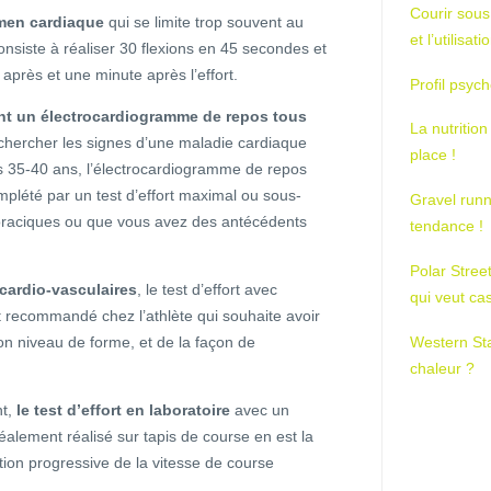
Courir sous
men cardiaque
qui se limite trop souvent au
et l’utilisa
onsiste à réaliser 30 flexions en 45 secondes et
 après et une minute après l’effort.
Profil psych
nt un électrocardiogramme de repos tous
La nutrition
echercher les signes d’une maladie cardiaque
place !
ès 35-40 ans, l’électrocardiogramme de repos
omplété par un test d’effort maximal ou sous-
Gravel runn
oraciques ou que vous avez des antécédents
tendance !
Polar Stree
cardio-vasculaires
, le test d’effort avec
qui veut ca
 recommandé chez l’athlète qui souhaite avoir
Western St
on niveau de forme, et de la façon de
chaleur ?
t,
le test d’effort en laboratoire
avec un
alement réalisé sur tapis de course en est la
tion progressive de la vitesse de course