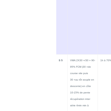
S 5
VMA:2X30 »/30 » 90-
1h à 70
95% FCM (30 »de
course vite puis
30 »au tôt souple en
descente) en côte
10-15% de pente
récupération inter
série 4min min à