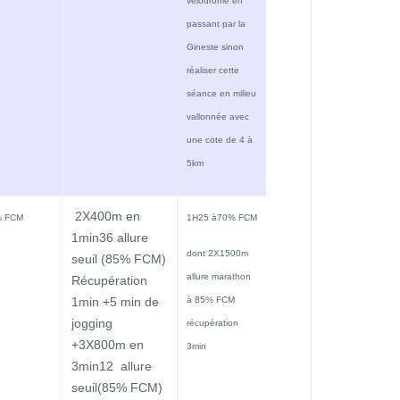
vélodrome en
passant par la
Gineste sinon
réaliser cette
séance en milieu
vallonnée avec
une cote de 4 à
5km
2X400m en
% FCM
1H25 à70% FCM
1min36 allure
dont 2X1500m
seuil (85% FCM)
allure marathon
Récupération
1min +5 min de
à 85% FCM
jogging
récupération
+3X800m en
3min
3min12 allure
seuil(85% FCM)