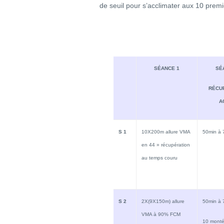
de seuil pour s’acclimater aux 10 premi
SÉANCE 1
SÉ
RÉCU
A
S 1
10X200m allure VMA
50min à
en 44 » récupération
au temps couru
S 2
2X(9X150m) allure
50min à
VMA à 90% FCM
10 monté