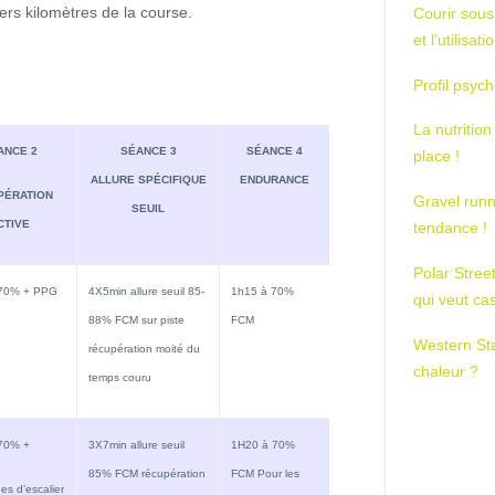
ers kilomètres de la course.
Courir sous
et l’utilisa
Profil psych
La nutrition
ANCE 2
SÉANCE 3
SÉANCE 4
place !
ALLURE SPÉCIFIQUE
ENDURANCE
PÉRATION
Gravel runn
SEUIL
CTIVE
tendance !
Polar Stree
 70% + PPG
4X5min allure seuil 85-
1h15 à 70%
qui veut ca
88% FCM sur piste
FCM
Western St
récupération moité du
chaleur ?
temps couru
 70% +
3X7min allure seuil
1H20 à 70%
85% FCM récupération
FCM Pour les
es d’escalier