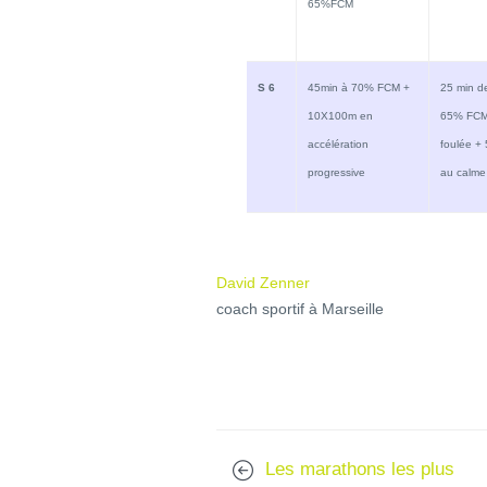
65%FCM
S 6
45min à 70% FCM +
25 min de
10X100m en
65% FCM 
accélération
foulée + 
progressive
au calme
David Zenner
coach sportif à Marseille
Les marathons les plus