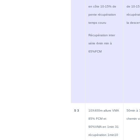
en côte 10-15% de
de 10-15
pente récupération
récupérat
temps couru
la desce
Récupération inter
série 4min min à
65%FCM
S 3
10X400m allure VMA
50min à 
85% FCM et
chemin v
90%VMA en 1min 31
récupération 1min10