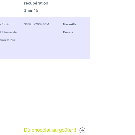
récupération
1min45
 footing
30Min à70% FCM
Marseille
+ travail de
Cassis
5min retour
Du chocolat au goûter !