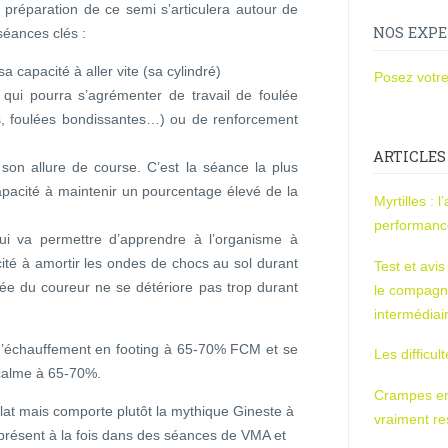
 préparation de ce semi s’articulera autour de
NOS EXPE
séances clés :
capacité à aller vite (sa cylindré)
Posez votre
qui pourra s’agrémenter de travail de foulée
s, foulées bondissantes…) ou de renforcement
ARTICLES
 son allure de course. C’est la séance la plus
apacité à maintenir un pourcentage élevé de la
Myrtilles : 
performan
i va permettre d’apprendre à l’organisme à
té à amortir les ondes de chocs au sol durant
Test et avi
ulée du coureur ne se détériore pas trop durant
le compagn
intermédiai
’échauffement en footing à 65-70% FCM et se
Les difficul
 calme à 65-70%.
Crampes en u
lat mais comporte plutôt la mythique Gineste à
vraiment r
e présent à la fois dans des séances de VMA et