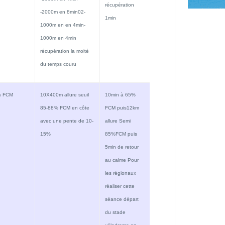
récupération
-2000m en 8min02-
1min
1000m en en 4min-
1000m en 4min
récupération la moité
du temps couru
% FCM
10X400m allure seuil
10min à 65%
85-88% FCM en côte
FCM puis12km
avec une pente de 10-
allure Semi
15%
85%FCM puis
5min de retour
au calme Pour
les régionaux
réaliser cette
séance départ
du stade