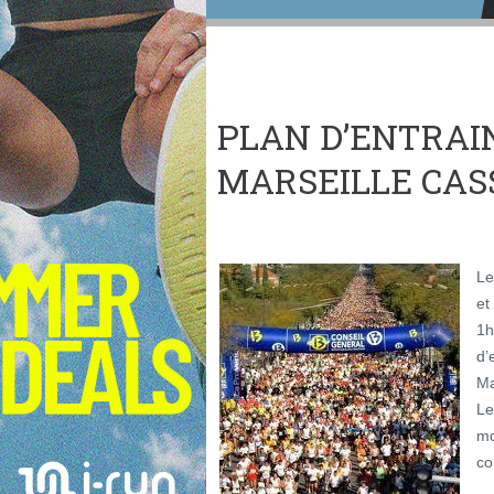
PLAN D’ENTRAI
MARSEILLE CASS
Le
et
1
d’
Ma
Le
mo
co