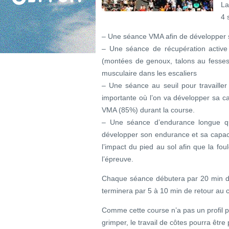
La
4 
– Une séance VMA afin de développer sa 
– Une séance de récupération active 
(montées de genoux, talons au fesse
musculaire dans les escaliers
– Une séance au seuil pour travailler
importante où l’on va développer sa c
VMA (85%) durant la course.
– Une séance d’endurance longue qu
développer son endurance et sa capaci
l’impact du pied au sol afin que la fo
l’épreuve.
Chaque séance débutera par 20 min d
terminera par 5 à 10 min de retour au
Comme cette course n’a pas un profil p
grimper, le travail de côtes pourra êtr