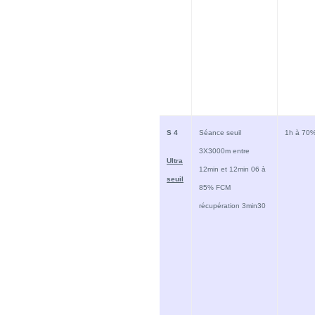
S 4
Séance seuil
1h à 70
3X3000m entre
Ultra
12min et 12min 06 à
seuil
85% FCM
récupération 3min30