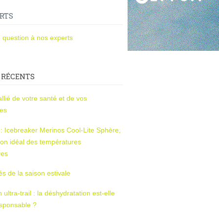
RTS
 question à nos experts
 RÉCENTS
l’allié de votre santé et de vos
ces
s : Icebreaker Merinos Cool-Lite Sphère,
on idéal des températures
res
tés de la saison estivale
ltra-trail : la déshydratation est-elle
esponsable ?