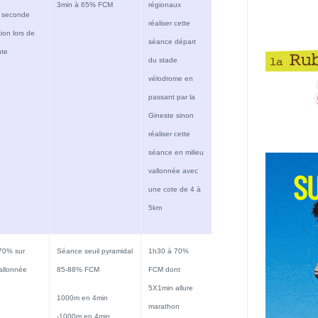
3min à 65% FCM
régionaux
 seconde
réaliser cette
ion lors de
séance départ
nte
du stade
vélodrome en
passant par la
Gineste sinon
réaliser cette
séance en milieu
vallonnée avec
une cote de 4 à
5km
70% sur
Séance seuil pyramidal
1h30 à 70%
allonnée
85-88% FCM
FCM dont
5X1min allure
1000m en 4min
marathon
-1000m en 4min