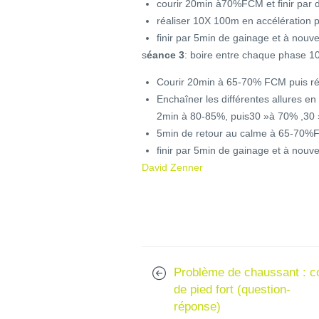
courir 20min à70%FCM et finir pa
réaliser 10X 100m en accélération pr
finir par 5min de gainage et à nouv
s
éance 3
: boire entre chaque phase 1
Courir 20min à 65-70% FCM puis réa
Enchaîner les différentes allures e
2min à 80-85%, puis30 »à 70% ,3
5min de retour au calme à 65-70
finir par 5min de gainage et à nouv
David Zenner
Problème de chaussant : c
de pied fort (question-
réponse)