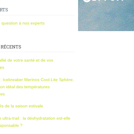
RTS
 question à nos experts
 RÉCENTS
l’allié de votre santé et de vos
ces
s : Icebreaker Merinos Cool-Lite Sphère,
on idéal des températures
res
tés de la saison estivale
ltra-trail : la déshydratation est-elle
esponsable ?