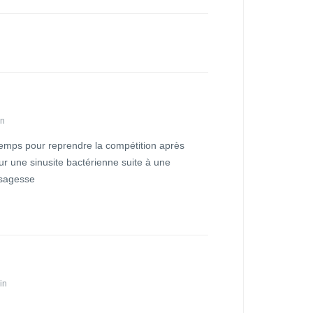
in
emps pour reprendre la compétition après
our une sinusite bactérienne suite à une
 sagesse
in