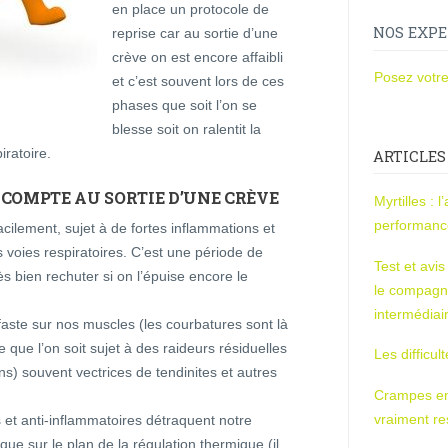
en place un protocole de
NOS EXPE
reprise car au sortie d’une
crève on est encore affaibli
Posez votre
et c’est souvent lors de ces
phases que soit l’on se
blesse soit on ralentit la
ratoire.
ARTICLES
COMPTE AU SORTIE D’UNE CRÈVE
Myrtilles : 
performan
acilement, sujet à de fortes inflammations et
es voies respiratoires. C’est une période de
Test et avi
rès bien rechuter si on l’épuise encore le
le compagn
intermédiai
éfaste sur nos muscles (les courbatures sont là
e que l’on soit sujet à des raideurs résiduelles
Les difficul
s) souvent vectrices de tendinites et autres
Crampes en u
.
vraiment r
s et anti-inflammatoires détraquent notre
que sur le plan de la régulation thermique (il