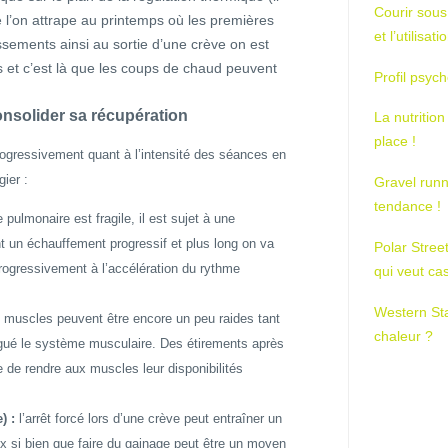
Courir sous
e l’on attrape au printemps où les premières
et l’utilisa
ssements ainsi au sortie d’une crève on est
s et c’est là que les coups de chaud peuvent
Profil psych
onsolider sa récupération
La nutrition
place !
progressivement quant à l’intensité des séances en
gier :
Gravel runn
tendance !
 pulmonaire est fragile, il est sujet à une
t un échauffement progressif et plus long on va
Polar Stree
rogressivement à l’accélération du rythme
qui veut ca
Western St
es muscles peuvent être encore un peu raides tant
chaleur ?
tigué le système musculaire. Des étirements après
de rendre aux muscles leur disponibilités
) :
l’arrêt forcé lors d’une crève peut entraîner un
 si bien que faire du gainage peut être un moyen