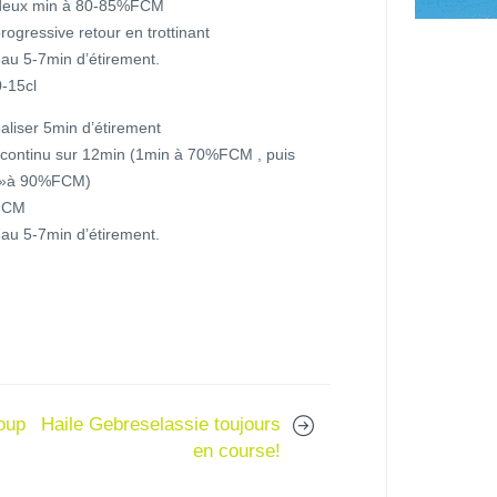
r deux min à 80-85%FCM
ogressive retour en trottinant
eau 5-7min d’étirement.
0-15cl
liser 5min d’étirement
n continu sur 12min (1min à 70%FCM , puis
0 »à 90%FCM)
%FCM
eau 5-7min d’étirement.
oup
Haile Gebreselassie toujours
en course!