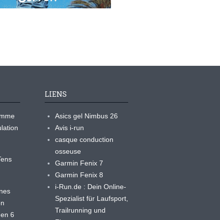
LIENS
ramme
Asics gel Nimbus 26
lation
Avis i-run
casque conduction
osseuse
yTens
Garmin Fenix 7
Garmin Fenix 8
i-Run.de : Dein Online-
ines
Spezialist für Laufsport,
en
Trailrunning und
 en 6