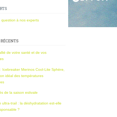
RTS
 question à nos experts
 RÉCENTS
l’allié de votre santé et de vos
ces
s : Icebreaker Merinos Cool-Lite Sphère,
on idéal des températures
res
tés de la saison estivale
ltra-trail : la déshydratation est-elle
esponsable ?