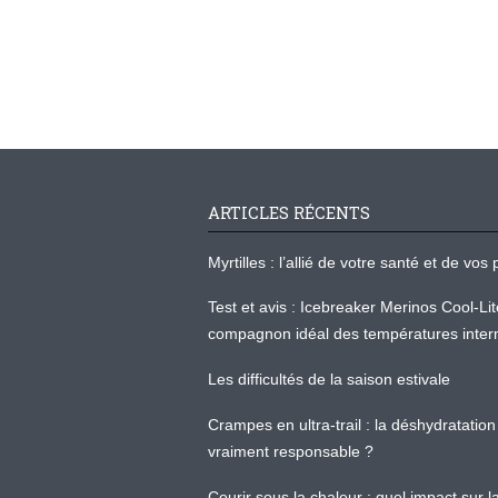
ARTICLES RÉCENTS
Myrtilles : l’allié de votre santé et de v
Test et avis : Icebreaker Merinos Cool-Li
compagnon idéal des températures inter
Les difficultés de la saison estivale
Crampes en ultra-trail : la déshydratation 
vraiment responsable ?
Courir sous la chaleur : quel impact sur