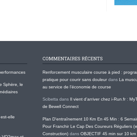
COMMENTAIRES RÉCENTS
os performances
Renforcement musculaire course à pied : prog
pratique pour courir sans douleur
dans
La muscu
te Sphère, le
au service de l’économie de course
médiaires
Scibetta
dans
Il vient d’arriver chez i-Run.fr : M
de Bewell Connect
est-elle
Plan D'entraînement 10 Km En 45 Min : 6 Sema
Pour Franchir Le Cap Des Coureurs Réguliers (
Construction)
dans
OBJECTIF 45 min sur 10 km
 la VO2max et