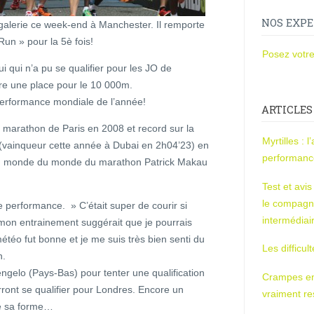
NOS EXPE
galerie ce week-end à Manchester. Il remporte
un » pour la 5è fois!
Posez votre
ui qui n’a pu se qualifier pour les JO de
tre une place pour le 10 000m.
performance mondiale de l’année!
ARTICLES
 marathon de Paris en 2008 et record sur la
Myrtilles : 
 (vainqueur cette année à Dubai en 2h04’23) en
performan
u monde du monde du marathon Patrick Makau
Test et avi
le compagn
 performance. » C’était super de courir si
intermédiai
 mon entrainement suggérait que je pourrais
téo fut bonne et je me suis très bien senti du
Les difficul
n.
ngelo (Pays-Bas) pour tenter une qualification
Crampes en u
ront se qualifier pour Londres. Encore un
vraiment r
 de sa forme…