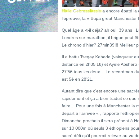
Haile Gebreselassie
a encore épaté la 
l’épreuve, la « Bupa great Manchester R
Quel âge a -t-il déjà? ah oui, 39 ans ! L
Londres sur marathon, il brigue peut ê
Le chrono d’hier? 27min39!!! Meilleur 
Il a battu Tsegay Kebede (vainqueur au
distance en 2h05’18) et Ayele Abshero
27’56 tous les deux… Le recordman d
est 5è en 28’21.
Autant dire que c’est encore une sacrée
rapidement et ça a bien traduit ce que
faire… Pour une fois à Manchester la mé
départ à l’arrivée « , rapporte l’éthiopie
Dimanche prochain il sera présent à He
sur 10 000m où seuls 3 éthiopiens pour
sacré défi qu’il pourrait relever au vu