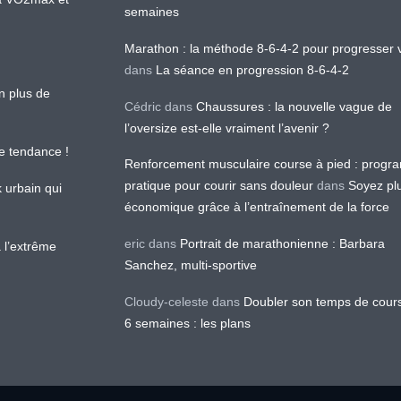
semaines
Marathon : la méthode 8-6-4-2 pour progresser v
dans
La séance en progression 8-6-4-2
en plus de
Cédric
dans
Chaussures : la nouvelle vague de
l’oversize est-elle vraiment l’avenir ?
le tendance !
Renforcement musculaire course à pied : prog
pratique pour courir sans douleur
dans
Soyez pl
k urbain qui
économique grâce à l’entraînement de la force
eric
dans
Portrait de marathonienne : Barbara
 l’extrême
Sanchez, multi-sportive
Cloudy-celeste
dans
Doubler son temps de cour
6 semaines : les plans