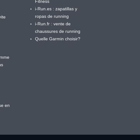
Fitness
i-Run.es : zapatillas y
ropas de running
ite
i-Run.fr : vente de
chaussures de running
Quelle Garmin choisir?
ramme
us
se en