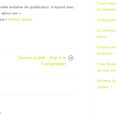
Courir sous
sible tentative de qualification, il répond avec
et l’utilisa
allons voir ».
rive !
Mathieu Bertos
Profil psych
La nutrition
place !
Gravel runn
tendance !
Course à pied : stop à la
transpiration
Polar Stree
qui veut ca
Western St
chaleur ?
in