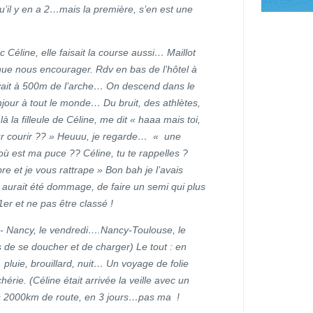
u’il y en a 2…mais la première, s’en est une
 Céline, elle faisait la course aussi… Maillot
enue nous encourager. Rdv en bas de l’hôtel à
uvait à 500m de l’arche… On descend dans le
bonjour à tout le monde… Du bruit, des athlètes,
 là la filleule de Céline, me dit « haaa mais toi,
ur courir ?? » Heuuu, je regarde… « une
est ma puce ?? Céline, tu te rappelles ?
e et je vous rattrape » Bon bah je l’avais
a aurait été dommage, de faire un semi qui plus
er et ne pas être classé !
u- Nancy, le vendredi….Nancy-Toulouse, le
 de se doucher et de charger) Le tout : en
t, pluie, brouillard, nuit… Un voyage de folie
e. (Céline était arrivée la veille avec un
s 2000km de route, en 3 jours…pas ma !