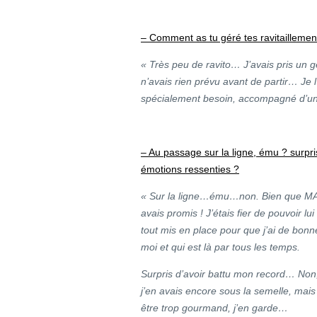
– Comment as tu géré tes ravitaillemen
« Très peu de ravito… J’avais pris un g
n’avais rien prévu avant de partir… Je 
spécialement besoin, accompagné d’un
– Au passage sur la ligne, ému ? surpris
émotions ressenties ?
« Sur la ligne…ému…non. Bien que MA p
avais promis ! J’étais fier de pouvoir lu
tout mis en place pour que j’ai de bonn
moi et qui est là par tous les temps.
Surpris d’avoir battu mon record… Non, 
j’en avais encore sous la semelle, mais
être trop gourmand, j’en garde…