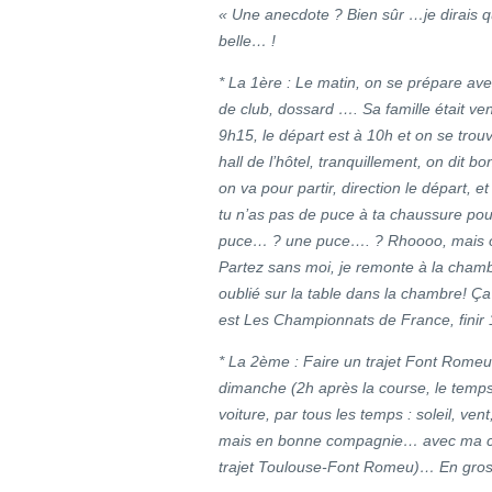
« Une anecdote ? Bien sûr …je dirais q
belle… !
* La 1ère : Le matin, on se prépare avec
de club, dossard …. Sa famille était v
9h15, le départ est à 10h et on se tro
hall de l’hôtel, tranquillement, on dit 
on va pour partir, direction le départ, et
tu n’as pas de puce à ta chaussure po
puce… ? une puce…. ? Rhoooo, mais où 
Partez sans moi, je remonte à la chambr
oublié sur la table dans la chambre! Ç
est Les Championnats de France, finir 1
* La 2ème : Faire un trajet Font Rome
dimanche (2h après la course, le temps
voiture, par tous les temps : soleil, ven
mais en bonne compagnie… avec ma chéri
trajet Toulouse-Font Romeu)… En gro