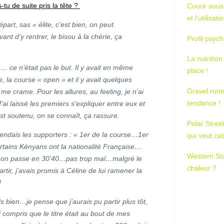
tu de suite pris la tête ?
Courir sous
et l’utilisa
épart, sas « élite, c’est bien, on peut
vant d’y rentrer, le bisou à la chérie, ça
Profil psych
La nutrition
 ce n’était pas le but. Il y avait en même
place !
la course « open » et il y avait quelques
Gravel runn
e crame. Pour les allures, au feeling, je n’ai
tendance !
i laissé les premiers s’expliquer entre eux et
est soutenu, on se connaît, ça rassure.
Polar Stree
tendais les supporters : « 1er de la course…1er
qui veut ca
rtains Kényans ont la nationalité Française…
Western St
, on passe en 30’40…pas trop mal…malgré le
chaleur ?
partir, j’avais promis à Céline de lui ramener la
!
s bien…je pense que j’aurais pu partir plus tôt,
compris que le titre était au bout de mes