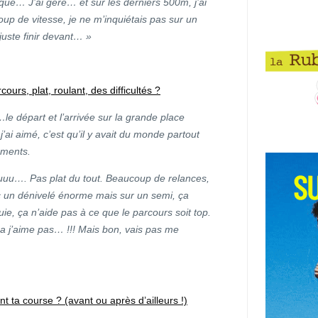
sque… J’ai géré… et sur les derniers 500m, j’ai
oup de vitesse, je ne m’inquiétais pas sur un
juste finir devant… »
ours, plat, roulant, des difficultés ?
e départ et l’arrivée sur la grande place
’ai aimé, c’est qu’il y avait du monde partout
ements.
uuu…. Pas plat du tout. Beaucoup de relances,
c un dénivelé énorme mais sur un semi, ça
uie, ça n’aide pas à ce que le parcours soit top.
t ça j’aime pas… !!! Mais bon, vais pas me
 ta course ? (avant ou après d’ailleurs !)