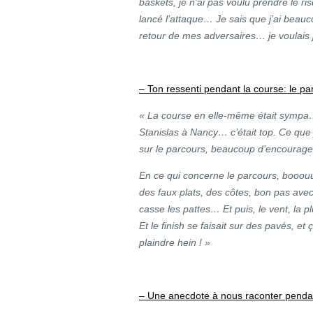
baskets, je n’ai pas voulu prendre le ri
lancé l’attaque… Je sais que j’ai beauc
retour de mes adversaires… je voulais 
– Ton ressenti pendant la course: le parc
« La course en elle-même était sympa…l
Stanislas à Nancy… c’était top. Ce que j
sur le parcours, beaucoup d’encourag
En ce qui concerne le parcours, booou
des faux plats, des côtes, bon pas ave
casse les pattes… Et puis, le vent, la pl
Et le finish se faisait sur des pavés, e
plaindre hein ! »
– Une anecdote à nous raconter pendant