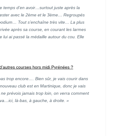
le temps d’en avoir…surtout juste après la
is rester avec le 2ème et le 3ème… Regroupés
 podium… Tout s’enchaîne très vite… La plus
rrivée après sa course, en courant les larmes
e lui ai passé la médaille autour du cou. Elle
u d’autres courses hors midi Pyrénées ?
 pas trop encore…. Bien sûr, je vais courir dans
 nouveau club est en Martinique, donc je vais
ne prévois jamais trop loin, on verra comment
a…ici, là-bas, à gauche, à droite. »