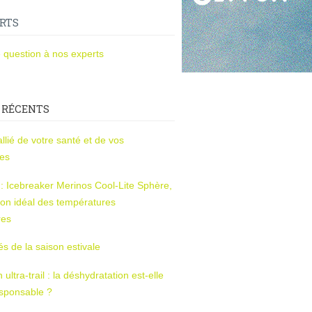
RTS
 question à nos experts
 RÉCENTS
l’allié de votre santé et de vos
ces
s : Icebreaker Merinos Cool-Lite Sphère,
on idéal des températures
res
tés de la saison estivale
ltra-trail : la déshydratation est-elle
esponsable ?