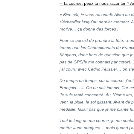
– Ta course: peux tu nous raconter ? As-
« Bien sûr, je vous raconte!!! Alors au d
s’échauffer jusqu’au dernier moment.
A
motive… ça donne des forces !
Pour ce qui est de prendre la tête…non…
temps que les Championnats de France, 
Kényans, donc hors de question que je m
pas de GPS(je me connais par cœur). J’a
j’ai couru avec Cédric Pélissier… on s’
De temps en temps, sur la course, j’en
Français… ». On ne sait jamais. Car ce
Je suis resté concentré. Au 10ème km
vent, la pluie, le sol glissant. Avant de 
médaille, fallait pas que je me plante !!!
Tout le long de ma course, je me sentai
mettre «une attaque»… mais quand j’ai 