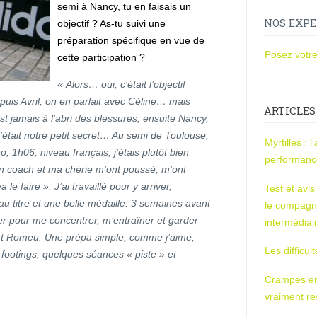
semi à Nancy, tu en faisais un
NOS EXPE
objectif ? As-tu suivi une
préparation spécifique en vue de
Posez votre
cette participation ?
« Alors… oui, c’était l’objectif
uis Avril, on en parlait avec Céline… mais
ARTICLES
t jamais à l’abri des blessures, ensuite Nancy,
c’était notre petit secret…
Au semi de Toulouse,
Myrtilles : 
 1h06, niveau français, j’étais plutôt bien
performan
on coach et ma chérie m’ont poussé, m’ont
le faire ». J’ai travaillé pour y arriver,
Test et avi
u titre et une belle médaille. 3 semaines avant
le compagn
er pour me concentrer, m’entraîner et garder
intermédiai
Font Romeu. Une prépa simple, comme j’aime,
Les difficul
 footings, quelques séances « piste » et
Crampes en u
vraiment r