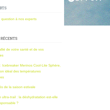
RTS
 question à nos experts
 RÉCENTS
l’allié de votre santé et de vos
ces
s : Icebreaker Merinos Cool-Lite Sphère,
on idéal des températures
res
tés de la saison estivale
ltra-trail : la déshydratation est-elle
esponsable ?