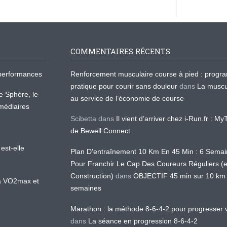
COMMENTAIRES RÉCENTS
os performances
Renforcement musculaire course à pied : prog
pratique pour courir sans douleur
dans
La muscu
te Sphère, le
au service de l’économie de course
médiaires
Scibetta
dans
Il vient d’arriver chez i-Run.fr : M
de Bewell Connect
est-elle
Plan D'entraînement 10 Km En 45 Min : 6 Sema
Pour Franchir Le Cap Des Coureurs Réguliers (
Construction)
dans
OBJECTIF 45 min sur 10 km
 la VO2max et
semaines
Marathon : la méthode 8-6-4-2 pour progresser v
dans
La séance en progression 8-6-4-2