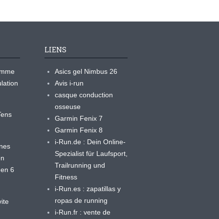
LIENS
ramme
Asics gel Nimbus 26
lation
Avis i-run
casque conduction
osseuse
yTens
Garmin Fenix 7
Garmin Fenix 8
i-Run.de : Dein Online-
ines
Spezialist für Laufsport,
en
Trailrunning und
 en 6
Fitness
i-Run.es : zapatillas y
ropas de running
ite
i-Run.fr : vente de