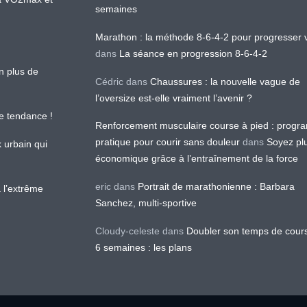
semaines
Marathon : la méthode 8-6-4-2 pour progresser v
dans
La séance en progression 8-6-4-2
en plus de
Cédric
dans
Chaussures : la nouvelle vague de
l’oversize est-elle vraiment l’avenir ?
le tendance !
Renforcement musculaire course à pied : prog
pratique pour courir sans douleur
dans
Soyez pl
k urbain qui
économique grâce à l’entraînement de la force
eric
dans
Portrait de marathonienne : Barbara
 l’extrême
Sanchez, multi-sportive
Cloudy-celeste
dans
Doubler son temps de cour
6 semaines : les plans