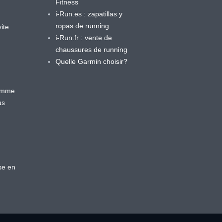
Fitness
i-Run.es : zapatillas y
ropas de running
ite
i-Run.fr : vente de
chaussures de running
Quelle Garmin choisir?
ramme
us
se en