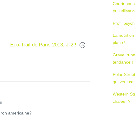
Courir sous
et l’utilisa
Profil psych
La nutrition
place !
Eco-Trail de Paris 2013, J-2 !
Gravel runn
tendance !
Polar Stree
qui veut ca
Western St
chaleur ?
in
 i ron americaine?