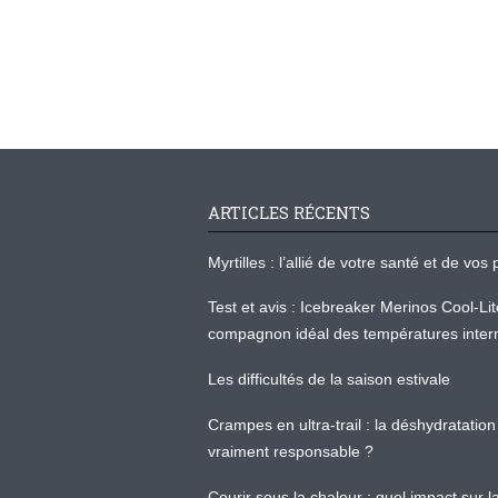
ARTICLES RÉCENTS
Myrtilles : l’allié de votre santé et de v
Test et avis : Icebreaker Merinos Cool-Li
compagnon idéal des températures inter
Les difficultés de la saison estivale
Crampes en ultra-trail : la déshydratation 
vraiment responsable ?
Courir sous la chaleur : quel impact sur