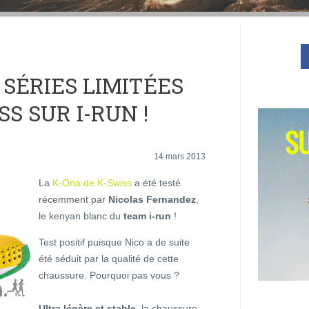
SÉRIES LIMITÉES
S SUR I-RUN !
14 mars 2013
La
K-Ona de K-Swiss
a été testé
récemment par
Nicolas Fernandez
,
le kenyan blanc du
team i-run
!
Test positif puisque Nico a de suite
été séduit par la qualité de cette
chaussure. Pourquoi pas vous ?
Ultra légère et stable
, la chaussure