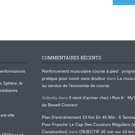
COMMENTAIRES RÉCENTS
os performances
Renforcement musculaire course à pied : prog
pratique pour courir sans douleur
dans
La muscu
te Sphère, le
au service de l’économie de course
médiaires
Scibetta
dans
Il vient d’arriver chez i-Run.fr : M
de Bewell Connect
est-elle
Plan D'entraînement 10 Km En 45 Min : 6 Sema
Pour Franchir Le Cap Des Coureurs Réguliers (
Construction)
dans
OBJECTIF 45 min sur 10 km
 la VO2max et