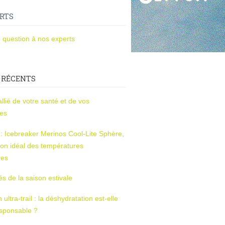
RTS
 question à nos experts
 RÉCENTS
l’allié de votre santé et de vos
ces
s : Icebreaker Merinos Cool-Lite Sphère,
on idéal des températures
res
tés de la saison estivale
ltra-trail : la déshydratation est-elle
esponsable ?