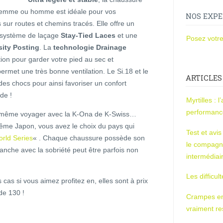
femme ou homme est idéale pour vos
NOS EXPE
 sur routes et chemins tracés. Elle offre un
n système de laçage
Stay-Tied Laces
et une
Posez votre
ity Posting
. La
technologie Drainage
ion pour garder votre pied au sec et
ermet une très bonne ventilation. Le Si.18 et le
ARTICLES
s chocs pour ainsi favoriser un confort
de !
Myrtilles : 
performan
z même voyager avec la K-Ona de K-Swiss…
 même Japon, vous avez le choix du pays qui
Test et avi
rld Series
« . Chaque chaussure possède son
le compagn
ranche avec la sobriété peut être parfois non
intermédiai
Les difficul
as si vous aimez profitez en, elles sont à prix
de 130 !
Crampes en u
vraiment r