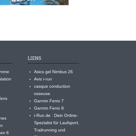
LIENS
ramme
Asics gel Nimbus 26
lation
Avis i-run
casque conduction
osseuse
yTens
Garmin Fenix 7
Garmin Fenix 8
i-Run.de : Dein Online-
ines
Spezialist für Laufsport,
en
Trailrunning und
 en 6