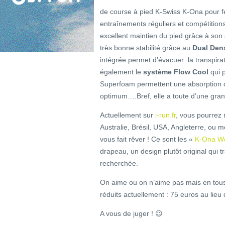
de course à pied K-Swiss K-Ona pour 
entraînements réguliers et compétitions
excellent maintien du pied grâce à so
très bonne stabilité grâce au
Dual Dens
intégrée permet d’évacuer la transpirat
également le
système Flow Cool
qui p
Superfoam permettent une absorption de
optimum….Bref, elle a toute d’une gran
Actuellement sur
i-run.fr
, vous pourre
Australie, Brésil, USA, Angleterre, ou
vous fait rêver ! Ce sont les «
K-Ona Wo
drapeau, un design plutôt original qui t
recherchée.
On aime ou on n’aime pas mais en tous c
réduits actuellement : 75 euros au lieu 
A vous de juger ! 😉