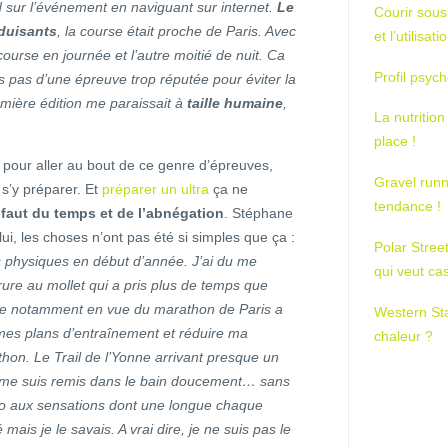
 sur l’événement en naviguant sur internet.
Le
Courir sous
éduisants
, la course était proche de Paris. Avec
et l’utilisa
ourse en journée et l’autre moitié de nuit. Ca
Profil psych
is pas d’une épreuve trop réputée pour éviter la
emière édition me paraissait à
taille humaine
,
La nutrition
place !
e pour aller au bout de ce genre d’épreuves,
Gravel runn
 s’y préparer. Et
préparer un ultra
ça ne
tendance !
l faut du temps et de l’abnégation
. Stéphane
i, les choses n’ont pas été si simples que ça :
Polar Stree
ns physiques en début d’année. J’ai du me
qui veut ca
re au mollet qui a pris plus de temps que
ée notamment en vue du marathon de Paris a
Western St
r mes plans d’entraînement et réduire ma
chaleur ?
hon. Le Trail de l’Yonne arrivant presque un
et me suis remis dans le bain doucement… sans
ebdo aux sensations dont une longue chaque
ais je le savais. A vrai dire, je ne suis pas le