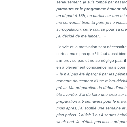
sérieusement, je suis tombé par hasard
parcours et le programme étaient s
un départ à 15h, on partait sur une mi-c
me convenait bien. Et puis, je ne voula
surpopulation, cette course pour sa pr
j’ai décidé de me lancer… »
L’envie et la motivation sont nécessair
certes, mais pas que ! Il faut aussi bien
s’improvise pas et ne se néglige pas,
i
en a pleinement conscience mais pour lu
«
je n’ai pas été épargné par les pépi
remettre doucement d’une micro-déchiru
prévu. Ma préparation du début d’ann
été avortée. J’ai du faire une croix su
préparation à 5 semaines pour le marat
mois après, j’ai soufflé une semaine 
plan précis. J’ai fait 3 ou 4 sorties h
week-end. Je n’étais pas assez préparé m