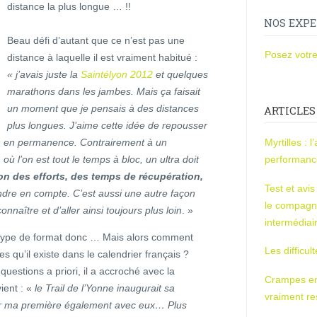
distance la plus longue … !!
NOS EXPE
Beau défi d’autant que ce n’est pas une
Posez votre
distance à laquelle il est vraiment habitué :
« j’avais juste la
Saintélyon 2012
et quelques
marathons dans les jambes. Mais ça faisait
un moment que je pensais à des distances
ARTICLES
plus longues. J’aime cette idée de repousser
ion en permanence. Contrairement à un
Myrtilles : 
où l’on est tout le temps à bloc, un ultra doit
performan
on des efforts, des temps de récupération,
Test et avi
dre en compte. C’est aussi une autre façon
le compagn
naître et d’aller ainsi toujours plus loin
. »
intermédiai
e type de format donc … Mais alors comment
Les difficul
s qu’il existe dans le calendrier français ?
uestions a priori, il a accroché avec la
Crampes en u
vient : «
le Trail de l’Yonne inaugurait sa
vraiment r
fêter ma première également avec eux… Plus