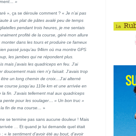
nement… »
paré », ça se déroule comment ? «
Je n’ai pas
 faute à un plat de pâtes avalé peu de temps
gliatelles pendant trois heures, je me sentais
raiment profité de la course, géré mon allure
s monter dans les tours et produire ce fameux
ès bien passé jusqu’au 94km où ma montre GPS
coup, les jambes qui ne répondent plus.
 mais j’avais les quadriceps en feu. J’ai
r doucement mais rien n’y faisait. J’avais trop
it être un long chemin de croix…J’ai alterné
ue course jusqu’au 110e km et une arrivée en
 la fin. J’avais tellement mal aux quadriceps
à la pente pour les soulager… « Un bon truc »
à la fin de ma course…
»
ça ne se termine pas sans aucune douleur ! Mais
ne d’arrivée … Et quand je lui demande quel était
e : «
le sentiment d’avoir été au bout, d’avoir