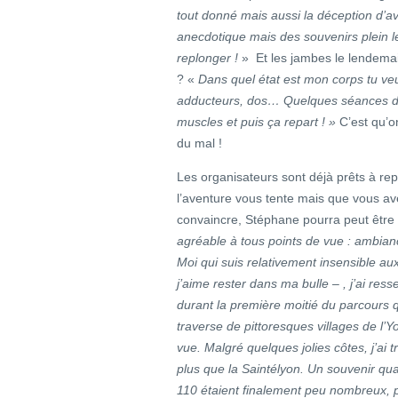
tout donné mais aussi la déception d’avo
anecdotique mais des souvenirs plein l
replonger !
»
Et les jambes le lendema
? «
Dans quel état est mon corps tu veu
adducteurs, dos… Quelques séances de
muscles et puis ça repart ! »
C’est qu’o
du mal !
Les organisateurs sont déjà prêts à repa
l’aventure vous tente mais que vous a
convaincre, Stéphane pourra peut être 
agréable à tous points de vue : ambian
Moi qui suis relativement insensible 
j’aime rester dans ma bulle – , j’ai ress
durant la première moitié du parcours qui
traverse de pittoresques villages de l
vue. Malgré quelques jolies côtes, j’ai 
plus que la Saintélyon. Un souvenir q
110 étaient finalement peu nombreux, pe