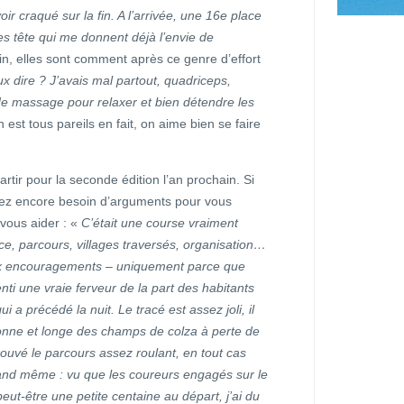
ir craqué sur la fin. A l’arrivée, une 16e place
es tête qui me donnent déjà l’envie de
in, elles sont comment après ce genre d’effort
x dire ? J’avais mal partout, quadriceps,
 massage pour relaxer et bien détendre les
n est tous pareils en fait, on aime bien se faire
rtir pour la seconde édition l’an prochain. Si
vez encore besoin d’arguments pour vous
vous aider : «
C’était une course vraiment
ce, parcours, villages traversés, organisation…
aux encouragements – uniquement parce que
enti une vraie ferveur de la part des habitants
 a précédé la nuit. Le tracé est assez joli, il
’Yonne et longe des champs de colza à perte de
trouvé le parcours assez roulant, en tout cas
uand même : vu que les coureurs engagés sur le
ut-être une petite centaine au départ, j’ai du