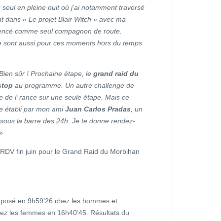
 seul en pleine nuit où j’ai notamment traversé
nt dans « Le projet Blair Witch » avec ma
cadencé comme seul compagnon de route.
ce sont aussi pour ces moments hors du temps
Bien sûr ! Prochaine étape, le
grand raid du
stop
au programme. Un autre challenge de
rse de France sur une seule étape. Mais ce
re établi par mon ami
Juan Carlos Pradas
, un
er sous la barre des 24h. Je te donne rendez-
 »
 RDV fin juin pour le Grand Raid du Morbihan
mposé en 9h59’26 chez les hommes et
z les femmes en 16h40’45. Résultats du