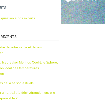
RTS
 question à nos experts
 RÉCENTS
l’allié de votre santé et de vos
ces
s : Icebreaker Merinos Cool-Lite Sphère,
on idéal des températures
res
tés de la saison estivale
ltra-trail : la déshydratation est-elle
esponsable ?