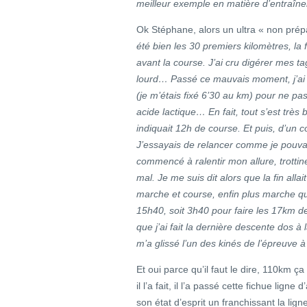
meilleur exemple en matière d’entraî
Ok Stéphane, alors un ultra « non pré
été bien les 30 premiers kilomètres, la
avant la course. J’ai cru digérer mes ta
lourd… Passé ce mauvais moment, j’ai v
(je m’étais fixé 6’30 au km) pour ne pa
acide lactique… En fait, tout s’est tr
indiquait 12h de course. Et puis, d’un 
J’essayais de relancer comme je pouvais
commencé à ralentir mon allure, trottine
mal. Je me suis dit alors que la fin alla
marche et course, enfin plus marche q
15h40, soit 3h40 pour faire les 17km de
que j’ai fait la dernière descente dos 
m’a glissé l’un des kinés de l’épreuve 
Et oui parce qu’il faut le dire, 110km 
il l’a fait, il l’a passé cette fichue lig
son état d’esprit un franchissant la lign