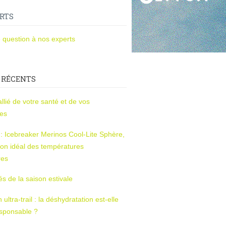
RTS
 question à nos experts
 RÉCENTS
l’allié de votre santé et de vos
ces
s : Icebreaker Merinos Cool-Lite Sphère,
on idéal des températures
res
tés de la saison estivale
ltra-trail : la déshydratation est-elle
esponsable ?