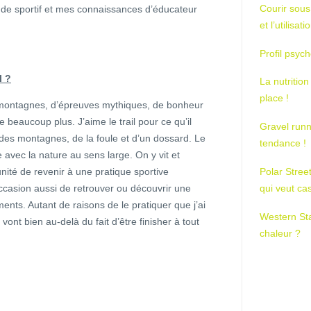
Courir sous
u de sportif et mes connaissances d’éducateur
et l’utilisa
Profil psych
l ?
La nutrition
place !
 montagnes, d’épreuves mythiques, de bonheur
e beaucoup plus. J’aime le trail pour ce qu’il
Gravel runn
des montagnes, de la foule et d’un dossard. Le
tendance !
e avec la nature au sens large. On y vit et
unité de revenir à une pratique sportive
Polar Stree
’occasion aussi de retrouver ou découvrir une
qui veut ca
nts. Autant de raisons de le pratiquer que j’ai
Western St
vont bien au-delà du fait d’être finisher à tout
chaleur ?