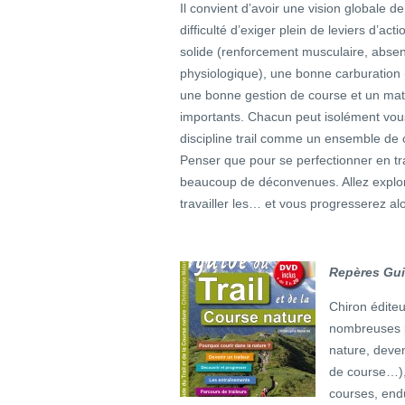
Il convient d’avoir une vision globale de 
difficulté d’exiger plein de leviers d’a
solide (renforcement musculaire, absen
physiologique), une bonne carburation 
une bonne gestion de course et un mat
importants. Chacun peut isolément vous 
discipline trail comme un ensemble de
Penser que pour se perfectionner en trail
beaucoup de déconvenues. Allez explor
travailler les… et vous progresserez alor
Repères Guid
Chiron édite
nombreuses p
nature, deveni
de course…), 
courses, end