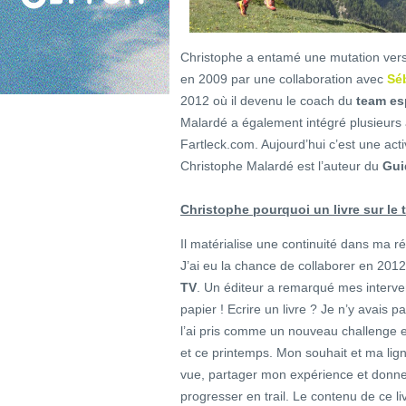
Christophe a entamé une mutation vers
en 2009 par une collaboration avec
Séb
2012 où il devenu le coach du
team es
Malardé a également intégré plusieurs
Fartleck.com. Aujourd’hui c’est une act
Christophe Malardé est l’auteur du
Gui
Christophe pourquoi un livre sur le t
Il matérialise une continuité dans ma r
J’ai eu la chance de collaborer en 2012
TV
. Un éditeur a remarqué mes interve
papier ! Ecrire un livre ? Je n’y avais 
l’ai pris comme un nouveau challenge et 
et ce printemps. Mon souhait et ma lign
vue, partager mon expérience et donner 
progresser en trail. Le contenu de ce liv