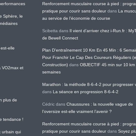
os performances
Renforcement musculaire course à pied : prog
pratique pour courir sans douleur
dans
La muscu
te Sphère, le
au service de l’économie de course
médiaires
Scibetta
dans
Il vient d’arriver chez i-Run.fr : M
de Bewell Connect
est-elle
Plan D'entraînement 10 Km En 45 Min : 6 Sema
Pour Franchir Le Cap Des Coureurs Réguliers (
Construction)
dans
OBJECTIF 45 min sur 10 km
 la VO2max et
semaines
Marathon : la méthode 8-6-4-2 pour progresser v
dans
La séance en progression 8-6-4-2
en plus de
Cédric
dans
Chaussures : la nouvelle vague de
l’oversize est-elle vraiment l’avenir ?
le tendance !
Renforcement musculaire course à pied : prog
pratique pour courir sans douleur
dans
Soyez pl
k urbain qui