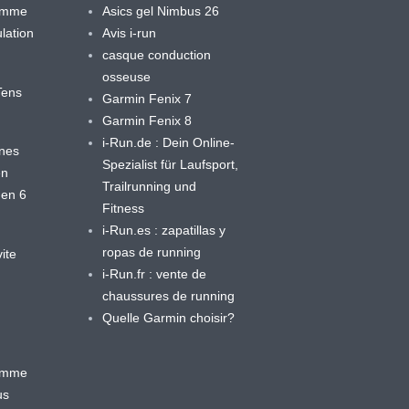
ramme
Asics gel Nimbus 26
lation
Avis i-run
casque conduction
osseuse
yTens
Garmin Fenix 7
Garmin Fenix 8
i-Run.de : Dein Online-
ines
Spezialist für Laufsport,
en
Trailrunning und
 en 6
Fitness
i-Run.es : zapatillas y
ropas de running
ite
i-Run.fr : vente de
chaussures de running
Quelle Garmin choisir?
ramme
us