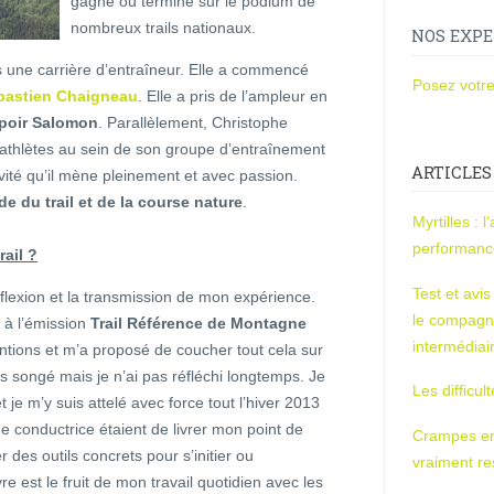
gagné ou terminé sur le podium de
nombreux trails nationaux.
NOS EXPE
 une carrière d’entraîneur. Elle a commencé
Posez votre
astien Chaigneau
. Elle a pris de l’ampleur en
poir Salomon
. Parallèlement, Christophe
 athlètes au sein de son groupe d’entraînement
ARTICLES
ivité qu’il mène pleinement et avec passion.
de du trail et de la course nature
.
Myrtilles : 
performan
rail ?
Test et avi
éflexion et la transmission de mon expérience.
le compagn
 à l’émission
Trail Référence de Montagne
intermédiai
ntions et m’a proposé de coucher tout cela sur
pas songé mais je n’ai pas réfléchi longtemps. Je
Les difficul
je m’y suis attelé avec force tout l’hiver 2013
e conductrice étaient de livrer mon point de
Crampes en u
des outils concrets pour s’initier ou
vraiment r
re est le fruit de mon travail quotidien avec les