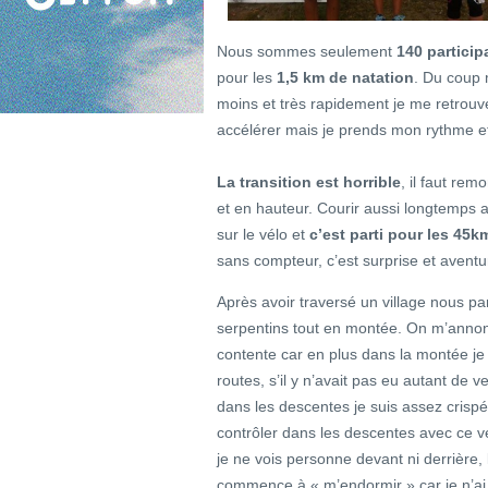
Nous sommes seulement
140 particip
pour les
1,5 km de natation
. Du coup 
moins et très rapidement je me retrouv
accélérer mais je prends mon rythme et
La transition est horrible
, il faut re
et en hauteur. Courir aussi longtemps a
sur le vélo et
c’est parti pour les 45k
sans compteur, c’est surprise et aventu
Après avoir traversé un village nous pa
serpentins tout en montée. On m’annon
contente car en plus dans la montée je
routes, s’il y n’avait pas eu autant de 
dans les descentes je suis assez crispé
contrôler dans les descentes avec ce v
je ne vois personne devant ni derrière,
commence à « m’endormir » car je n’ai p