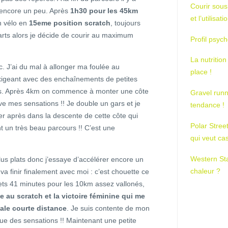
Courir sous
r encore un peu. Après
1h30 pour les 45km
et l’utilisa
 vélo en
15eme position scratch
, toujours
arts alors je décide de courir au maximum
Profil psych
La nutrition
. J’ai du mal à allonger ma foulée au
place !
exigeant avec des enchaînements de petites
es. Après 4km on commence à monter une côte
Gravel runn
ouve mes sensations !! Je double un gars et je
tendance !
ler après dans la descente de cette côte qui
Polar Stree
t un très beau parcours !! C’est une
qui veut ca
Western St
lus plats donc j’essaye d’accélérer encore un
chaleur ?
va finir finalement avec moi : c’est chouette ce
mets 41 minutes pour les 10km assez vallonés,
 au scratch et la victoire féminine qui me
ale courte distance
. Je suis contente de mon
e des sensations !! Maintenant une petite