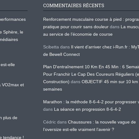
COMMENTAIRES RÉCENTS
os performances
Renforcement musculaire course à pied : prog
pratique pour courir sans douleur
dans
La muscu
te Sphère, le
au service de l’économie de course
médiaires
Scibetta
dans
Il vient d’arriver chez i-Run.fr : M
de Bewell Connect
est-elle
Plan D'entraînement 10 Km En 45 Min : 6 Sema
Pour Franchir Le Cap Des Coureurs Réguliers (
Construction)
dans
OBJECTIF 45 min sur 10 km
 la VO2max et
semaines
Marathon : la méthode 8-6-4-2 pour progresser v
dans
La séance en progression 8-6-4-2
en plus de
Cédric
dans
Chaussures : la nouvelle vague de
l’oversize est-elle vraiment l’avenir ?
le tendance !