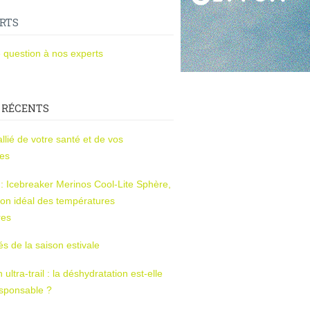
RTS
 question à nos experts
 RÉCENTS
l’allié de votre santé et de vos
ces
s : Icebreaker Merinos Cool-Lite Sphère,
on idéal des températures
res
tés de la saison estivale
ltra-trail : la déshydratation est-elle
esponsable ?