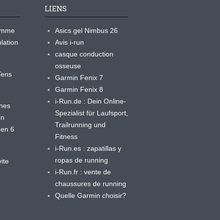
LIENS
ramme
Asics gel Nimbus 26
lation
Avis i-run
casque conduction
osseuse
yTens
Garmin Fenix 7
Garmin Fenix 8
i-Run.de : Dein Online-
ines
Spezialist für Laufsport,
en
Trailrunning und
 en 6
Fitness
i-Run.es : zapatillas y
ropas de running
ite
i-Run.fr : vente de
chaussures de running
Quelle Garmin choisir?