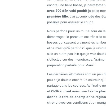
encore une belle bosse, je peux force
avec 700 dénivelé positif
je pose mon
première fille
. J’ai aucune idée des éc
possible pour assurer le coup !
Nous partons pour un tour autour du lac
démarrage : le parcours est très très 
bosses qui cassent vraiment les jamb
et ce n’est qu’à partir d’ici que je retr
suis un autre pas loin que je vais doub
s’effectue sur des monotraces. Vraimen
préparation parfaite pour Mauii !
Les dernières kilomètres sont un peu p
peu et je double encore un coureur qui 
partage dans les courses. Au final je 
et
2h34 en tout avec une 12eme place
donne le titre de championne région
chrono avec ces conditions et un manqu