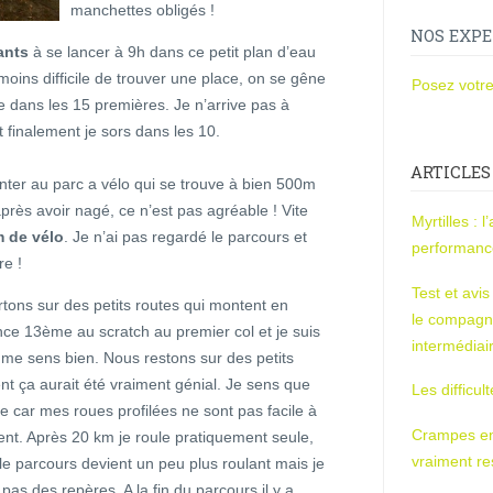
manchettes obligés !
NOS EXPE
ants
à se lancer à 9h dans ce petit plan d’eau
moins difficile de trouver une place, on se gêne
Posez votre
e dans les 15 premières. Je n’arrive pas à
 finalement je sors dans les 10.
ARTICLES
monter au parc a vélo qui se trouve à bien 500m
près avoir nagé, ce n’est pas agréable ! Vite
Myrtilles : 
m de vélo
. Je n’ai pas regardé le parcours et
performan
re !
Test et avi
rtons sur des petits routes qui montent en
le compagn
ce 13ème au scratch au premier col et je suis
intermédiai
 me sens bien. Nous restons sur des petits
vent ça aurait été vraiment génial. Je sens que
Les difficul
e car mes roues profilées ne sont pas facile à
Crampes en u
ent. Après 20 km je roule pratiquement seule,
vraiment r
 le parcours devient un peu plus roulant mais je
as des repères. A la fin du parcours il y a