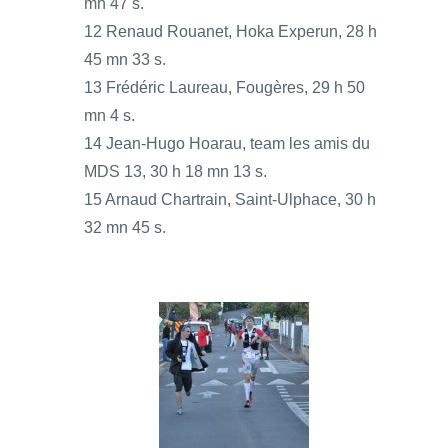
mn 47 s.
12 Renaud Rouanet, Hoka Experun, 28 h
45 mn 33 s.
13 Frédéric Laureau, Fougères, 29 h 50
mn 4 s.
14 Jean-Hugo Hoarau, team les amis du
MDS 13, 30 h 18 mn 13 s.
15 Arnaud Chartrain, Saint-Ulphace, 30 h
32 mn 45 s.