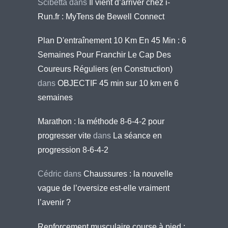
Scibetta
dans
Il vient d’arriver chez i-
Run.fr : MyTens de Bewell Connect
Plan D'entraînement 10 Km En 45 Min : 6
Semaines Pour Franchir Le Cap Des
Coureurs Réguliers (en Construction)
dans
OBJECTIF 45 min sur 10 km en 6
semaines
Marathon : la méthode 8-6-4-2 pour
progresser vite
dans
La séance en
progression 8-6-4-2
Cédric
dans
Chaussures : la nouvelle
vague de l’oversize est-elle vraiment
l’avenir ?
Renforcement musculaire course à pied :