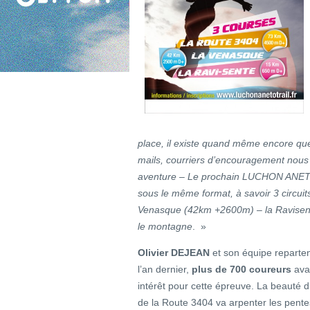
place, il existe quand même encore que
mails, courriers d’encouragement nous 
aventure – Le prochain LUCHON ANETO
sous le même format, à savoir 3 circui
Venasque (42km +2600m) – la Ravisente
le montagne
. »
Olivier DEJEAN
et son équipe reparten
l’an dernier,
plus de 700 coureurs
avai
intérêt pour cette épreuve. La beauté 
de la Route 3404 va arpenter les pente