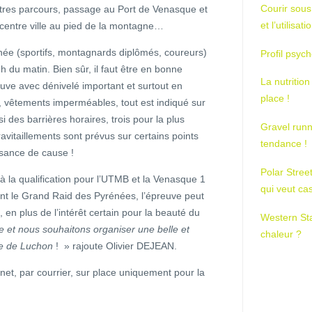
Courir sous
utres parcours, passage au Port de Venasque et
et l’utilisa
 centre ville au pied de la montagne…
née (sportifs, montagnards diplômés, coureurs)
Profil psych
h du matin. Bien sûr, il faut être en bonne
La nutrition
euve avec dénivelé important et surtout en
place !
t, vêtements imperméables, tout est indiqué sur
i des barrières horaires, trois pour la plus
Gravel runn
vitaillements sont prévus sur certains points
tendance !
ssance de cause !
Polar Stree
 la qualification pour l’UTMB et la Venasque 1
qui veut ca
ant le Grand Raid des Pyrénées, l’épreuve peut
 en plus de l’intérêt certain pour la beauté du
Western St
te et nous souhaitons organiser une belle et
chaleur ?
lle de Luchon
! » rajoute Olivier DEJEAN.
rnet, par courrier, sur place uniquement pour la