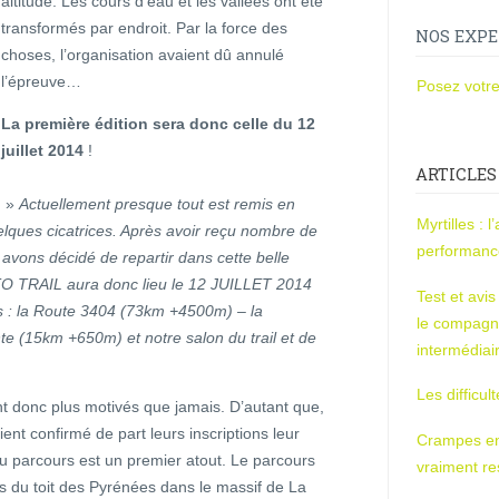
altitude. Les cours d’eau et les vallées ont été
transformés par endroit. Par la force des
NOS EXPE
choses, l’organisation avaient dû annulé
l’épreuve…
Posez votre
La première édition sera donc celle du 12
juillet 2014
!
ARTICLES
»
Actuellement presque tout est remis en
Myrtilles : 
lques cicatrices. Après avoir reçu nombre de
performan
avons décidé de repartir dans cette belle
 TRAIL aura donc lieu le 12 JUILLET 2014
Test et avi
ts : la Route 3404 (73km +4500m) – la
le compagn
 (15km +650m) et notre salon du trail et de
intermédiai
Les difficul
t donc plus motivés que jamais. D’autant que,
ent confirmé de part leurs inscriptions leur
Crampes en u
du parcours est un premier atout. Le parcours
vraiment r
s du toit des Pyrénées dans le massif de La