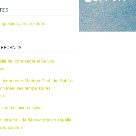
RTS
 question à nos experts
 RÉCENTS
l’allié de votre santé et de vos
ces
s : Icebreaker Merinos Cool-Lite Sphère,
on idéal des températures
res
tés de la saison estivale
ltra-trail : la déshydratation est-elle
esponsable ?