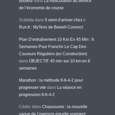
douleur
dans
La musculation au service
de l’économie de course
Scibetta
dans
Il vient d’arriver chez i-
Run.fr : MyTens de Bewell Connect
Plan D'entraînement 10 Km En 45 Min : 6
Semaines Pour Franchir Le Cap Des
Coureurs Réguliers (en Construction)
dans
OBJECTIF 45 min sur 10 km en 6
semaines
Marathon : la méthode 8-6-4-2 pour
progresser vite
dans
La séance en
progression 8-6-4-2
Cédric
dans
Chaussures : la nouvelle
vague de l’oversize est-elle vraiment