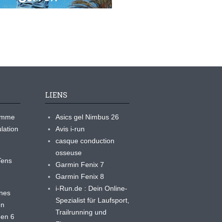
LIENS
ramme
Asics gel Nimbus 26
lation
Avis i-run
casque conduction
osseuse
yTens
Garmin Fenix 7
Garmin Fenix 8
i-Run.de : Dein Online-
ines
Spezialist für Laufsport,
en
Trailrunning und
 en 6