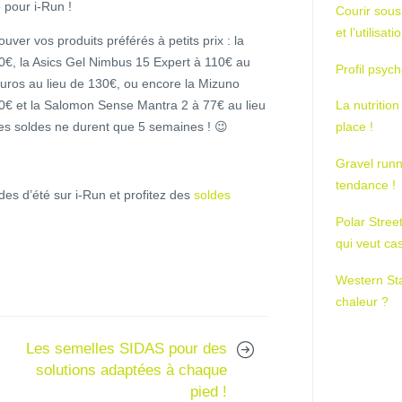
 pour i-Run !
Courir sous
et l’utilisa
ver vos produits préférés à petits prix : la
00€, la Asics Gel Nimbus 15 Expert à 110€ au
Profil psych
euros au lieu de 130€, ou encore la Mizuno
0€ et la Salomon Sense Mantra 2 à 77€ au lieu
La nutrition
les soldes ne durent que 5 semaines ! 😉
place !
Gravel runn
tendance !
es d’été sur i-Run et profitez des
soldes
Polar Stree
qui veut ca
Western St
chaleur ?
Les semelles SIDAS pour des
solutions adaptées à chaque
pied !