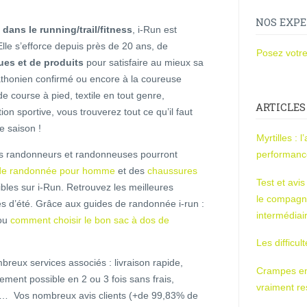
NOS EXPE
dans le running/trail/fitness
, i-Run est
lle s’efforce depuis près de 20 ans, de
Posez votre
ues et de produits
pour satisfaire au mieux sa
athonien confirmé ou encore à la coureuse
e course à pied, textile en tout genre,
ARTICLES
on sportive, vous trouverez tout ce qu’il faut
e saison !
Myrtilles : 
es randonneurs et randonneuses pourront
performan
de randonnée pour homme
et des
chaussures
Test et avi
ibles sur i-Run. Retrouvez les meilleures
le compagn
es d’été. Grâce aux guides de randonnée i-run :
intermédiai
 ou
comment choisir le bon sac à dos de
Les difficul
mbreux services associés : livraison rapide,
Crampes en u
ement possible en 2 ou 3 fois sans frais,
vraiment r
e … Vos nombreux avis clients (+de 99,83% de