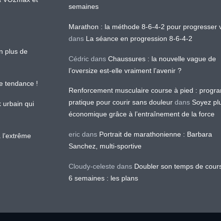
semaines
Marathon : la méthode 8-6-4-2 pour progresser v
dans
La séance en progression 8-6-4-2
en plus de
Cédric
dans
Chaussures : la nouvelle vague de
l’oversize est-elle vraiment l’avenir ?
le tendance !
Renforcement musculaire course à pied : prog
pratique pour courir sans douleur
dans
Soyez pl
k urbain qui
économique grâce à l’entraînement de la force
eric
dans
Portrait de marathonienne : Barbara
 l’extrême
Sanchez, multi-sportive
Cloudy-celeste
dans
Doubler son temps de cour
6 semaines : les plans