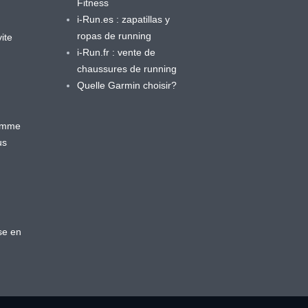
Fitness
i-Run.es : zapatillas y
ropas de running
ite
i-Run.fr : vente de
chaussures de running
Quelle Garmin choisir?
ramme
us
se en