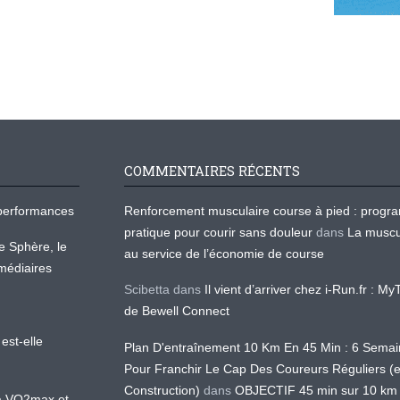
COMMENTAIRES RÉCENTS
os performances
Renforcement musculaire course à pied : prog
pratique pour courir sans douleur
dans
La muscu
te Sphère, le
au service de l’économie de course
médiaires
Scibetta
dans
Il vient d’arriver chez i-Run.fr : M
de Bewell Connect
est-elle
Plan D'entraînement 10 Km En 45 Min : 6 Sema
Pour Franchir Le Cap Des Coureurs Réguliers (
Construction)
dans
OBJECTIF 45 min sur 10 km
 la VO2max et