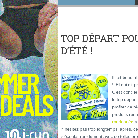
TOP DÉPART PO
D’ÉTÉ !
Il fait beau, 
!! Et qui dit 
C’est donc l
le top départ
profiter de 
produits runni
randonnée
à 
n’hésitez pas trop longtemps, après, cel
s’écouler rapidement avec de telles pr