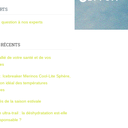
RTS
 question à nos experts
 RÉCENTS
l’allié de votre santé et de vos
ces
s : Icebreaker Merinos Cool-Lite Sphère,
on idéal des températures
res
tés de la saison estivale
ltra-trail : la déshydratation est-elle
esponsable ?