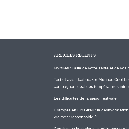
ARTICLES RÉCENTS
Myrtilles : l’allié de votre santé et de v
Test et avis : Icebreaker Merinos Cool-Li
compagnon idéal des températures inter
Les difficultés de la saison estivale
Crampes en ultra-trail : la déshydratation 
vraiment responsable ?
Courir sous la chaleur : quel impact sur