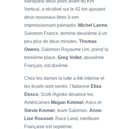
vainqueur deux jours avant du Km
Vertical, a récidivé sur le 42 km ajoutant
deux nouveaux titres à son
impressionnant palmarès.
Michel Lanne
,
Salomon France, termine deuxième à un
peu plus de deux minutes.
Thomas
Owens
, Salomon Royaume Uni, prend la
troisième place.
Greg Vollet
, deuxième
Français, est dixième.
Chez les dames la lutte a été intense et
les écarts sont serrés. l’Italienne
Elisa
Desco
, Scott /Agisko devance les
Américaines
Megan Kimmel
, Asics et
Stevie Kremer
, team Salomon.
Anne-
Lise Rousset
, Race Land, meilleure
Française est septième.